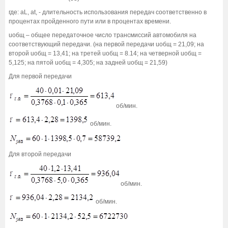
где: аL, аt, - длительность использования передач соответственно в
процентах пройденного пути или в процентах времени.
uобщ – общее передаточное число трансмиссий автомобиля на
соответствующий передачи. (на первой передачи uобщ = 21,09; на
второй uобщ = 13,41; на третей uобщ = 8.14; на четверной uобщ =
5,125; на пятой uобщ = 4,305; на задней uобщ = 21,59)
Для первой передачи
об/мин.
об/мин.
Для второй передачи
об/мин.
об/мин.