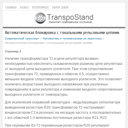
ГЛАВНАЯ
НОВОЕ
ПОПУЛЯРНОЕ
КАРТА САЙТА
Автоматическая блокировка с тональными рельсовыми цепями
Современный транспорт
»
Автоматика и телемеханика на перегонах
»
Автоматическая блокировка с тональными рельсовыми цепями
Страница 2
Наличие трансформатора Т2 в цепи регулятора вызвано
необходимостью обеспечить гальваническую развязку цепи регулятора
от выходной цепи выходного усилителя. При этом сопротивление
трансформатора Т2, приведенное к обмотке 4-5, осуществлено
меньшее входное сопротивление выходного усилителя. Это позволяет
исключить возрастание выходного напряжения при различных
повреждениях в цепи регулятора и изменения входного сопротивления
выходного усилителя от температуры.
Для исключения искажений амплитудно - модулирующих сигналов при
выведенном резисторе R20 трансформатор Т2 настраивают
конденсатором С3 в резонанс на несущую частоту, а последовательно
с его обмоткой 1-3 включены постоянные резисторы R21, R22.
При перемычке 83-72 переменным резистором R20 регулируют