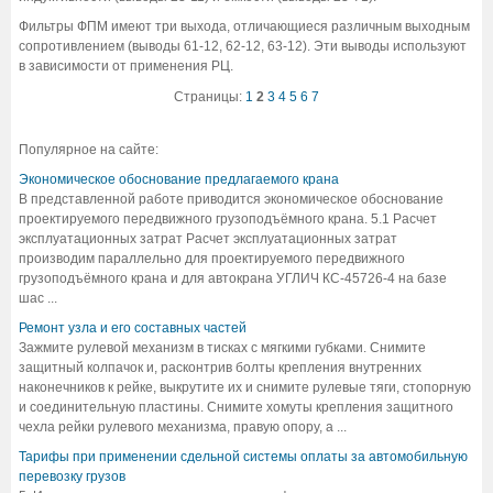
Фильтры ФПМ имеют три выхода, отличающиеся различным выходным
сопротивлением (выводы 61-12, 62-12, 63-12). Эти выводы используют
в зависимости от применения РЦ.
Страницы:
1
2
3
4
5
6
7
Популярное на сайте:
Экономическое обоснование предлагаемого крана
В представленной работе приводится экономическое обоснование
проектируемого передвижного грузоподъёмного крана. 5.1 Расчет
эксплуатационных затрат Расчет эксплуатационных затрат
производим параллельно для проектируемого передвижного
грузоподъёмного крана и для автокрана УГЛИЧ КС-45726-4 на базе
шас ...
Ремонт узла и его составных частей
Зажмите рулевой механизм в тисках с мягкими губками. Снимите
защитный колпачок и, расконтрив болты крепления внутренних
наконечников к рейке, выкрутите их и снимите рулевые тяги, стопорную
и соединительную пластины. Снимите хомуты крепления защитного
чехла рейки рулевого механизма, правую опору, а ...
Тарифы при применении сдельной системы оплаты за автомобильную
перевозку грузов