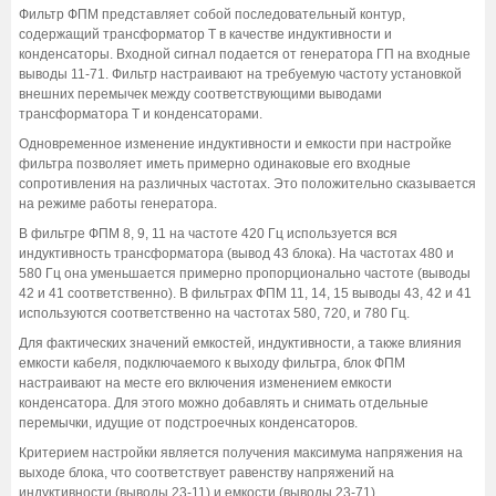
Фильтр ФПМ представляет собой последовательный контур,
содержащий трансформатор Т в качестве индуктивности и
конденсаторы. Входной сигнал подается от генератора ГП на входные
выводы 11-71. Фильтр настраивают на требуемую частоту установкой
внешних перемычек между соответствующими выводами
трансформатора Т и конденсаторами.
Одновременное изменение индуктивности и емкости при настройке
фильтра позволяет иметь примерно одинаковые его входные
сопротивления на различных частотах. Это положительно сказывается
на режиме работы генератора.
В фильтре ФПМ 8, 9, 11 на частоте 420 Гц используется вся
индуктивность трансформатора (вывод 43 блока). На частотах 480 и
580 Гц она уменьшается примерно пропорционально частоте (выводы
42 и 41 соответственно). В фильтрах ФПМ 11, 14, 15 выводы 43, 42 и 41
используются соответственно на частотах 580, 720, и 780 Гц.
Для фактических значений емкостей, индуктивности, а также влияния
емкости кабеля, подключаемого к выходу фильтра, блок ФПМ
настраивают на месте его включения изменением емкости
конденсатора. Для этого можно добавлять и снимать отдельные
перемычки, идущие от подстроечных конденсаторов.
Критерием настройки является получения максимума напряжения на
выходе блока, что соответствует равенству напряжений на
индуктивности (выводы 23-11) и емкости (выводы 23-71).