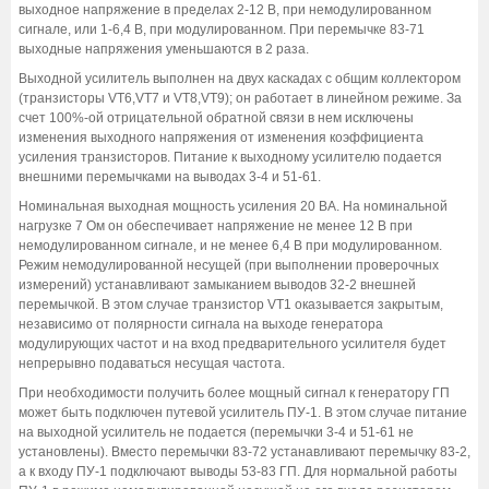
выходное напряжение в пределах 2-12 В, при немодулированном
сигнале, или 1-6,4 В, при модулированном. При перемычке 83-71
выходные напряжения уменьшаются в 2 раза.
Выходной усилитель выполнен на двух каскадах с общим коллектором
(транзисторы VT6,VT7 и VT8,VT9); он работает в линейном режиме. За
счет 100%-ой отрицательной обратной связи в нем исключены
изменения выходного напряжения от изменения коэффициента
усиления транзисторов. Питание к выходному усилителю подается
внешними перемычками на выводах 3-4 и 51-61.
Номинальная выходная мощность усиления 20 ВА. На номинальной
нагрузке 7 Ом он обеспечивает напряжение не менее 12 В при
немодулированном сигнале, и не менее 6,4 В при модулированном.
Режим немодулированной несущей (при выполнении проверочных
измерений) устанавливают замыканием выводов 32-2 внешней
перемычкой. В этом случае транзистор VT1 оказывается закрытым,
независимо от полярности сигнала на выходе генератора
модулирующих частот и на вход предварительного усилителя будет
непрерывно подаваться несущая частота.
При необходимости получить более мощный сигнал к генератору ГП
может быть подключен путевой усилитель ПУ-1. В этом случае питание
на выходной усилитель не подается (перемычки 3-4 и 51-61 не
установлены). Вместо перемычки 83-72 устанавливают перемычку 83-2,
а к входу ПУ-1 подключают выводы 53-83 ГП. Для нормальной работы