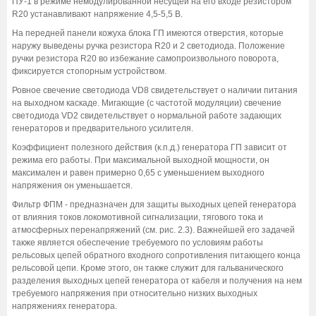
ПУ-1 в режиме немодулированной несущей на его входе резистором
R20 устанавливают напряжение 4,5-5,5 В.
На передней панели кожуха блока ГП имеются отверстия, которые
наружу выведены ручка резистора R20 и 2 светодиода. Положение
ручки резистора R20 во избежание самопроизвольного поворота,
фиксируется стопорным устройством.
Ровное свечение светодиода VD8 свидетельствует о наличии питания
на выходном каскаде. Мигающие (с частотой модуляции) свечение
светодиода VD2 свидетельствует о нормальной работе задающих
генераторов и предварительного усилителя.
Коэффициент полезного действия (к.п.д.) генератора ГП зависит от
режима его работы. При максимальной выходной мощности, он
максимален и равен примерно 0,65 с уменьшением выходного
напряжения он уменьшается.
Фильтр ФПМ - предназначен для защиты выходных цепей генератора
от влияния токов локомотивной сигнализации, тягового тока и
атмосферных перенапряжений (см. рис. 2.3). Важнейшей его задачей
также является обеспечение требуемого по условиям работы
рельсовых цепей обратного входного сопротивления питающего конца
рельсовой цепи. Кроме этого, он также служит для гальванического
разделения выходных цепей генератора от кабеля и получения на нем
требуемого напряжения при относительно низких выходных
напряжениях генератора.