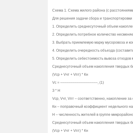
Схема 1. Схема жилого района (с расстояния
Для решения задачи сбора и транспортировки
1. Определить среднесуточный объем накопле
2. Определить потребное количество несменя
3. Выбрать приемлемую марку мусоровоза и ко
4. Определить очередность объезда (составит
5. Определить себестоимость вывоза отходов 
Среднесуточный объем накопления твердых быт
(Vср + Vчт + Vпт) * Кн
Vс = ––––––––––––––––––, (1)
З * Н
Vср, Vчт, Vпт – соответственно, накопление за с
Кн – поправочный коэффициент недельного на
Н – численность жителей в группе микрорайоно
Среднесуточный объем накопления твердых быт
(Vср + Vчт + Vпт) * Кн