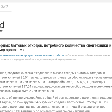
 САЙТА
рдых бытовых отходов, потребного количества спецтехники и
мусоровозами
и технологических процессов в городском хозяйстве
» Определение объемов накопления
цтехники и очередности объезда домовладений мусоровозами
нов, вводится система ежедневного вывоза твердых бытовых отходов. В
чеством жителей 85,04 тыс.чел., предусматривается сбор отходов в несменяем
и марки 93-М или марки 53-М. В микрорайонах 2, 3, 5, 6, 9, 11, имеющих
ством жителей 197,04 тыс.чел., предусматривается сбор отходов в сменяемы
овозами марки КММ-2 или марки М-30.
о по 1-ой группе микрорайонов общий объем недельного накопления отходов
 т/куб.м, по 2—й группе 3472 куб.м со средней плотностью 0,25 т/куб.м. При
рного накопения являются среда, четверг и пятница. В эти дни суточное
 четверг и 14% в пятницу по объему от недельного накопления.