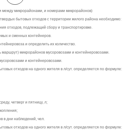
ми между микрорайонами, и номерами микрорайонов)
 твердых бытовых отходов с территории жилого района необходимо:
ния отходов, подлежащий сбору и транспортировке.
емых и сменных контейнеров.
нтейнеровоза и определить их количество.
ь маршрут) микрорайонов мусоровозами и контейнеровозами.
мусоровозами и контейнеровозами.
овых отходов на одного жителя в л/сут. определяется по формуле:
реду, четверг и пятницу, л;
копления;
в в дни наблюдений, чел.
овых отходов на одного жителя в л/сут. определяется по формуле: