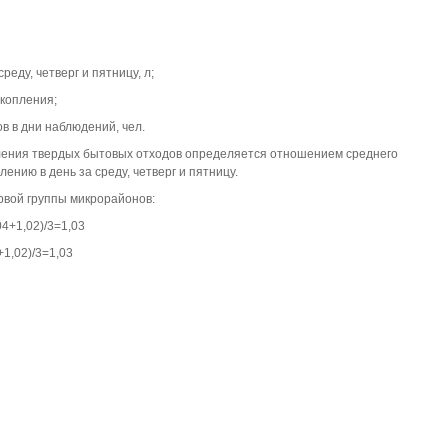
реду, четверг и пятницу, л;
копления;
в в дни наблюдений, чел.
ения твердых бытовых отходов определяется отношением среднего
ению в день за среду, четверг и пятницу.
вой группы микрорайонов:
,04+1,02)/3=1,03
4+1,02)/3=1,03