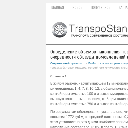
ГЛАВНАЯ
НОВОЕ
ПОПУЛЯРНОЕ
КАРТА
Определение объемов накопления тве
очередности объезда домовладений 
Современный транспорт
»
Выбор техники и организаци
твердых бытовых отходов, потребного количества спе
Страница 1
В жилом районе, насчитывающем 12 микрорайо
микрорайонах 1, 4, 7, 8, 10, 12, с общим коли
контейнеры емкостью 100 л и вывоз мусоровозам
высокую плотность населения, с общим количе
контейнеры емкостью 750 л и вывоз контейнер
По результатам обследования установлено, чт
составил 1772 куб.м, со средней плотностью 0,3
этом установлено, что днями наиболее равноме
накопление составляло 13,8% в среду, 13,8% в