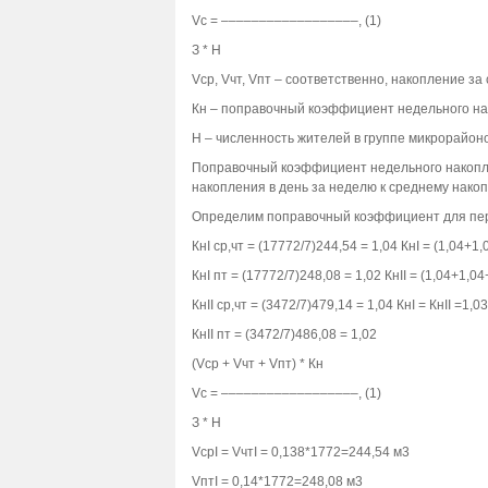
Vс = ––––––––––––––––––, (1)
З * Н
Vср, Vчт, Vпт – соответственно, накопление за с
Кн – поправочный коэффициент недельного на
Н – численность жителей в группе микрорайоно
Поправочный коэффициент недельного накопл
накопления в день за неделю к среднему накопл
Определим поправочный коэффициент для пер
КнI ср,чт = (17772/7)244,54 = 1,04 КнI = (1,04+1
КнI пт = (17772/7)248,08 = 1,02 КнII = (1,04+1,0
КнII ср,чт = (3472/7)479,14 = 1,04 КнI = КнII =1,03
КнII пт = (3472/7)486,08 = 1,02
(Vср + Vчт + Vпт) * Кн
Vс = ––––––––––––––––––, (1)
З * Н
VсрI = VчтI = 0,138*1772=244,54 м3
VптI = 0,14*1772=248,08 м3