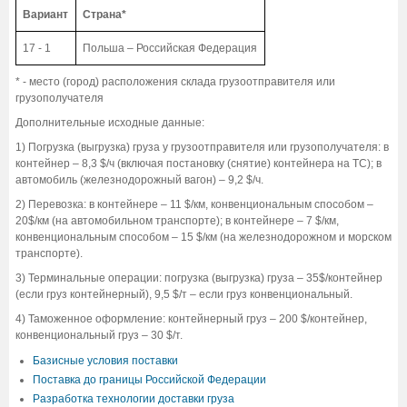
Вариант
Страна*
17 - 1
Польша – Российская Федерация
* - место (город) расположения склада грузоотправителя или
грузополучателя
Дополнительные исходные данные:
1) Погрузка (выгрузка) груза у грузоотправителя или грузополучателя: в
контейнер – 8,3 $/ч (включая постановку (снятие) контейнера на ТС); в
автомобиль (железнодорожный вагон) – 9,2 $/ч.
2) Перевозка: в контейнере – 11 $/км, конвенциональным способом –
20$/км (на автомобильном транспорте); в контейнере – 7 $/км,
конвенциональным способом – 15 $/км (на железнодорожном и морском
транспорте).
3) Терминальные операции: погрузка (выгрузка) груза – 35$/контейнер
(если груз контейнерный), 9,5 $/т – если груз конвенциональный.
4) Таможенное оформление: контейнерный груз – 200 $/контейнер,
конвенциональный груз – 30 $/т.
Базисные условия поставки
Поставка до границы Российской Федерации
Разработка технологии доставки груза