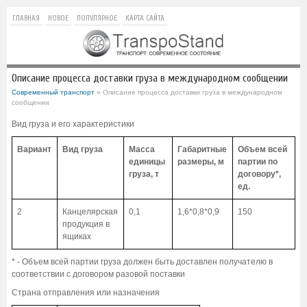
ГЛАВНАЯ
НОВОЕ
ПОПУЛЯРНОЕ
КАРТА САЙТА
Описание процесса доставки груза в международном сообщении
Современный транспорт
» Описание процесса доставки груза в международном
сообщении
Вид груза и его характеристики
Вариант
Вид груза
Масса
Габаритные
Объем всей
единицы
размеры, м
партии по
груза, т
договору*,
ед.
2
Канцелярская
0,1
1,6*0,8*0,9
150
продукция в
ящиках
* - Объем всей партии груза должен быть доставлен получателю в
соответствии с договором разовой поставки
Страна отправления или назначения