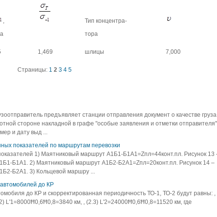
,
Тип концентра-
а
тора
5
1,469
шлицы
7,000
Страницы:
1
2
3
4
5
зоотправитель предъявляет станции отправления документ о качестве груза
ротной стороне накладной в графе "особые заявления и отметки отправителя"
ер и дату выд ...
нных показателей по маршрутам перевозки
показателей 1) Маятниковый маршрут А1Б1-Б1А1=Zпл=44конт.пл. Рисунок 13 
1Б1-Б1А1. 2) Маятниковый маршрут А1Б2-Б2А1=Zпл=20конт.пл. Рисунок 14 –
Б2-Б2А1. 3) Кольцевой маршру ...
 автомобилей до КР
мобиля до КР и скорректированная периодичность ТО-1, ТО-2 будут равны: ,
2) L'1=8000Ħ0,6Ħ0,8=3840 км, , (2.3) L'2=24000Ħ0,6Ħ0,8=11520 км, где