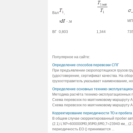
Вал
,
МП
ВГ
0,803
1,344
73
Популярное на сайте:
Определение способов перевозки СПГ
При предъявлении скоропортящихся грузов гру
(удостоверение, сертификат качества. На обо
грузоотправитель указывает наименование, ном
Определение основных технико-эксплуатацио
Методика расчёта технико-эксплуатационных 
Схема перевозок по маятниковому маршруту А
Схема перевозок по маятниковому маршруту А1
Корректирование периодичности ТО и пробега
В общем случае скорректированный пробег авто
(2.1) L'КР=600000Ħ0,95Ħ0,6Ħ0,7=23940 км, , (2.
периодичность ЕО () принимается ...