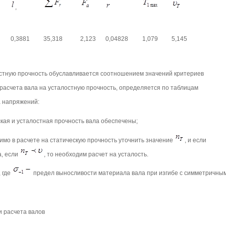
,
0,3881
35,318
2,123
0,04828
1,079
5,145
стную прочность обуславливается соотношением значений критериев
асчета вала на усталостную прочность, определяется по таблицам
 напряжений:
еская и усталостная прочность вала обеспечены;
димо в расчете на статическую прочность уточнить значение
, и если
а, если
, то необходим расчет на усталость.
 где
предел выносливости материала вала при изгибе с симметричны
 расчета валов