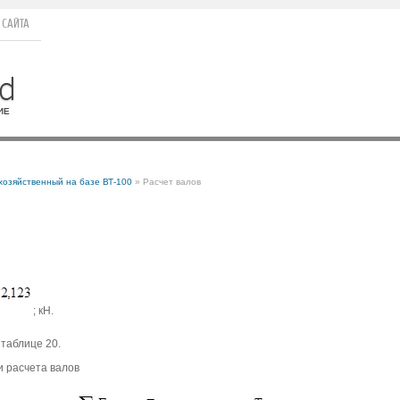
 САЙТА
хозяйственный на базе ВТ-100
» Расчет валов
; кН.
таблице 20.
 расчета валов