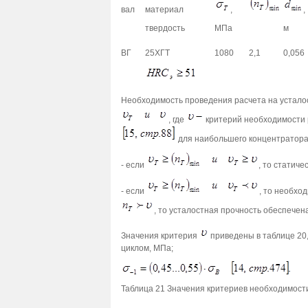
вал
материал
,
,
твердость
МПа
м
ВГ
25ХГТ
1080
2,1
0,056
Необходимость проведения расчета на устало
, где
критерий необходимости р
для наибольшего концентратора
- если
, то статич
- если
, то необхо
, то усталостная прочность обеспечен
Значения критерия
приведены в таблице 20,
циклом, МПа;
Таблица 21 Значения критериев необходимости