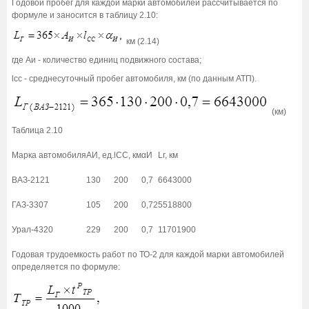
Годовой пробег для каждой марки автомобилей рассчитывается по
формуле и заносится в таблицу 2.10:
км (2.14)
где Аи - количество единиц подвижного состава;
lcc - среднесуточный пробег автомобиля, км (по данным АТП).
(км)
Таблица 2.10
Марка автомобиля
АИ, ед.
lСС, км
αИ
Lг, км
ВАЗ-2121
130
200
0,7
6643000
ГАЗ-3307
105
200
0,72
5518800
Урал-4320
229
200
0,7
11701900
Годовая трудоемкость работ по ТО-2 для каждой марки автомобилей
определяется по формуле: