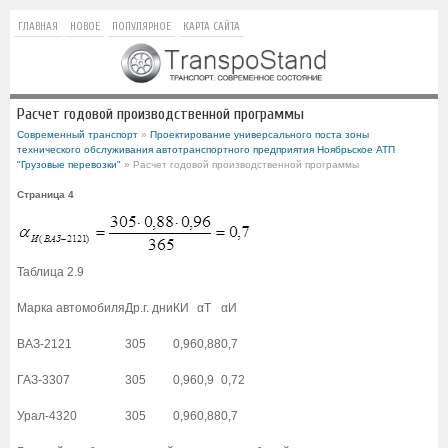
ГЛАВНАЯ
НОВОЕ
ПОПУЛЯРНОЕ
КАРТА САЙТА
Расчет годовой производственной программы
Современный транспорт
»
Проектирование универсального поста зоны
технического обслуживания автотранспортного предприятия Ноябрьское АТП
"Грузовые перевозки"
» Расчет годовой производственной программы
Страница 4
Таблица 2.9
Марка автомобиля
Др.г. дни
КИ
αТ
αИ
ВАЗ-2121
305
0,96
0,88
0,7
ГАЗ-3307
305
0,96
0,9
0,72
Урал-4320
305
0,96
0,88
0,7