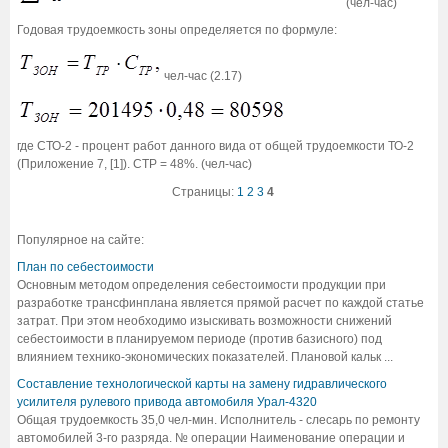
(чел-час)
Годовая трудоемкость зоны определяется по формуле:
чел-час (2.17)
где СТО-2 - процент работ данного вида от общей трудоемкости ТО-2
(Приложение 7, [1]). СТР = 48%. (чел-час)
Страницы:
1
2
3
4
Популярное на сайте:
План по себестоимости
Основным методом определения себестоимости продукции при
разработке трансфинплана является прямой расчет по каждой статье
затрат. При этом необходимо изыскивать возможности снижений
себестоимости в планируемом периоде (против базисного) под
влиянием технико-экономических показателей. Плановой кальк ...
Составление технологической карты на замену гидравлического
усилителя рулевого привода автомобиля Урал-4320
Общая трудоемкость 35,0 чел-мин. Исполнитель - слесарь по ремонту
автомобилей 3-го разряда. № операции Наименование операции и