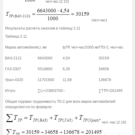
чел-час (2.15)
(чел-час)
Результаты расчета заносим в таблицу 2.11
Таблица 2.11
Марка автомобиля
Lг, км
tрТР, чел-час/1000 км
ТТО-2, чел-час
ВАЗ-2121
6643000
4,54
30159
ГАЗ-3307
5518800
6,28
34658
Урал-4320
11701900
11,68
136678
Итого:
∑Lг=23863700
--
∑ТТР=201495
Общая годовая трудоемкость ТО-2 для всех марок автомобилей
определяется по формуле:
чел.-час (2.16)