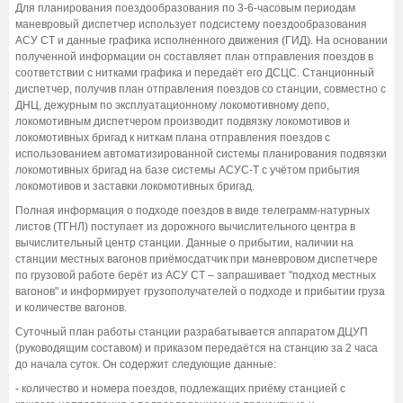
Для планирования поездообразования по 3-6-часовым периодам
маневровый диспетчер использует подсистему поездообразования
АСУ СТ и данные графика исполненного движения (ГИД). На основании
полученной информации он составляет план отправления поездов в
соответствии с нитками графика и передаёт его ДСЦС. Станционный
диспетчер, получив план отправления поездов со станции, совместно с
ДНЦ, дежурным по эксплуатационному локомотивному депо,
локомотивным диспетчером производит подвязку локомотивов и
локомотивных бригад к ниткам плана отправления поездов с
использованием автоматизированной системы планирования подвязки
локомотивных бригад на базе системы АСУС-Т с учётом прибытия
локомотивов и заставки локомотивных бригад.
Полная информация о подходе поездов в виде телеграмм-натурных
листов (ТГНЛ) поступает из дорожного вычислительного центра в
вычислительный центр станции. Данные о прибытии, наличии на
станции местных вагонов приёмосдатчик при маневровом диспетчере
по грузовой работе берёт из АСУ СТ – запрашивает "подход местных
вагонов" и информирует грузополучателей о подходе и прибытии груза
и количестве вагонов.
Суточный план работы станции разрабатывается аппаратом ДЦУП
(руководящим составом) и приказом передаётся на станцию за 2 часа
до начала суток. Он содержит следующие данные:
- количество и номера поездов, подлежащих приёму станцией с