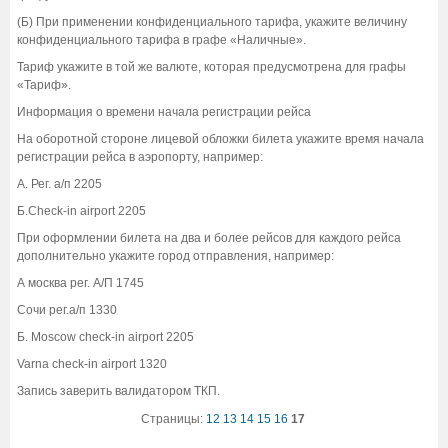
(Б) При применении конфиденциального тарифа, укажите величину
конфиденциального тарифа в графе «Наличные».
Тариф укажите в той же валюте, которая предусмотрена для графы
«Тариф».
Информация о времени начала регистрации рейса
На оборотной стороне лицевой обложки билета укажите время начала
регистрации рейса в аэропорту, например:
А. Рег. а/п 2205
Б.Check-in airport 2205
При оформлении билета на два и более рейсов для каждого рейса
дополнительно укажите город отправления, например:
А москва рег. А/П 1745
Сочи рег.а/п 1330
Б. Moscow check-in airport 2205
Varna check-in airport 1320
Запись заверить валидатором ТКП.
Страницы:
12
13
14
15
16
17