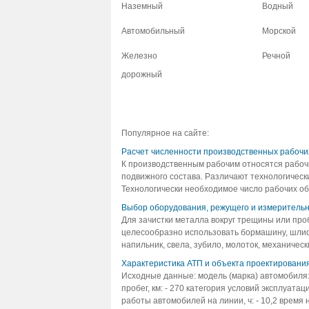
Наземный
Водный
Автомобильный
Морской
Железно
Речной
дорожный
Популярное на сайте:
Расчет численности производственных рабочи
К производственным рабочим относятся рабоч
подвижного состава. Различают технологически
Технологически необходимое число рабочих обе
Выбор оборудования, режущего и измерительн
Для зачистки металла вокруг трещины или про
целесообразно использовать бормашину, шлиф
напильник, свела, зубило, молоток, механическ
Характеристика АТП и объекта проектировани
Исходные данные: модель (марка) автомобиля:
пробег, км: - 270 категория условий эксплуатац
работы автомобилей на линии, ч: - 10,2 время н