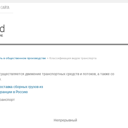
 САЙТА
ль в общественном производстве
» Классификация видов транспорта
существляется движение транспортных средств и потоков, а также со
.
оставка сборных грузов из
ранции в Россию
ранспорт
Непрерывный