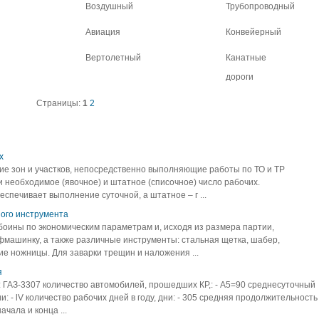
Воздушный
Трубопроводный
Авиация
Конвейерный
Вертолетный
Канатные
дороги
Страницы:
1
2
х
ие зон и участков, непосредственно выполняющие работы по ТО и ТР
 необходимое (явочное) и штатное (списочное) число рабочих.
спечивает выполнение суточной, а штатное – г ...
ого инструмента
боины по экономическим параметрам и, исходя из размера партии,
машинку, а также различные инструменты: стальная щетка, шабер,
ие ножницы. Для заварки трещин и наложения ...
я
 ГАЗ-3307 количество автомобилей, прошедших КР,: - А5=90 среднесуточный
ии: - lV количество рабочих дней в году, дни: - 305 средняя продолжительность
ачала и конца ...