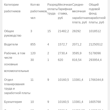
Категории
Кол-во
Разряд
Месячная
Средне-
Общий
оплаты
Тарифная
годовой
работников
работников,
месячная
труда
ставка,
фонд
чел
руб
заработная
заработной
плата, руб
платы, руб
Общее
3
15
21482,2
28292
1018512
руководство
Водители
855
4
1572,7
2071,2
21250512
Рабочие, в том
120
2
2730,4
3595,9
5178096
числе
30
1
620
816,54
293954,4
основные
вспомогательные
Отдел
11
9
10160,5
13381,4
1766344,8
планирования
труда и
заработной платы
Бухгалтерия
10
9
10160,5
13381,4
1605768