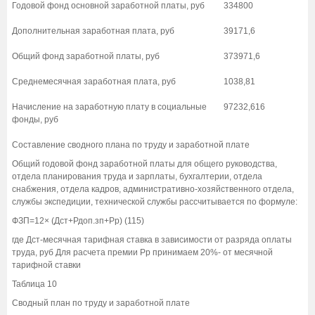
Годовой фонд основной заработной платы, руб
334800
Дополнительная заработная плата, руб
39171,6
Общий фонд заработной платы, руб
373971,6
Среднемесячная заработная плата, руб
1038,81
Начисление на заработную плату в социальные
97232,616
фонды, руб
Составление сводного плана по труду и заработной плате
Общий годовой фонд заработной платы для общего руководства,
отдела планирования труда и зарплаты, бухгалтерии, отдела
снабжения, отдела кадров, административно-хозяйственного отдела,
службы экспедиции, технической службы рассчитывается по формуле:
ФЗП=12× (Дст+Рдоп.зп+Рр) (115)
где Дст-месячная тарифная ставка в зависимости от разряда оплаты
труда, руб Для расчета премии Рр принимаем 20%- от месячной
тарифной ставки
Таблица 10
Сводный план по труду и заработной плате