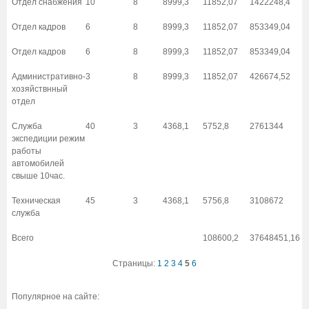
Отдел снабжения
10
8
8999,3
11852,07
1422248,4
Отдел кадров
6
8
8999,3
11852,07
853349,04
Отдел кадров
6
8
8999,3
11852,07
853349,04
Административно-
3
8
8999,3
11852,07
426674,52
хозяйствнный
отдел
Служба
40
3
4368,1
5752,8
2761344
экспедиции режим
работы
автомобилей
свыше 10час.
Техническая
45
3
4368,1
5756,8
3108672
служба
Всего
108600,2
37648451,16
Страницы:
1
2
3
4
5
6
Популярное на сайте: