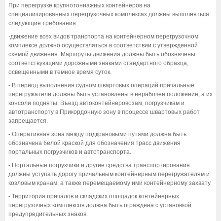
При перегрузке крупнотоннажных контейнеров на
специализированных перегрузочных комплексах должны выполняться
следующие требования:
-движение всех видов транспорта на контейнерном перегрузочном
комплексе должно осуществляться в соответствии с утвержденной
схемой движения. Маршруты движения должны быть обозначены
соответствующими дорожными знаками стандартного образца,
освещенными в темное время суток.
- В период выполнения судном швартовых операций причальные
перегружатели должны быть установлены в нерабочее положение, а их
консоли подняты. Въезд автоконтейнеровозам, погрузчикам и
автотранспорту в Прикордонную зону в процессе швартовых работ
запрещается.
- Оперативная зона между подкрановыми путями должна быть
обозначена белой краской для обозначения трасс движения
портальных погрузчиков и автотранспорта.
- Портальные погрузчики и другие средства транспортирования
должны уступать дорогу причальным контейнерным перегружателям и
козловым кранам, а также перемещаемому ими контейнерному захвату.
- Территория причалов и складских площадок контейнерных
перегрузочных комплексов должна быть ограждена с установкой
предупредительных знаков.