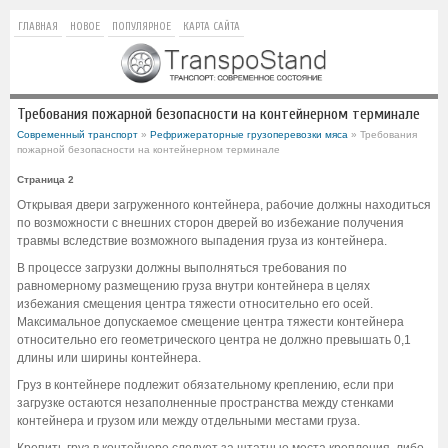
ГЛАВНАЯ
НОВОЕ
ПОПУЛЯРНОЕ
КАРТА САЙТА
Требования пожарной безопасности на контейнерном терминале
Современный транспорт
»
Рефрижераторные грузоперевозки мяса
» Требования
пожарной безопасности на контейнерном терминале
Страница 2
Открывая двери загруженного контейнера, рабочие должны находиться
по возможности с внешних сторон дверей во избежание получения
травмы вследствие возможного выпадения груза из контейнера.
В процессе загрузки должны выполняться требования по
равномерному размещению груза внутри контейнера в целях
избежания смещения центра тяжести относительно его осей.
Максимальное допускаемое смещение центра тяжести контейнера
относительно его геометрического центра не должно превышать 0,1
длины или ширины контейнера.
Груз в контейнере подлежит обязательному креплению, если при
загрузке остаются незаполненные пространства между стенками
контейнера и грузом или между отдельными местами груза.
Крепить груз в контейнере следует за штатные места крепления, либо