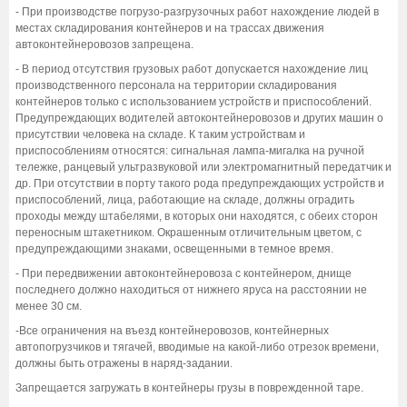
- При производстве погрузо-разгрузочных работ нахождение людей в
местах складирования контейнеров и на трассах движения
автоконтейнеровозов запрещена.
- В период отсутствия грузовых работ допускается нахождение лиц
производственного персонала на территории складирования
контейнеров только с использованием устройств и приспособлений.
Предупреждающих водителей автоконтейнеровозов и других машин о
присутствии человека на складе. К таким устройствам и
приспособлениям относятся: сигнальная лампа-мигалка на ручной
тележке, ранцевый ультразвуковой или электромагнитный передатчик и
др. При отсутствии в порту такого рода предупреждающих устройств и
приспособлений, лица, работающие на складе, должны оградить
проходы между штабелями, в которых они находятся, с обеих сторон
переносным штакетником. Окрашенным отличительным цветом, с
предупреждающими знаками, освещенными в темное время.
- При передвижении автоконтейнеровоза с контейнером, днище
последнего должно находиться от нижнего яруса на расстоянии не
менее 30 см.
-Все ограничения на въезд контейнеровозов, контейнерных
автопогрузчиков и тягачей, вводимые на какой-либо отрезок времени,
должны быть отражены в наряд-задании.
Запрещается загружать в контейнеры грузы в поврежденной таре.