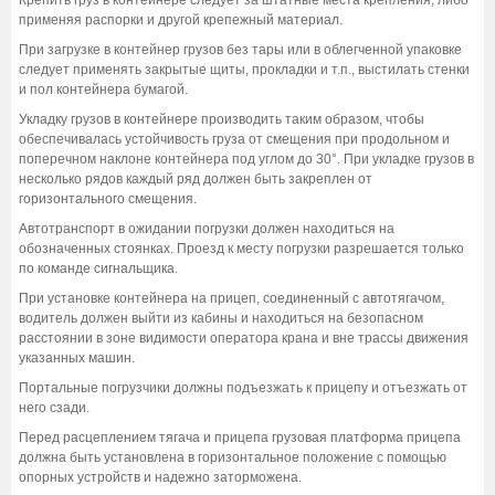
применяя распорки и другой крепежный материал.
При загрузке в контейнер грузов без тары или в облегченной упаковке
следует применять закрытые щиты, прокладки и т.п., выстилать стенки
и пол контейнера бумагой.
Укладку грузов в контейнере производить таким образом, чтобы
обеспечивалась устойчивость груза от смещения при продольном и
поперечном наклоне контейнера под углом до 30°. При укладке грузов в
несколько рядов каждый ряд должен быть закреплен от
горизонтального смещения.
Автотранспорт в ожидании погрузки должен находиться на
обозначенных стоянках. Проезд к месту погрузки разрешается только
по команде сигнальщика.
При установке контейнера на прицеп, соединенный с автотягачом,
водитель должен выйти из кабины и находиться на безопасном
расстоянии в зоне видимости оператора крана и вне трассы движения
указанных машин.
Портальные погрузчики должны подъезжать к прицепу и отъезжать от
него сзади.
Перед расцеплением тягача и прицепа грузовая платформа прицепа
должна быть установлена в горизонтальное положение с помощью
опорных устройств и надежно заторможена.