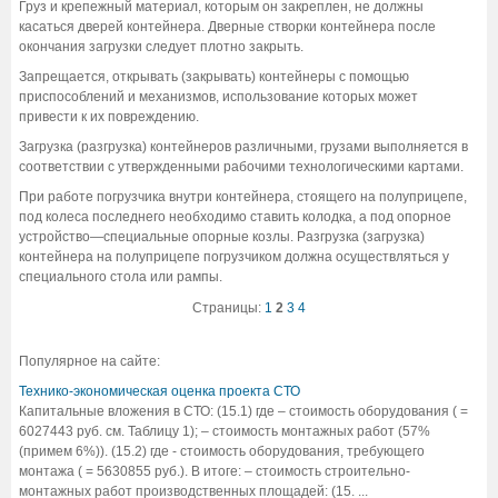
Груз и крепежный материал, которым он закреплен, не должны
касаться дверей контейнера. Дверные створки контейнера после
окончания загрузки следует плотно закрыть.
Запрещается, открывать (закрывать) контейнеры с помощью
приспособлений и механизмов, использование которых может
привести к их повреждению.
Загрузка (разгрузка) контейнеров различными, грузами выполняется в
соответствии с утвержденными рабочими технологическими картами.
При работе погрузчика внутри контейнера, стоящего на полуприцепе,
под колеса последнего необходимо ставить колодка, а под опорное
устройство—специальные опорные козлы. Разгрузка (загрузка)
контейнера на полуприцепе погрузчиком должна осуществляться у
специального стола или рампы.
Страницы:
1
2
3
4
Популярное на сайте:
Технико-экономическая оценка проекта СТО
Капитальные вложения в СТО: (15.1) где – стоимость оборудования ( =
6027443 руб. см. Таблицу 1); – стоимость монтажных работ (57%
(примем 6%)). (15.2) где - стоимость оборудования, требующего
монтажа ( = 5630855 руб.). В итоге: – стоимость строительно-
монтажных работ производственных площадей: (15. ...