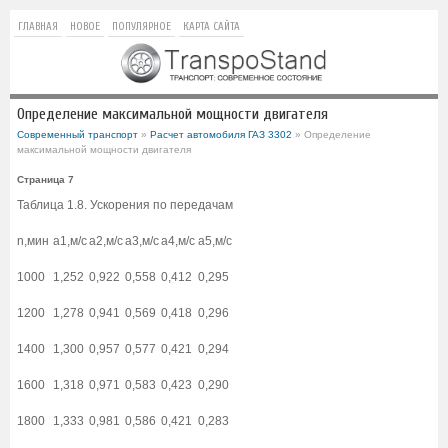
ГЛАВНАЯ
НОВОЕ
ПОПУЛЯРНОЕ
КАРТА САЙТА
Определение максимальной мощности двигателя
Современный транспорт
»
Расчет автомобиля ГАЗ 3302
» Определение
максимальной мощности двигателя
Страница 7
Таблица 1.8. Ускорения по передачам
n,мин
a1,м/с
a2,м/с
a3,м/с
a4,м/с
a5,м/с
1000
1,252
0,922
0,558
0,412
0,295
1200
1,278
0,941
0,569
0,418
0,296
1400
1,300
0,957
0,577
0,421
0,294
1600
1,318
0,971
0,583
0,423
0,290
1800
1,333
0,981
0,586
0,421
0,283