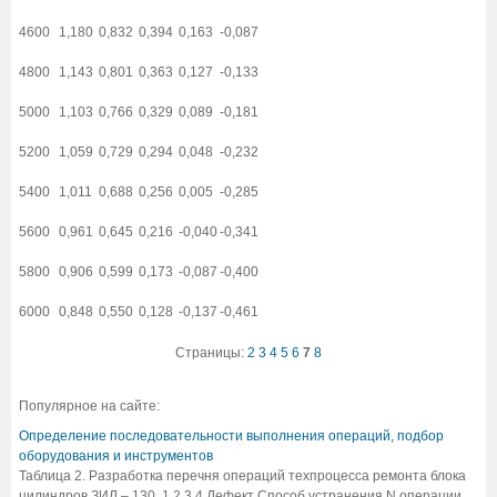
4600
1,180
0,832
0,394
0,163
-0,087
4800
1,143
0,801
0,363
0,127
-0,133
5000
1,103
0,766
0,329
0,089
-0,181
5200
1,059
0,729
0,294
0,048
-0,232
5400
1,011
0,688
0,256
0,005
-0,285
5600
0,961
0,645
0,216
-0,040
-0,341
5800
0,906
0,599
0,173
-0,087
-0,400
6000
0,848
0,550
0,128
-0,137
-0,461
Страницы:
2
3
4
5
6
7
8
Популярное на сайте:
Определение последовательности выполнения операций, подбор
оборудования и инструментов
Таблица 2. Разработка перечня операций техпроцесса ремонта блока
цилиндров ЗИЛ – 130. 1 2 3 4 Дефект Способ устранения N операции