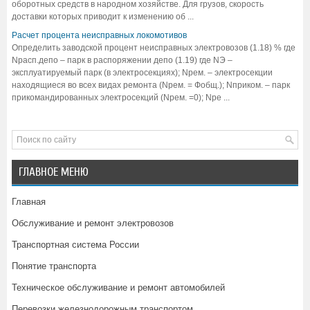
оборотных средств в народном хозяйстве. Для грузов, скорость
доставки которых приводит к изменению об ...
Расчет процента неисправных локомотивов
Определить заводской процент неисправных электровозов (1.18) % где
Nрасп.депо – парк в распоряжении депо (1.19) где NЭ –
эксплуатируемый парк (в электросекциях); Nрем. – электросекции
находящиеся во всех видах ремонта (Nрем. = Фобщ.); Nприком. – парк
прикомандированных электросекций (Nрем. =0); Nре ...
ГЛАВНОЕ МЕНЮ
Главная
Обслуживание и ремонт электровозов
Транспортная система России
Понятие транспорта
Техническое обслуживание и ремонт автомобилей
Перевозки железнодорожным транспортом