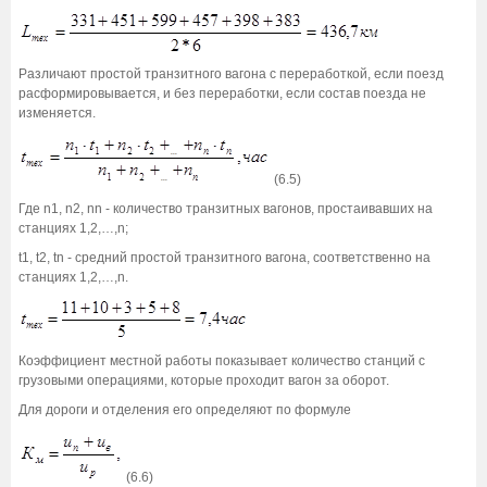
Различают простой транзитного вагона с переработкой, если поезд
расформировывается, и без переработки, если состав поезда не
изменяется.
(6.5)
Где n1, n2, nn - количество транзитных вагонов, простаивавших на
станциях 1,2,…,n;
t1, t2, tn - средний простой транзитного вагона, соответственно на
станциях 1,2,…,n.
Коэффициент местной работы показывает количество станций с
грузовыми операциями, которые проходит вагон за оборот.
Для дороги и отделения его определяют по формуле
(6.6)