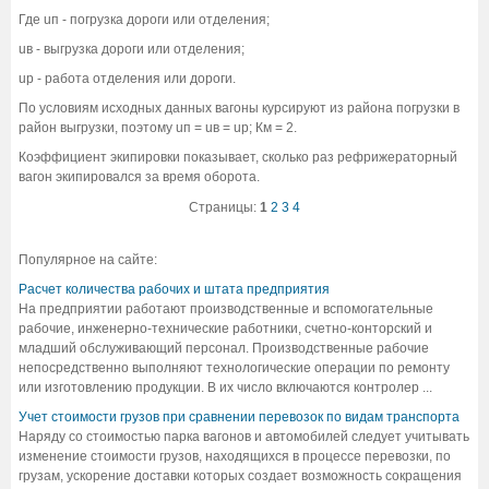
Где uп - погрузка дороги или отделения;
uв - выгрузка дороги или отделения;
uр - работа отделения или дороги.
По условиям исходных данных вагоны курсируют из района погрузки в
район выгрузки, поэтому uп = uв = uр; Км = 2.
Коэффициент экипировки показывает, сколько раз рефрижераторный
вагон экипировался за время оборота.
Страницы:
1
2
3
4
Популярное на сайте:
Расчет количества рабочих и штата предприятия
На предприятии работают производственные и вспомогательные
рабочие, инженерно-технические работники, счетно-конторский и
младший обслуживающий персонал. Производственные рабочие
непосредственно выполняют технологические операции по ремонту
или изготовлению продукции. В их число включаются контролер ...
Учет стоимости грузов при сравнении перевозок по видам транспорта
Наряду со стоимостью парка вагонов и автомобилей следует учитывать
изменение стоимости грузов, находящихся в процессе перевозки, по
грузам, ускорение доставки которых создает возможность сокращения