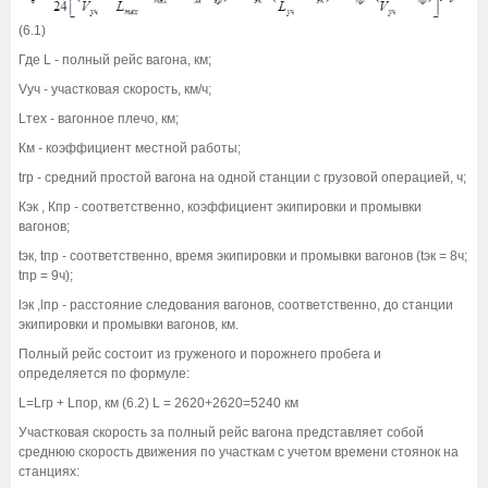
(6.1)
Где L - полный рейс вагона, км;
Vуч - участковая скорость, км/ч;
Lтех - вагонное плечо, км;
Км - коэффициент местной работы;
tгр - средний простой вагона на одной станции с грузовой операцией, ч;
Кэк , Кпр - соответственно, коэффициент экипировки и промывки
вагонов;
tэк, tпр - соответственно, время экипировки и промывки вагонов (tэк = 8ч;
tпр = 9ч);
lэк ,lпр - расстояние следования вагонов, соответственно, до станции
экипировки и промывки вагонов, км.
Полный рейс состоит из груженого и порожнего пробега и
определяется по формуле:
L=Lгр + Lпор, км (6.2) L = 2620+2620=5240 км
Участковая скорость за полный рейс вагона представляет собой
среднюю скорость движения по участкам с учетом времени стоянок на
станциях: