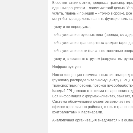
В соответствии с этим, процессы транспортир
единым процессом – логистической цепью. Упр
услуга, главный принцип – «точно в срок»). Вс
могут быть разделены на пять функциональных
- услуги по перегрузке;
- обслуживание грузовых мест (аренда, склади
- обслуживание транспортных средств (аренда,
- обслуживание сети (начально-конечные опер
- услуги, связанные с грузом (загрузка, выгрузк
Инфраструктура
Новая концепция терминальных систем предпо
грузовому распределительному центру (ГРЦ). 
транспортных потоков, потоков грузообработк
Каждый ГРЦ связан с сотнями товаропроизвод
Вся информация о фирмах-клиентах, заказах, т
Система обслуживания клиентов включает не т
офисов в различных районах, связь с транспор
контрагентами и партнерами.
Аналогичная организация внедряется и в обла