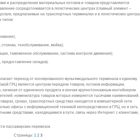
овки и распределения материальных потоков и товаров представляются
авление сосредоточивается в логистических центрах (главный элемент –
е услуги, предлагаемые на транспортных терминалах и в логистических центра
 типов:
рование);
 стоянка, техобслуживание, мойка);
ации, таможенное обслуживание, система контроля движения);
а, предоставление складов).
лагает переход от изолированного мультимодального терминала к единому
Такой ГРЦ является центром передачи товаров, потоков информации,
и, начиная от единичного продукта и кончая крупнотоннажным контейнером.
ителей, номенклатура товаров которых измеряется тысячами наименований.
оварах, сроках, транспортных средствах находится в компьютерной сети.
олько офисы с информационной техникой непосредственно в ГРЦ, но и сеть
тными средствами, находящимися в пути, связь через Интернет с клиентами,
сти пассажирских перевозок.
Страницы:
1
2
3