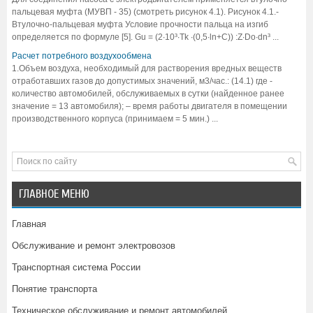
пальцевая муфта (МУВП - 35) (смотреть рисунок 4.1). Рисунок 4.1.-
Втулочно-пальцевая муфта Условие прочности пальца на изгиб
определяется по формуле [5]. Gu = (2·10³∙Тk ∙(0,5∙ln+С)) :Z∙Do∙dn³ ...
Расчет потребного воздухообмена
1.Объем воздуха, необходимый для растворения вредных веществ
отработавших газов до допустимых значений, м3/час.: (14.1) где -
количество автомобилей, обслуживаемых в сутки (найденное ранее
значение = 13 автомобиля); – время работы двигателя в помещении
производственного корпуса (принимаем = 5 мин.) ...
ГЛАВНОЕ МЕНЮ
Главная
Обслуживание и ремонт электровозов
Транспортная система России
Понятие транспорта
Техническое обслуживание и ремонт автомобилей