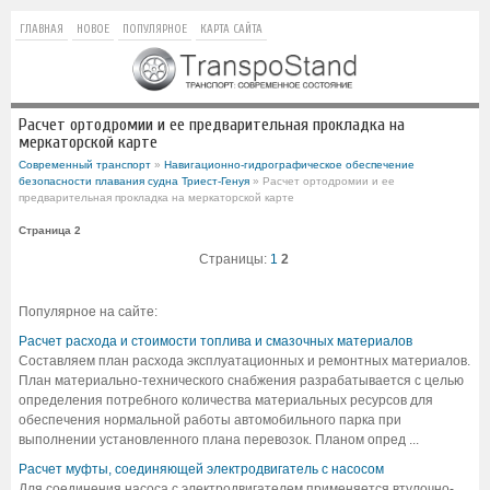
ГЛАВНАЯ
НОВОЕ
ПОПУЛЯРНОЕ
КАРТА САЙТА
Расчет ортодромии и ее предварительная прокладка на
меркаторской карте
Современный транспорт
»
Навигационно-гидрографическое обеспечение
безопасности плавания судна Триест-Генуя
» Расчет ортодромии и ее
предварительная прокладка на меркаторской карте
Страница 2
Страницы:
1
2
Популярное на сайте:
Расчет расхода и стоимости топлива и смазочных материалов
Составляем план расхода эксплуатационных и ремонтных материалов.
План материально-технического снабжения разрабатывается с целью
определения потребного количества материальных ресурсов для
обеспечения нормальной работы автомобильного парка при
выполнении установленного плана перевозок. Планом опред ...
Расчет муфты, соединяющей электродвигатель с насосом
Для соединения насоса с электродвигателем применяется втулочно-