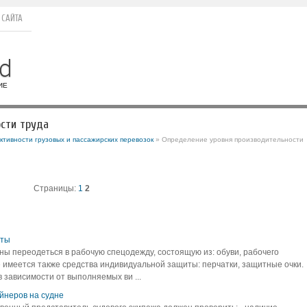
 САЙТА
сти труда
тивности грузовых и пассажирских перевозок
» Определение уровня производительности
Страницы:
1
2
оты
ны переодеться в рабочую спецодежду, состоящую из: обуви, рабочего
е имеется также средства индивидуальной защиты: перчатки, защитные очки.
зависимости от выполняемых ви ...
неров на судне