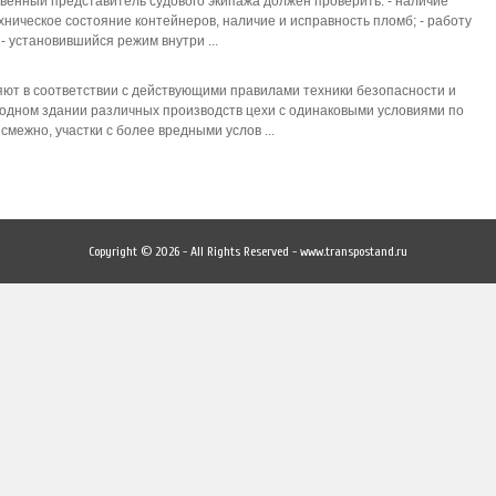
твенный представитель судового экипажа должен проверить: - наличие
ническое состояние контейнеров, наличие и исправность пломб; - работу
- установившийся режим внутри ...
яют в соответствии с действующими правилами техники безопасности и
дном здании различных производств цехи с одинаковыми условиями по
межно, участки с более вредными услов ...
Copyright © 2026 - All Rights Reserved - www.transpostand.ru