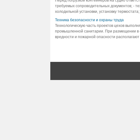
Перед погрузкой контейнеров на судно ответс
требуемых сопроводительных документов; - тех
холодильной установки, установку термостата; 
Техника безопасности и охраны труда
Технологическую часть проектов цехов выполн
промышленной санитарии. При размещении в о
вредности и пожарной опасности располагают с