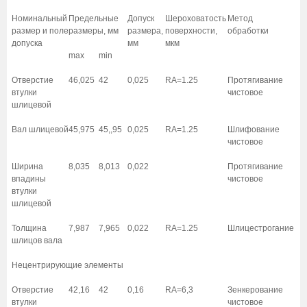
Номинальный
Предельные
Допуск
Шероховатость
Метод
размер и поле
размеры, мм
размера,
поверхности,
обработки
допуска
мм
мкм
max
min
Отверстие
46,025
42
0,025
RA=1.25
Протягивание
втулки
чистовое
шлицевой
Вал шлицевой
45,975
45,,95
0,025
RA=1.25
Шлифование
чистовое
Ширина
8,035
8,013
0,022
Протягивание
впадины
чистовое
втулки
шлицевой
Толщина
7,987
7,965
0,022
RA=1.25
Шлицестрогание
шлицов вала
Нецентрирующие элементы
Отверстие
42,16
42
0,16
RA=6,3
Зенкерование
втулки
чистовое