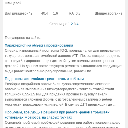
шлицевой
Вал шлицевой
42
40,4
1,6
RA=6,3
Шлицестрогание
Страницы:
1
2
3
4
Популярное на сайте:
Характеристика объекта проектирования
Специализированный пост зоны ТО-2. предназначен для проведения
текущего ремонта автомобилей данного АТП. Позволяющее продлить
срок службы дорогостоящих деталей путем замены менее ценных
деталей. На данном посте текущего ремонта выполняются следующие
виды работ: контрольно-регулировочные, работы по ...
Подготовка автомобиля к рихтовочным работам
Разборка аварийного автомобиля Кузов современного легкового
автомобиля выполнен из низкоуглеродистой тонколистовой стали
толщиной 0,55-1,5 мм. Для придания прочности кузову панели
выполняются сложной формы с изготовлением различных ребер
жесткости, переходов и усилителей. В случае ДТП происходит де ...
Проблемы, требующие решения при работе кранов в траншеях,
котлованах, у откосов, на слабых грунтах
Основной проблемой требующей решения при работе кранов на краю
откоса котлована и траншеи является опасность обрушение крана в