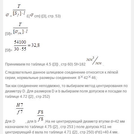
=
£[
cm] ([3], стр. 53)
[Sf]=
[Sf]=
Принимаем по таблице 4.5 ([3]) , стр 60) Sf=182
.
Следовательно данное шлицевое соединение относится к лёгкой
серии, нормальные размеры соединения: 8
42
46;
Так как соединение неподвижно, то выбираем метод центрирования по
диаметру D. Для размеров D и b выбираем поля допусков и посадки по
таблице 4.72 ([2] , стр 252)
Для D
, для b
.На не центрирующий диаметр втулки d=42 мм
назначаем по таблице 4.75 ([2] , стр 253 ) поле допуска H11 не
центрирующий d вала по таблице 4.71 ([2] , стр 250) d³d1=40.4 мм.