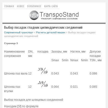
ГЛАВНАЯ
НОВОЕ
ПОПУЛЯРНОЕ
КАРТА САЙТА
Выбор посадок гладких цилиндрических соединений
Современный транспорт
»
Расчеты деталей машин
» Выбор посадок гладких
цилиндрических соединений
Страница 3
Наименование
DN,
посадка
Зазоры, мм
Натяги, мм
Допуски
сопряжения
мм
посадки
Smax
Smin
Nmax
Nmin
TSN , мм
Шпонка паз вала
12
0.043
0.043
0.086
Шпонка паз
12
0.064
0.021
0.085
втулки
Выбор посадок для шлицевых соединений
Находим [Sf] по формуле