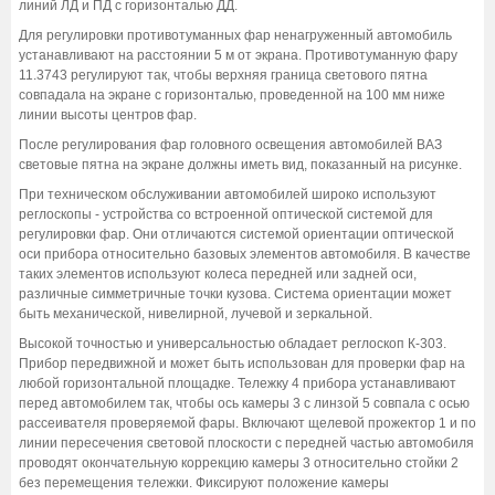
линий ЛД и ПД с горизонталью ДД.
Для регулировки противотуманных фар ненагруженный автомобиль
устанавливают на расстоянии 5 м от экрана. Противотуманную фару
11.3743 регулируют так, чтобы верхняя граница светового пятна
совпадала на экране с горизонталью, проведенной на 100 мм ниже
линии высоты центров фар.
После регулирования фар головного освещения автомобилей ВАЗ
световые пятна на экране должны иметь вид, показанный на рисунке.
При техническом обслуживании автомобилей широко используют
реглоскопы - устройства со встроенной оптической системой для
регулировки фар. Они отличаются системой ориентации оптической
оси прибора относительно базовых элементов автомобиля. В качестве
таких элементов используют колеса передней или задней оси,
различные симметричные точки кузова. Система ориентации может
быть механической, нивелирной, лучевой и зеркальной.
Высокой точностью и универсальностью обладает реглоскоп К-303.
Прибор передвижной и может быть использован для проверки фар на
любой горизонтальной площадке. Тележку 4 прибора устанавливают
перед автомобилем так, чтобы ось камеры 3 с линзой 5 совпала с осью
рассеивателя проверяемой фары. Включают щелевой прожектор 1 и по
линии пересечения световой плоскости с передней частью автомобиля
проводят окончательную коррекцию камеры 3 относительно стойки 2
без перемещения тележки. Фиксируют положение камеры