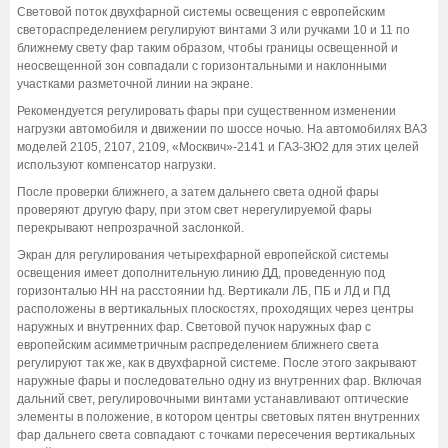
Световой поток двухфарной системы освещения с европейским
светораспределением регулируют винтами 3 или ручками 10 и 11 по
ближнему свету фар таким образом, чтобы границы освещенной и
неосвещенной зон совпадали с горизонтальными и наклонными
участками разметочной линии на экране.
Рекомендуется регулировать фары при существенном изменении
нагрузки автомобиля и движении по шоссе ночью. На автомобилях ВАЗ
моделей 2105, 2107, 2109, «Москвич»-2141 и ГАЗ-ЗЮ2 для этих целей
используют компенсатор нагрузки.
После проверки ближнего, а затем дальнего света одной фары
проверяют другую фару, при этом свет нерегулируемой фары
перекрывают непрозрачной заслонкой.
Экран для регулирования четырехфарной европейской системы
освещения имеет дополнительную линию ДД, проведенную под
горизонталью НН на расстоянии hд. Вертикали ЛБ, ПБ и ЛД и ПД
расположены в вертикальных плоскостях, проходящих через центры
наружных и внутренних фар. Световой пучок наружных фар с
европейским асимметричным распределением ближнего света
регулируют так же, как в двухфарной системе. После этого закрывают
наружные фары и последовательно одну из внутренних фар. Включая
дальний свет, регулировочными винтами устанавливают оптические
элементы в положение, в котором центры световых пятен внутренних
фар дальнего света совпадают с точками пересечения вертикальных