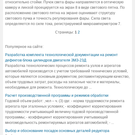
относительно стойки. Пучок света фары направляется в оптическую
камеру и линзой проецируется на экран 8 в виде светового пятна. По
расположению светового пятна на экране оценивают структуру
светового пучка и точность регулирования фары. Сила света
определяется по силе тока, регистрируемой микроамперметром 7.
Страницы:
1
2
Популярное на сайте:
Разработка комплекта технологической документации на ремонт
дефектов блока цилиндров двигателя ЗМЗ-23Д
Разработка технологических процессов ремонта узлов и агрегатов
автомобилей производится с учетом требований технических условий,
которые являются основным документом, регламентирующим качество,
объем трудовых затрат, расходы на запасные части и материалы,
необходимые для ремонта. Технологическую до ...
Расчет производственной программы и режимов обработки
Годовой объем работ: ,чел – ч. (3) где: - норма трудоемкости ремонта
агрегата при эталонных условиях; - коэффициент корректирования
трудоемкости учитывающий величину годовой производственной
программы; - коэффициент корректирования учитывающий
многомодельность ремонтируемых агрегатов автомобилей; - ...
Выбор и обоснование посадок основных деталей редуктора