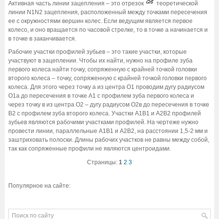
Активная часть линии зацепления – это отрезок
теоретической
линии N1N2 зацепления, расположенный между точками пересечения
ее с окружностями вершин колес. Если ведущим является первое
колесо, и оно вращается по часовой стрелке, то в точке а начинается и
в точке в заканчивается.
Рабочие участки профилей зубьев – это такие участки, которые
участвуют в зацеплении. Чтобы их найти, нужно на профиле зуба
первого колеса найти точку, сопряженную с крайней точкой головки
второго колеса – точку, сопряженную с крайней точкой головки первого
колеса. Для этого через точку а из центра О1 проводим дугу радиусом
О1а до пересечения в точке А1 с профилем зуба первого колеса и
через точку в из центра О2 – дугу радиусом О2в до пересечения в точке
В2 с профилем зуба второго колеса. Участки А1В1 и А2В2 профилей
зубьев являются рабочими участками профилей. На чертеже нужно
провести линии, параллельные А1В1 и А2В2, на расстоянии 1,5-2 мм и
заштриховать полоски. Длины рабочих участков не равны между собой,
так как сопряженные профили не являются центроидами.
Страницы:
1
2
3
Популярное на сайте: