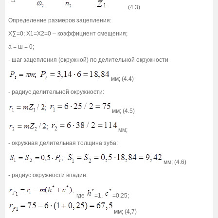
(4.3)
Определение размеров зацепления:
X∑=0; Х1=Х2=0 – коэффициент смещения;
а = ш = 0;
- шаг зацепления (окружной) по делительной окружности
мм; (4.4)
- радиус делительной окружности:
мм; (4.5)
мм;
- окружная делительная толщина зуба:
мм; (4.6)
- радиус окружности впадин:
где
=1,
=0,25;
мм; (4,7)