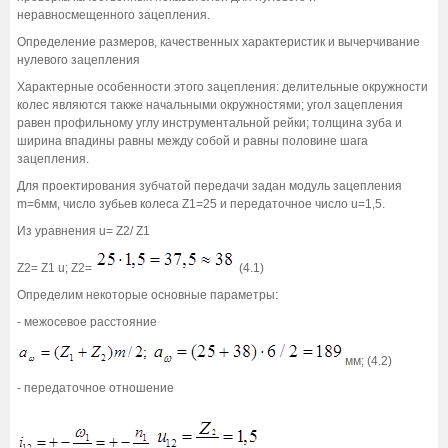
неравносмещенного зацепления.
Определение размеров, качественных характеристик и вычерчивание
нулевого зацепления
Характерные особенности этого зацепления: делительные окружности
колес являются также начальными окружностями; угол зацепления
равен профильному углу инструментальной рейки; толщина зуба и
ширина впадины равны между собой и равны половине шага
зацепления.
Для проектирования зубчатой передачи задан модуль зацепления
m=6мм, число зубьев колеса Z1=25 и передаточное число u=1,5.
Из уравнения u= Z2/ Z1
Z2= Z1 u; Z2=
(4.1)
Определим некоторые основные параметры:
- межосевое расстояние
мм; (4.2)
- передаточное отношение