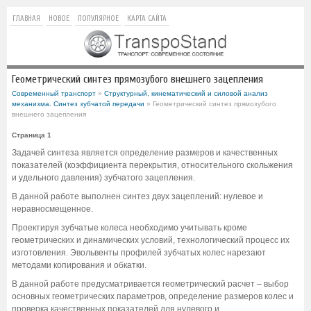
ГЛАВНАЯ
НОВОЕ
ПОПУЛЯРНОЕ
КАРТА САЙТА
Геометрический синтез прямозубого внешнего зацепления
Современный транспорт
»
Структурный, кинематический и силовой анализ
механизма. Синтез зубчатой передачи
» Геометрический синтез прямозубого
внешнего зацепления
Страница 1
Задачей синтеза является определение размеров и качественных
показателей (коэффициента перекрытия, относительного скольжения
и удельного давления) зубчатого зацепления.
В данной работе выполнен синтез двух зацеплений: нулевое и
неравносмещенное.
Проектируя зубчатые колеса необходимо учитывать кроме
геометрических и динамических условий, технологический процесс их
изготовления. Эвольвенты профилей зубчатых колес нарезают
методами копирования и обкатки.
В данной работе предусматривается геометрический расчет – выбор
основных геометрических параметров, определение размеров колес и
проверка качественных показателей для нулевого и