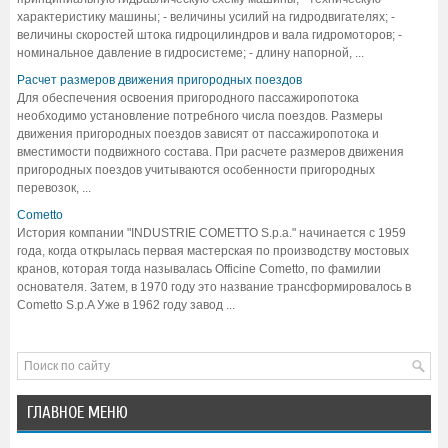
характеристику машины; - величины усилий на гидродвигателях; -
величины скоростей штока гидроцилиндров и вала гидромоторов; -
номинальное давление в гидросистеме; - длину напорной, ...
Расчет размеров движения пригородных поездов
Для обеспечения освоения пригородного пассажиропотока
необходимо установление потребного числа поездов. Размеры
движения пригородных поездов зависят от пассажиропотока и
вместимости подвижного состава. При расчете размеров движения
пригородных поездов учитываются особенности пригородных
перевозок, ...
Cometto
История компании "INDUSTRIE COMETTO S.p.a." начинается с 1959
года, когда открылась первая мастерская по производству мостовых
кранов, которая тогда называлась Officine Cometto, по фамилии
основателя. Затем, в 1970 году это название трансформировалось в
Cometto S.p.A Уже в 1962 году завод ...
ГЛАВНОЕ МЕНЮ