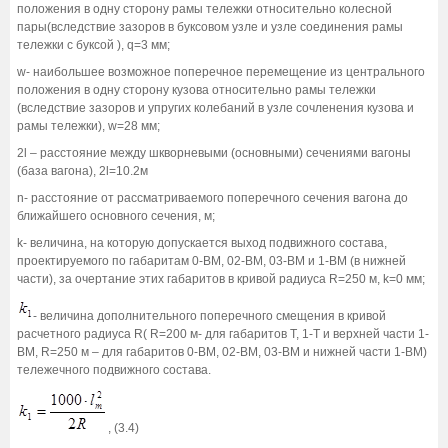
положения в одну сторону рамы тележки относительно колесной
пары(вследствие зазоров в буксовом узле и узле соединения рамы
тележки с буксой ), q=3 мм;
w- наибольшее возможное поперечное перемещение из центрального
положения в одну сторону кузова относительно рамы тележки
(вследствие зазоров и упругих колебаний в узле сочленения кузова и
рамы тележки), w=28 мм;
2l – расстояние между шкворневыми (основными) сечениями вагоны
(база вагона), 2l=10.2м
n- расстояние от рассматриваемого поперечного сечения вагона до
ближайшего основного сечения, м;
k- величина, на которую допускается выход подвижного состава,
проектируемого по габаритам 0-ВМ, 02-ВМ, 03-ВМ и 1-ВМ (в нижней
части), за очертание этих габаритов в кривой радиуса R=250 м, k=0 мм;
- величина дополнительного поперечного смещения в кривой
расчетного радиуса R( R=200 м- для габаритов Т, 1-Т и верхней части 1-
ВМ, R=250 м – для габаритов 0-ВМ, 02-ВМ, 03-ВМ и нижней части 1-ВМ)
тележечного подвижного состава.
, (3.4)