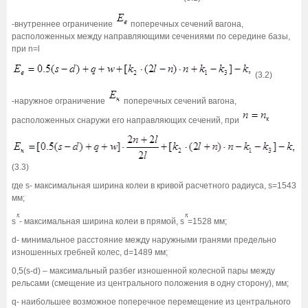
-внутреннее ограничение
поперечных сечений вагона,
расположенных между направляющими сечениями по середине базы,
при n=l
(3.2)
-наружное ограничение
поперечных сечений вагона,
расположенных снаружи его направляющих сечений, при
(3.3)
где s- максимальная ширина колеи в кривой расчетного радиуса, s=1543
мм;
s
- максимальная ширина колеи в прямой, s
=1528 мм;
d- минимальное расстояние между наружными гранями предельно
изношенных гребней колес, d=1489 мм;
0,5(s-d) – максимальный разбег изношенной колесной пары между
рельсами (смещение из центрального положения в одну сторону), мм;
q- наибольшее возможное поперечное перемещение из центрального