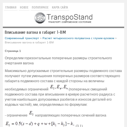
ГЛАВНАЯ
НОВОЕ
ПОПУЛЯРНОЕ
КАРТА САЙТА
Вписывание вагона в габарит 1-ВМ
Современный транспорт
»
Расчет четырехосного полувагона с глухим кузовом
»
Вписывание вагона в габарит 1-ВМ
Страница 1
Определим горизонтальные поперечные размеры строительного
очертания вагона
Максимально допускаемые строительные размеры подвижного состава
получают путем уменьшения поперечных размеров соответствующего
габарита подвижного состава с каждой стороны на величины
необходимых ограничений
(поперечных смещений
подвижного состава при вписывании в кривую расчетного радиуса с
учетом наибольших допускаемых разбегов и износов деталей его
ходовых частей), мм, определяемых по формулам:
- ограничение
направляющих поперечных сечений вагона
(3.1)