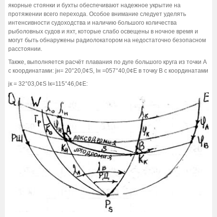
якорные стоянки и бухты обеспечивают надежное укрытие на
протяжении всего перехода. Особое внимание следует уделять
интенсивности судоходства и наличию большого количества
рыболовных судов и яхт, которые слабо освещены в ночное время и
могут быть обнаружены радиолокатором на недостаточно безопасном
расстоянии.
Также, выполняется расчёт плавания по дуге большого круга из точки А
с координатами: jн= 20°20,0¢S, lн =057°40,0¢E в точку B с координатами
jк = 32°03,0¢S lк=115°46,0¢E: