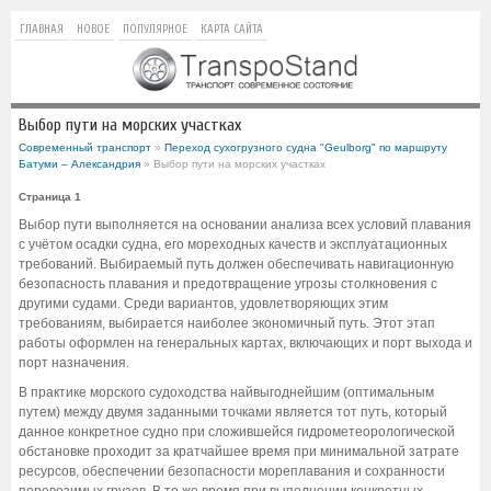
ГЛАВНАЯ
НОВОЕ
ПОПУЛЯРНОЕ
КАРТА САЙТА
Выбор пути на морских участках
Современный транспорт
»
Переход сухогрузного судна "Geulborg" по маршруту
Батуми – Александрия
» Выбор пути на морских участках
Страница 1
Выбор пути выполняется на основании анализа всех условий плавания
с учётом осадки судна, его мореходных качеств и эксплуатационных
требований. Выбираемый путь должен обеспечивать навигационную
безопасность плавания и предотвращение угрозы столкновения с
другими судами. Среди вариантов, удовлетворяющих этим
требованиям, выбирается наиболее экономичный путь. Этот этап
работы оформлен на генеральных картах, включающих и порт выхода и
порт назначения.
В практике морского судоходства найвыгоднейшим (оптимальным
путем) между двумя заданными точками является тот путь, который
данное конкретное судно при сложившейся гидрометеорологической
обстановке проходит за кратчайшее время при минимальной затрате
ресурсов, обеспечении безопасности мореплавания и сохранности
перевозимых грузов. В то же время при выполнении конкретных