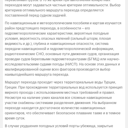
переходов могут задаваться частные критерии оптимальности. Выбор
критериев оптимального маршрута перехода определяется
поставленной перед судном задачей.
По навигационным и метеорологическим пособиям и картам изучается
район предстоящего перехода, в особенности – его
гидрометеорологические характеристики, вероятные погодные
условия, вероятность опасных явлений (сильный шторм, плохая
видимость и др.), глубина и навигационные опасности, система
передачи навигационной и гидрометеорологической информации,
радиотехнические СНО, основные пути движения судов, организация
проводки судов береговыми гидрометеоцентрами (БГМЦ) или научно-
исследовательскими судами погоды (НИСП). На основе этих данных и
квалифицированной оценки всех факторов производится выбор
наивыгоднейшего маршрута перехода.
Маршрут перехода проходит через территориальные воды Турции,
Греции. При прохождении территориальных вод используется принцип
мирного прохода с использованием местных требований и правил.
Несмотря на наличие узких каналов все сложные навигационные
участки снабжены системами разделения движения. На выбранном
переходе находится достаточное количество навигационных
ориентиров, что обеспечивает безопасное плавание также и в темное
время суток.
В случае ухудшения погодных условий порты-убежища, закрытые