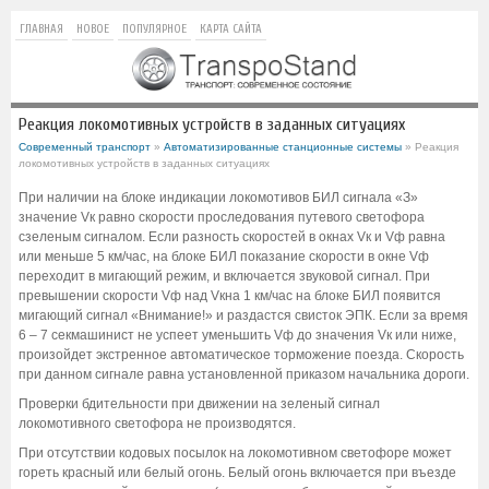
ГЛАВНАЯ
НОВОЕ
ПОПУЛЯРНОЕ
КАРТА САЙТА
Реакция локомотивных устройств в заданных ситуациях
Современный транспорт
»
Автоматизированные станционные системы
» Реакция
локомотивных устройств в заданных ситуациях
При наличии на блоке индикации локомотивов БИЛ сигнала «З»
значение Vк равно скорости проследования путевого светофора
сзеленым сигналом. Если разность скоростей в окнах Vк и Vф равна
или меньше 5 км/час, на блоке БИЛ показание скорости в окне Vф
переходит в мигающий режим, и включается звуковой сигнал. При
превышении скорости Vф над Vкна 1 км/час на блоке БИЛ появится
мигающий сигнал «Внимание!» и раздастся свисток ЭПК. Если за время
6 – 7 секмашинист не успеет уменьшить Vф до значения Vк или ниже,
произойдет экстренное автоматическое торможение поезда. Скорость
при данном сигнале равна установленной приказом начальника дороги.
Проверки бдительности при движении на зеленый сигнал
локомотивного светофора не производятся.
При отсутствии кодовых посылок на локомотивном светофоре может
гореть красный или белый огонь. Белый огонь включается при въезде