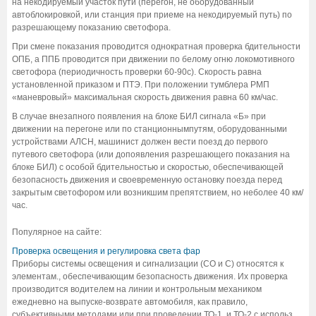
на некодируемый участок пути (перегон, не оборудованный
автоблокировкой, или станция при приеме на некодируемый путь) по
разрешающему показанию светофора.
При смене показания проводится однократная проверка бдительности
ОПБ, а ППБ проводится при движении по белому огню локомотивного
светофора (периодичность проверки 60-90с). Скорость равна
установленной приказом и ПТЭ. При положении тумблера РМП
«маневровый» максимальная скорость движения равна 60 км/час.
В случае внезапного появления на блоке БИЛ сигнала «Б» при
движении на перегоне или по станционнымпутям, оборудованными
устройствами АЛСН, машинист должен вести поезд до первого
путевого светофора (или допоявления разрешающего показания на
блоке БИЛ) с особой бдительностью и скоростью, обеспечивающей
безопасность движения и своевременную остановку поезда перед
закрытым светофором или возникшим препятствием, но неболее 40 км/
час.
Популярное на сайте:
Проверка освещения и регулировка света фар
Приборы системы освещения и сигнализации (СО и С) относятся к
элементам., обеспечивающим безопасность движения. Их проверка
производится водителем на линии и контрольным механиком
ежедневно на выпуске-возврате автомобиля, как правило,
субъективными методами или при проведении ТО-1. и ТО-2 с использ ...