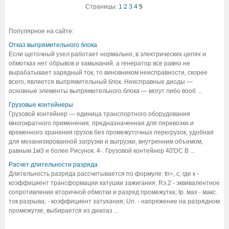
Страницы:
1
2
3
4
5
Популярное на сайте:
Отказ выпрямительного блока
Если щеточный узел работает нормально, в электрических цепях и
обмотках нет обрывов и замыканий, а генератор все равно не
вырабатывает зарядный ток, то виновником неисправности, скорее
всего, является выпрямительный блок. Неисправные диоды —
основные элементы выпрямительного блока — могут либо вооб ...
Грузовые контейнеры
Грузовой контейнер — единица транспортного оборудования
многократного применения, предназначенная для перевозки и
временного хранения грузов без промежуточных перегрузок, удобная
для механизированной загрузки и выгрузки, внутренним объемом,
равным 1м3 и более Рисунок. 4-. Грузовой контейнер 40'DС В ...
Расчет длительности разряда
Длительность разряда рассчитывается по формуле: tп=, c; где к -
коэффициент трансформации катушки зажигания; Rэ.2 - эквивалентное
сопротивление вторичной обмотки и разряд промежутка; Iр. мах - макс.
ток разрыва; - коэффициент затухания; Uп. - напряжение на разрядном
промежутке, выбирается из диапаз ...