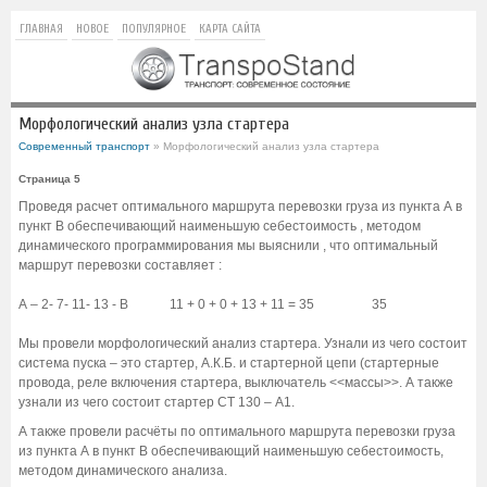
ГЛАВНАЯ
НОВОЕ
ПОПУЛЯРНОЕ
КАРТА САЙТА
Морфологический анализ узла стартера
Современный транспорт
» Морфологический анализ узла стартера
Страница 5
Проведя расчет оптимального маршрута перевозки груза из пункта А в
пункт В обеспечивающий наименьшую себестоимость , методом
динамического программирования мы выяснили , что оптимальный
маршрут перевозки составляет :
А – 2- 7- 11- 13 - В
11 + 0 + 0 + 13 + 11 = 35
35
Мы провели морфологический анализ стартера. Узнали из чего состоит
система пуска – это стартер, А.К.Б. и стартерной цепи (стартерные
провода, реле включения стартера, выключатель <<массы>>. А также
узнали из чего состоит стартер СТ 130 – А1.
А также провели расчёты по оптимального маршрута перевозки груза
из пункта А в пункт В обеспечивающий наименьшую себестоимость,
методом динамического анализа.