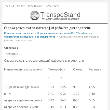
ГЛАВНАЯ
НОВОЕ
ПОПУЛЯРНОЕ
КАРТА САЙТА
Сводка результатов фотографий рабочего дня водителя
Современный транспорт
»
Организация деятельности ЗАО "Челябинское
транспортно-экспедиционное предприятие"
» Сводка результатов фотографий
рабочего дня водителя
Страница 1
Таблица 5.3
Сводка результатов фотографий рабочего дня водителя
Наименование показателя
Фотография
Сумма
Результат
1
2
1. Время в наряде, ч-мин
6-23
3-27
9-50
4-55
в т. ч:
0-41
0-39
1-20
0-40
а) время в движении, ч-мин
5-42
2-48
8-30
4-15
б) время простоя, ч-мин
0-15
0-11
0-26
0-13