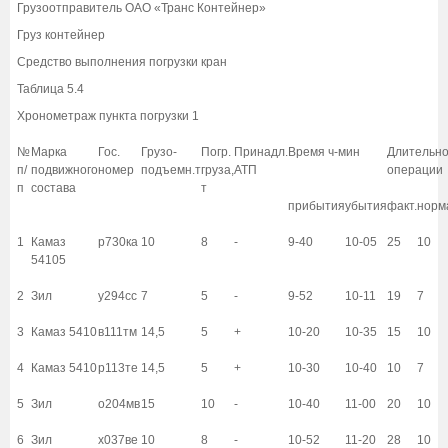
Грузоотправитель ОАО «Транс Контейнер»
Груз контейнер
Средство выполнения погрузки кран
Таблица 5.4
Хронометраж пункта погрузки 1
№
Марка
Гос.
Грузо-
Погр.
Принадл.
Время ч-мин
Длительно
п/
подвижного
номер
подъемн.т
груза,
АТП
операции
п
состава
т
прибытия
убытия
факт.
норм
1
Камаз
р730ка
10
8
-
9-40
10-05
25
10
54105
2
Зил
у294сс
7
5
-
9-52
10-11
19
7
3
Камаз 5410
в111тм
14,5
5
+
10-20
10-35
15
10
4
Камаз 5410
р113те
14,5
5
+
10-30
10-40
10
7
5
Зил
о204мв
15
10
-
10-40
11-00
20
10
6
Зил
х037ве
10
8
-
10-52
11-20
28
10