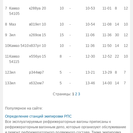
7
Камаз
к288уа
20
10
-
10-53
11-01
8
12
54105
8
Маз
в019ет
10
10
-
10-54
11-08
14
10
9
Зил
х269ов
15
15
-
11-06
11-36
30
12
10
Камаз 5410
х837рт
10
10
-
11-36
11-50
14
12
11
Камаз
н556уо
15
8
-
12-30
12-52
22
10
54115
12
Зил
р344мр
7
5
-
13-21
13-29
8
7
13
Зил
х632ем
7
5
-
13-46
14-00
14
7
Страницы:
1
2
3
Популярное на сайте:
Определение станций экипировки РПС
Все эксплуатируемые рефрижераторные вагоны приписаны к
рефрижераторным вагонным депо, которые организуют обслуживание
и ремонт рефрижераторного подвижного состава. Также экипировка