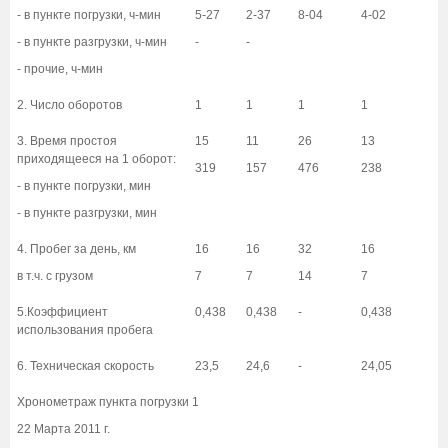
- в пункте погрузки, ч-мин
5-27
2-37
8-04
4-02
- в пункте разгрузки, ч-мин
-
-
- прочие, ч-мин
2. Число оборотов
1
1
1
1
3. Время простоя
15
11
26
13
приходящееся на 1 оборот:
319
157
476
238
- в пункте погрузки, мин
- в пункте разгрузки, мин
4. Пробег за день, км
16
16
32
16
в т.ч. с грузом
7
7
14
7
5.Коэффициент
0,438
0,438
-
0,438
использования пробега
6. Техническая скорость
23,5
24,6
-
24,05
Хронометраж пункта погрузки 1
22 Марта 2011 г.