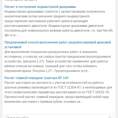
Расчет и построение индикаторной диаграммы
Индикаторная диаграмма строится с целью проверки полученного
аналитическим путем значения среднего индикаторного
представления протекания рабочего цикла в цилиндре
рассчитываемого двигателя. Индикаторная диаграмма двигателя
построена для номинального режима работы двигателя, т.е. при Ne=85
кВт и n= ...
Предлагаемый способ выполнения работ разрабатываемой крановой
установкой
Для выполнения погрузочно-разгрузочных работ в траншеях,
котлованах, у откосов, на слабых грунтах предлагаем грузоподъемное
устройство, (рисунок 1.27). Такое устройство применяют для работы
вблизи откосов котлована, траншей для того чтобы избежать
обрушения крана. Рисунок 1.27 - Грузоподъемное устр ...
Расчет главной передачи трактора ВТ-100
Расчет шестерен на прочность с учетом особенностей их работы
(разные режимы) производится по ГОСТ 21354-87, а необходимые для
этого геометрические параметры рассчитываются по ГОСТ 16532-70.
Прочностной расчет главной передачи, представляющий собой пару
конических шестерен с прямым зубом, основан на ...