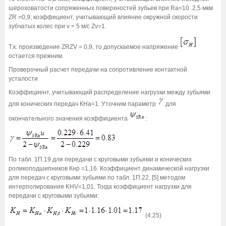
шероховатости сопряженных поверхностей зубьев при Ra=10 .2,5 мкм
ZR =0,9; коэффициент, учитывающий влияние окружной скорости
зубчатых колес при v < 5 м/с Zv=1.
Т.к. произведение ZRZV = 0,9, то допускаемое напряжение
остается прежним.
Проверочный расчет передачи на сопротивление контактной
усталости
Коэффициент, учитывающий распределение нагрузки между зубьями
для конических передач КНа=1. Уточним параметр
для
окончательного значения коэффициента
:
По табл. 1П.19 для передачи с круговыми зубьями и конических
роликоподшипников Кнр =1,16. Коэффициент динамической нагрузки
для передач с круговыми зубьями по табл. 1П.22, [5] методом
интерполирования KHV=1,01. Тогда коэффициент нагрузки для
передачи с круговыми зубьями:
(4.25)