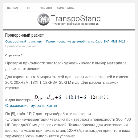
ГЛАВНАЯ
НОВОЕ
ПОПУЛЯРНОЕ
КАРТА САЙТА
Проверочный расчет
Современный транспорт
»
Проектирование автомобиля на базе ЗИЛ ММЗ 4413
»
Проверочный расчет
Страница 1
Проверка пригодности заготовок зубчатых колес и выбор материала
для их изготовления
Для варианта т.о. V марки сталей одинаковы для шестерней и колеса:
20Х, 20ХН2М, 18ХГТ, 12ХНЗА, 25ХГМ и др. Для рассчитываемой
ступени:
а)для шестерни
.
Страхование грузов из Китая
По [5], табл. 1П.7 для термообработки шестерни
-улучшение+цементация+закалка при твердости поверхности 300 .400
НВ Dпред=200 мм для всех сталей. Таким образом, для изготовления
шестерни можно принимать сталь 12ХНЗА, так как для принятого вида
термообработки выполняется условие: