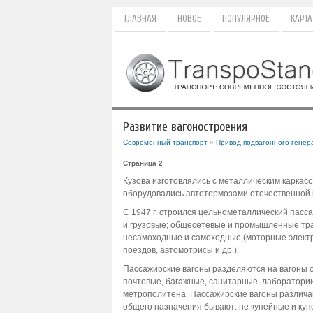
ГЛАВНАЯ
НОВОЕ
ПОПУЛЯРНОЕ
КАРТА
Развитие вагоностроения
Современный транспорт
»
Привод подвагонного генер
Страница 2
Кузова изготовлялись с металлическим каркасо
оборудовались автотормозами отечественной 
С 1947 г. строился цельнометаллический пасс
и грузовые; общесетевые и промышленные тра
несамоходные и самоходные (моторные элект
поездов, автомотрисы и др.).
Пассажирские вагоны разделяются на вагоны о
почтовые, багажные, санитарные, лаборатории,
метрополитена. Пассажирские вагоны различа
общего назначения бывают: не купейные и купе