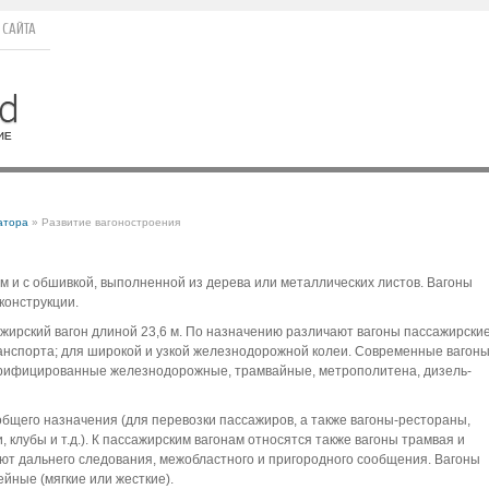
 САЙТА
атора
» Развитие вагоностроения
м и с обшивкой, выполненной из дерева или металлических листов. Вагоны
конструкции.
ажирский вагон длиной 23,6 м. По назначению различают вагоны пассажирски
нспорта; для широкой и узкой железнодорожной колеи. Современные вагон
рифицированные железнодорожные, трамвайные, метрополитена, дизель-
бщего назначения (для перевозки пассажиров, а также вагоны-рестораны,
 клубы и т.д.). К пассажирским вагонам относятся также вагоны трамвая и
ют дальнего следования, межобластного и пригородного сообщения. Вагоны
йные (мягкие или жесткие).