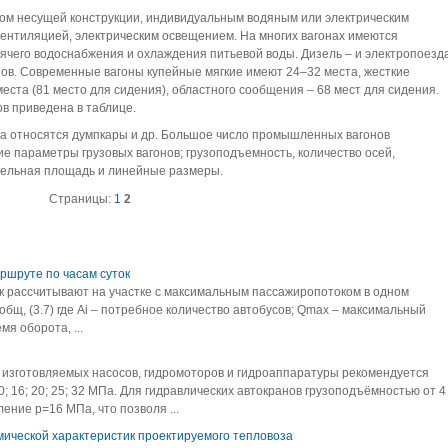
вом несущей конструкции, индивидуальным водяным или электрическим
ентиляцией, электрическим освещением. На многих вагонах имеются
рячего водоснабжения и охлаждения питьевой воды. Дизель – и электропоезд
ов. Современные вагоны купейные мягкие имеют 24–32 места, жесткие
места (81 место для сидения), областного сообщения – 68 мест для сидения.
ов приведена в таблице.
а относятся думпкары и др. Большое число промышленных вагонов
е параметры грузовых вагонов; грузоподъемность, количество осей,
дельная площадь и линейные размеры.
Страницы:
1
2
ршруте по часам суток
ок рассчитывают на участке с максимальным пассажиропотоком в одном
общ, (3.7) где Аi – потребное количество автобусов; Qmax – максимальный
я оборота, ...
 изготовляемых насосов, гидромоторов и гидроаппаратуры рекомендуется
 16; 20; 25; 32 МПа. Для гидравлических автокранов грузоподъёмностью от 4
ение р=16 МПа, что позволя ...
мической характеристик проектируемого тепловоза