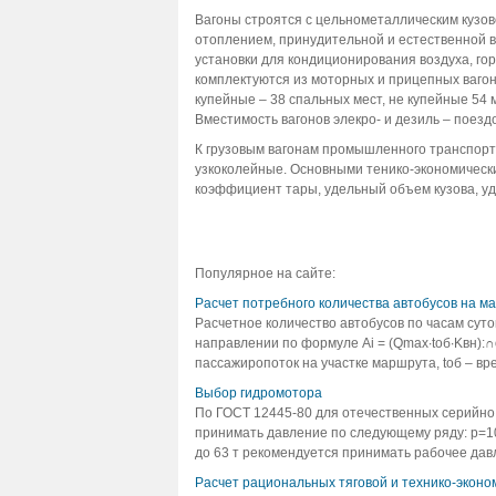
Вагоны строятся с цельнометаллическим кузо
отоплением, принудительной и естественной в
установки для кондиционирования воздуха, го
комплектуются из моторных и прицепных вагон
купейные – 38 спальных мест, не купейные 54 
Вместимость вагонов элекро- и дезиль – поезд
К грузовым вагонам промышленного транспорт
узкоколейные. Основными тенико-экономически
коэффициент тары, удельный объем кузова, у
Популярное на сайте:
Расчет потребного количества автобусов на ма
Расчетное количество автобусов по часам сут
направлении по формуле Аi = (Qmax·tоб∙Kвн):∩
пассажиропоток на участке маршрута, tоб – врем
Выбор гидромотора
По ГОСТ 12445-80 для отечественных серийно
принимать давление по следующему ряду: р=10;
до 63 т рекомендуется принимать рабочее давл
Расчет рациональных тяговой и технико-эконо