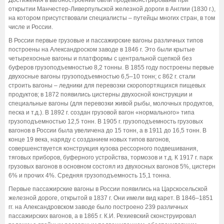
открытии Манчестер-Ливерпульской железной дороги в Англии (1830 г.),
на котором присутствовали специалисты – путейцы многих стран, в том
числе и России.
В России первые грузовые и пассажирские вагоны различных типов
построены на Александроском заводе в 1846 г. Это были крытые
четырехосные вагоны и платформы с центральной сцепкой без
буферов грузоподъемностью 8,2 тонны. В 1855 году построены первые
двухосные вагоны грузоподъемностью 6,5–10 тонн; с 862 г. стали
строить вагоны – ледники для перевозки скоропортящихся пищевых
продуктов; в 1872 появились цистерны двухосной конструкции и
специальные вагоны (для перевозки живой рыбы, молочных продуктов,
песка и т.д.). В 1892 г. создан грузовой вагон «нормального» типа
грузоподъемностью 12,5 тонн. В 1905 г. грузоподъемность грузовых
вагонов в России была увеличена до 15 тонн, а в 1911 до 16,5 тонн. В
конце 19 века, наряду с созданием новых типов вагонов,
совершенствуется конструкция кузова рессорного подвешивания,
тяговых приборов, буферного устройства, тормозов и т.д. К 1917 г. парк
грузовых вагонов в основном состоял из двухосных вагонов 5%, цистерн
6% и прочих 4%. Средняя грузоподъемность 15,1 тонна.
Первые пассажирские вагоны в России появились на Царскосельской
железной дороге, открытой в 1837 г. Они имели вид карет. В 1846–1851
гг. на Александровском заводе было построено 239 различных
пассажирских вагонов, а в 1865 г. К.И. Рехиевский сконструировал