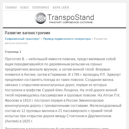
ГЛАВНАЯ
НОВОЕ
ПОПУЛЯРНОЕ
КАРТА САЙТА
Развитие вагоностроения
Современный транспорт
»
Привод подвагонного генератора
» Развитие
вагоностроения
Страница 1
Прототип В. – небольшой емкости повозка, представлявшая собой
ящик передвигавшийся по деревянным рельсам на горных
предприятиях вначале вручную, а затем конной тягой. Впервые
появился в Англии, затем в Германии. В 1786 г. ирландец Р.Л. Эджуорт
предложил составлять поезда из таких повозок. Создание вагона
связано с открытием конночугунных дорог, первая из которых
построена в графстве Суррей близ Лондона. На этой дороге конной
тягой перемещались пассажирские и грузовые повозки. На Алтае П.К.
Фролово в 1810 г. построил первую в России Змеиногорскую
конночугунную дорогу с трехвагонными составами. Железнодорожный
состав из 12 грузовых вагонов и 21 пассажирского с правой тягой
испытан при открытии дороги между Стоктоном и Дарлинггоном
(Англия) в 1825 г.
Достижения в вагоностроении были продемонстрированы при