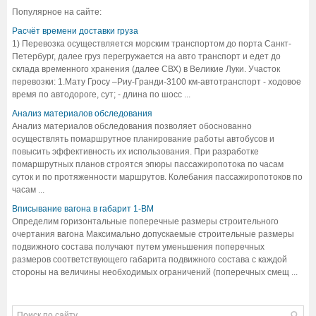
Популярное на сайте:
Расчёт времени доставки груза
1) Перевозка осуществляется морским транспортом до порта Санкт-
Петербург, далее груз перегружается на авто транспорт и едет до
склада временного хранения (далее СВХ) в Великие Луки. Участок
перевозки: 1.Мату Гросу –Риу-Гранди-3100 км-автотранспорт - ходовое
время по автодороге, сут; - длина по шосс ...
Анализ материалов обследования
Анализ материалов обследования позволяет обоснованно
осуществлять помаршрутное планирование работы автобусов и
повысить эффективность их использования. При разработке
помаршрутных планов строятся эпюры пассажиропотока по часам
суток и по протяженности маршрутов. Колебания пассажиропотоков по
часам ...
Вписывание вагона в габарит 1-ВМ
Определим горизонтальные поперечные размеры строительного
очертания вагона Максимально допускаемые строительные размеры
подвижного состава получают путем уменьшения поперечных
размеров соответствующего габарита подвижного состава с каждой
стороны на величины необходимых ограничений (поперечных смещ ...