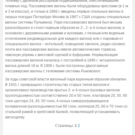
тележку с двойным рессорным подвешиванием, обеспечивавшим
плавных ход. Пассажирские вагоны были оборудованы креслами (в 1-м
и 2-м классах), и только в 1866 г. введены первые спальные вагоны в
скорых поездах Петербург-Москва (в 1867 с США созданы специальные
вагоны системы Пульмана). Парк пассажирских вагонов был весьма
разнообразен и стоял главным образом из 2-, 2- и 4-осных вагонов, в
основном с деревянными рамами и кузовами, с печным или водяным
отоплением (индивидуальная для каждого вагона) или с паровым от
специального вагона – котельной; освещение свечное, редко газовое;
почти все пассажирские вагоны имели автоматические тормоза,
сквозную упряжь с винтовой сцепкой и буферами. Нормализация
пассажирских вагонов началась с постройкой в 1896 г. четырехосного
вагона длиной 18 м. В 1906 г. были построены двухэтажные
пассажирские вагоны с тележками системы Рыковского.
За годы советской власти вагонный парк коренным образом обновлен.
В 1931 г. прекращено строительство старых типов вагонов и
организовано производство крытых 2- и 4-осных грузовых вагонов
грузоподъемностью соответственно 20 и 50 тонн, платформ 20, 50, 60
тонн цистерн 24, 45, 50 тонн; 4-осных саморазгружающихся
полувагонов грузоподъемностью 60 тонн; хопперов 25, 60 и 70 тонн со
стальной рамой и хребтовой балкой, позволяющей устанавливать
автосцепку.
Страницы:
1
2