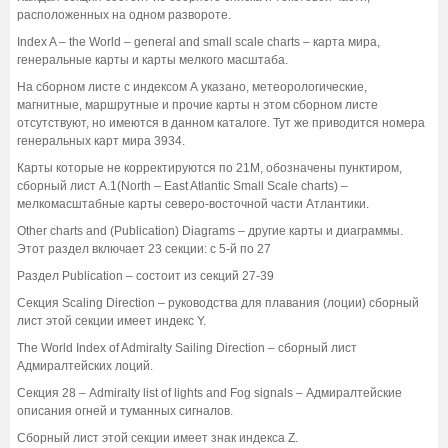
расположенных на одном развороте.
Index A – the World – general and small scale charts – карта мира,
генеральные карты и карты мелкого масштаба.
На сборном листе с индексом А указано, метеорологические,
магнитные, маршрутные и прочие карты н этом сборном листе
отсутствуют, но имеются в данном каталоге. Тут же приводится номера
генеральных карт мира 3934.
Карты которые не корректируются по 21М, обозначены пунктиром,
сборный лист А.1(North – East Atlantic Small Scale charts) –
мелкомасштабные карты северо-восточной части Атлантики.
Other charts and (Publication) Diagrams – другие карты и диаграммы.
Этот раздел включает 23 секции: с 5-й по 27
Раздел Publication – состоит из секций 27-39
Секция Scaling Direction – руководства для плавания (лоции) сборный
лист этой секции имеет индекс Y.
The World Index of Admiralty Sailing Direction – сборный лист
Адмиралтейских лоций.
Секция 28 – Admiralty list of lights and Fog signals – Адмиралтейские
описания огней и туманных сигналов.
Сборный лист этой секции имеет знак индекса Z.