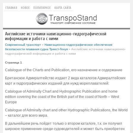
ГЛАВНАЯ
НОВОЕ
ПОПУЛЯРНОЕ
КАРТА САЙТА
Английские источники навигационно-гидрографической
информации и работа с ними
Современный транспорт
»
Навигационно-гидрографическое обеспечение
безопасности плавания судна Триест-Генуя
» Английские источники навигационно-
гидрографической информации и работа с ними
Страница 1
Catalogue of the Charts and Publication, его назначение и содержание
Британское Адмиралтейство издает 2 вида каталогов Адмиралтейских
карт и гидрографических изданий для нужд мореплавателей:
Catalogue of Admiralty Chart and Hydrographic Publication and home
edition covering the coast of the British part of the coast of North – West
Europe
Catalogue of Admiralty chart and other Hydrographic Publications, the World
– каталог для всего мира.
В дальнейшем речь пойдет только о втором каталоге, т.к. он получил
широкое применение среди судоводителей и может быть приобретен