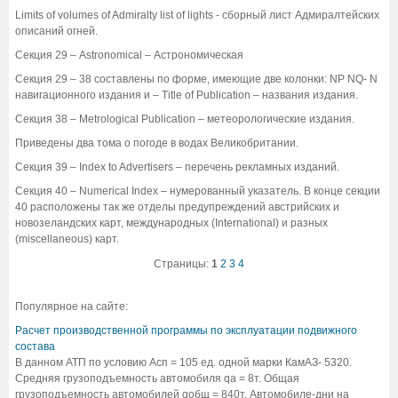
Limits of volumes of Admiralty list of lights - сборный лист Адмиралтейских
описаний огней.
Секция 29 – Astronomical – Астрономическая
Секция 29 – 38 составлены по форме, имеющие две колонки: NP NQ- N
навигационного издания и – Title of Publication – названия издания.
Секция 38 – Metrological Publication – метеорологические издания.
Приведены два тома о погоде в водах Великобритании.
Секция 39 – Index to Advertisers – перечень рекламных изданий.
Секция 40 – Numerical Index – нумерованный указатель. В конце секции
40 расположены так же отделы предупреждений австрийских и
новозеландских карт, международных (International) и разных
(miscellaneous) карт.
Страницы:
1
2
3
4
Популярное на сайте:
Расчет производственной программы по эксплуатации подвижного
состава
В данном АТП по условию Асп = 105 ед. одной марки КамАЗ- 5320.
Средняя грузоподъемность автомобиля qa = 8т. Общая
грузоподъемность автомобилей qобщ = 840т. Автомобиле-дни на