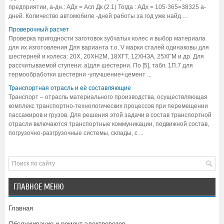
предприятии, а-дн.: АДх = Асп Дк (2.1) Тогда : АДх = 105·365=38325 а-
дней. Количество автомобиле -дней работы за год уже найд ...
Проверочный расчет
Проверка пригодности заготовок зубчатых колес и выбор материала
для их изготовления Для варианта т.о. V марки сталей одинаковы для
шестерней и колеса: 20Х, 20ХН2М, 18ХГТ, 12ХНЗА, 25ХГМ и др. Для
рассчитываемой ступени: а)для шестерни. По [5], табл. 1П.7 для
термообработки шестерни -улучшение+цемент ...
Транспортная отрасль и её составляющие
Транспорт – отрасль материального производства, осуществляющая
комплекс транспортно-технологических процессов при перемещении
пассажиров и грузов. Для решения этой задачи в состав транспортной
отрасли включаются транспортные коммуникации, подвижной состав,
погрузочно-разгрузочные системы, склады, с ...
ГЛАВНОЕ МЕНЮ
Главная
Обслуживание и ремонт электровозов