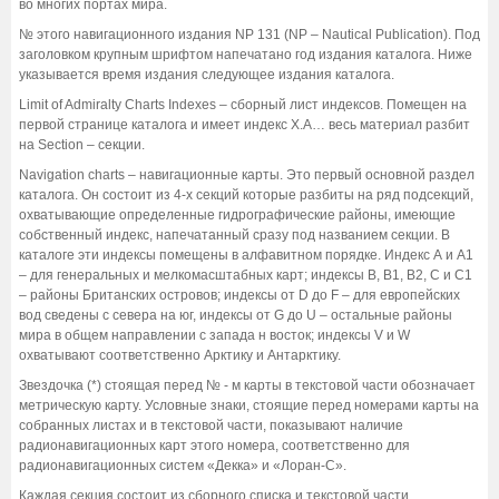
во многих портах мира.
№ этого навигационного издания NP 131 (NP – Nautical Publication). Под
заголовком крупным шрифтом напечатано год издания каталога. Ниже
указывается время издания следующее издания каталога.
Limit of Admiralty Charts Indexes – сборный лист индексов. Помещен на
первой странице каталога и имеет индекс Х.А… весь материал разбит
на Section – секции.
Navigation charts – навигационные карты. Это первый основной раздел
каталога. Он состоит из 4-х секций которые разбиты на ряд подсекций,
охватывающие определенные гидрографические районы, имеющие
собственный индекс, напечатанный сразу под названием секции. В
каталоге эти индексы помещены в алфавитном порядке. Индекс А и А1
– для генеральных и мелкомасштабных карт; индексы В, В1, В2, С и С1
– районы Британских островов; индексы от D до F – для европейских
вод сведены с севера на юг, индексы от G до U – остальные районы
мира в общем направлении с запада н восток; индексы V и W
охватывают соответственно Арктику и Антарктику.
Звездочка (*) стоящая перед № - м карты в текстовой части обозначает
метрическую карту. Условные знаки, стоящие перед номерами карты на
собранных листах и в текстовой части, показывают наличие
радионавигационных карт этого номера, соответственно для
радионавигационных систем «Декка» и «Лоран-С».
Каждая секция состоит из сборного списка и текстовой части,