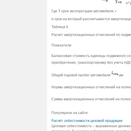
n*
Где Т-срок эксплуатации автомобиля, г
n-срок на который рассчитывается амортизация
Таблица 6
Расчет амортизационных отчислений по подви
Показатели
Балансовая стоимость единицы подвижного сос
приобретение, транспортировку без учета НДС
Общий годовой пробег автомобиля
,км
Нормы амортизационных отчислений на полн
Сумма амортизационных отчислений на полно
Популярное на сайте:
Расчёт себестоимости цеховой продукции
Цеховая себестоимость – выраженные денежны