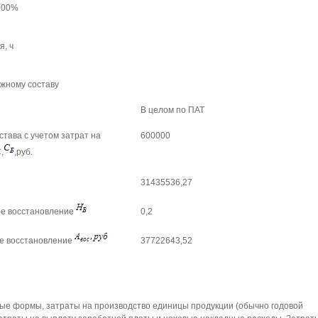
100%
, ч
жному составу
В целом по ПАТ
тава с учетом затрат на
600000
,
,руб.
31435536,27
ое восстановление
0,2
е восстановление
37722643,52
е формы, затраты на производство единицы продукции (обычно годовой