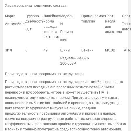
Характеристика подвижного состава
Марка
Грузопо-
Линейная
Модель
Применяемое
Сорт
Сорт
дъемность
норма
топливо
масла
Автомобиля
И
Тран
расхода
для
Q, т
ного
топлива
Размер
двигателя
на 100 км
шин
ЗИЛ
6
49
Шины
Бензин
М/10В
ТАП-
Радиальные
А-76
260-508Р
Производственная программа по эксплуатации
Производственная программа по эксплуатации автомобильного парка
рассчитывается исходя из его провозных возможностей- объема
перевозок и грузооборота, которые может осуществить ПАТ в
планируемом году имеющимся парком. При этом следует учитывать
пополнение и выбытие автомобилей и прицепов, а также следующие
показатели: коэффициент выпуска на линию, средняя
продолжительность пребывания автомобиля и прицепа в наряде,
время на погрузочно-разгрузочные работы, техническая скорость,
коэффициенты использования пробега и грузоподъемности, выработка
в тоннах и тонно-километрах на среднесписочную тонну автомобиля.