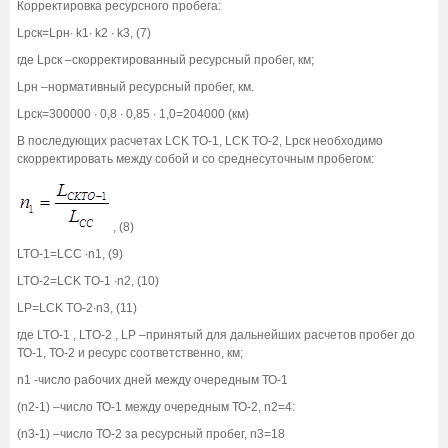
Корректировка ресурсного пробега:
Lрск=Lрн∙ k1∙ k2 ∙ k3, (7)
где Lрск –скорректированный ресурсный пробег, км;
Lрн –нормативный ресурсный пробег, км.
Lрск=300000 ∙ 0,8 ∙ 0,85 ∙ 1,0=204000 (км)
В последующих расчетах LCK TO-1, LCK TO-2, Lрск необходимо
скорректировать между собой и со среднесуточным пробегом:
, (8)
LTO-1=LCC ∙n1, (9)
LTO-2=LCK TO-1 ∙n2, (10)
LP=LCK TO-2∙n3, (11)
где LTO-1 , LTO-2 , LP –принятый для дальнейших расчетов пробег до
ТО-1, ТО-2 и ресурс соответственно, км;
n1 -число рабочих дней между очередным ТО-1
(n2-1) –число ТО-1 между очередным ТО-2, n2=4:
(n3-1) –число ТО-2 за ресурсный пробег, n3=18