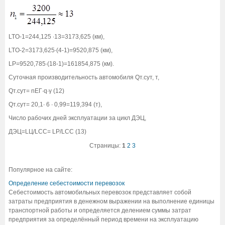
LTO-1=244,125 ∙13=3173,625 (км),
LTO-2=3173,625∙(4-1)=9520,875 (км),
LP=9520,785∙(18-1)=161854,875 (км).
Суточная производительность автомобиля Qт.сут, т,
Qт.сут= nЕГ∙q∙γ (12)
Qт.сут= 20,1∙ 6 ∙ 0,99=119,394 (т),
Число рабочих дней эксплуатации за цикл ДЭЦ,
ДЭЦ=LЦ/LCC= LP/LCC (13)
Страницы:
1
2
3
Популярное на сайте:
Определение себестоимости перевозок
Себестоимость автомобильных перевозок представляет собой
затраты предприятия в денежном выражении на выполнение единицы
транспортной работы и определяется делением суммы затрат
предприятия за определённый период времени на эксплуатацию