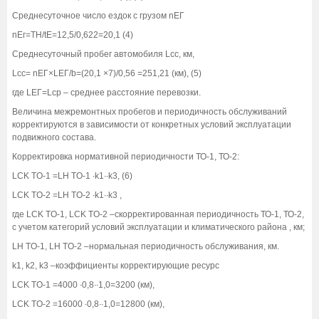
Среднесуточное число ездок с грузом nЕГ
nЕг=TH/tE=12,5/0,622=20,1 (4)
Среднесуточный пробег автомобиля Lcc, км,
Lcc= nЕГ×LЕГ/b=(20,1 ×7)/0,56 =251,21 (км), (5)
где LЕГ=Lср – среднее расстояние перевозки.
Величина межремонтных пробегов и периодичность обслуживаний
корректируются в зависимости от конкретных условий эксплуатации
подвижного состава.
Корректировка нормативной периодичности ТО-1, ТО-2:
LCK TO-1 =LH TO-1 ∙k1∙∙k3, (6)
LCK TO-2 =LH TO-2 ∙k1∙∙k3 ,
где LCK TO-1, LCK TO-2 –скорректированная периодичность ТО-1, ТО-2,
с учетом категорий условий эксплуатации и климатического района , км;
LH TO-1, LH TO-2 –нормальная периодичность обслуживания, км.
k1, k2, k3 –коэффициенты корректирующие ресурс
LCK TO-1 =4000 ∙0,8∙∙1,0=3200 (км),
LCK TO-2 =16000 ∙0,8∙∙1,0=12800 (км),