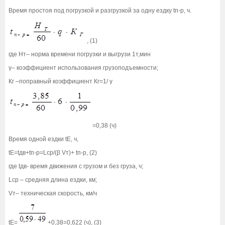
Время простоя под погрузкой и разгрузкой за одну ездку tп-р, ч.
, (1)
где Нт– норма времени погрузки и выгрузи 1т,мин
γ– коэффициент использования грузоподъемности;
Кг –поправный коэффициент Кг=1/ γ
=0,38 (ч)
Время одной ездки tЕ, ч,
tЕ=tдв+tп-р=Lср/(β Vт)+ tп-р, (2)
где tдв- время движения с грузом и без груза, ч;
Lср – средняя длина ездки, км;
Vт– техническая скорость, км/ч
tЕ=
+0,38=0,622 (ч), (3)