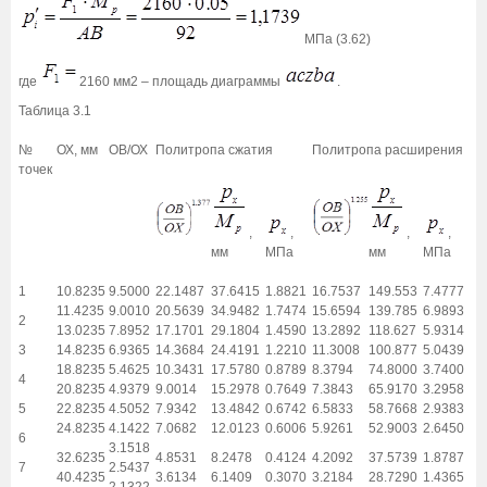
МПа (3.62)
где
2160 мм2 – площадь диаграммы
.
Таблица 3.1
№
ОХ, мм
ОВ/ОХ
Политропа сжатия
Политропа расширения
точек
,
,
,
,
мм
МПа
мм
МПа
1
10.8235
9.5000
22.1487
37.6415
1.8821
16.7537
149.553
7.4777
11.4235
9.0010
20.5639
34.9482
1.7474
15.6594
139.785
6.9893
2
13.0235
7.8952
17.1701
29.1804
1.4590
13.2892
118.627
5.9314
3
14.8235
6.9365
14.3684
24.4191
1.2210
11.3008
100.877
5.0439
18.8235
5.4625
10.3431
17.5780
0.8789
8.3794
74.8000
3.7400
4
20.8235
4.9379
9.0014
15.2978
0.7649
7.3843
65.9170
3.2958
5
22.8235
4.5052
7.9342
13.4842
0.6742
6.5833
58.7668
2.9383
24.8235
4.1422
7.0682
12.0123
0.6006
5.9261
52.9003
2.6450
6
3.1518
32.6235
4.8531
8.2478
0.4124
4.2092
37.5739
1.8787
7
2.5437
40.4235
3.6134
6.1409
0.3070
3.2184
28.7290
1.4365
2.1322