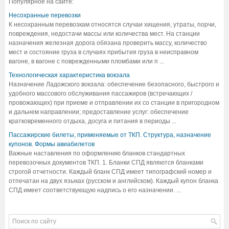
Популярное на сайте:
Несохранные перевозки
К несохранным перевозкам относятся случаи хищения, утраты, порчи,
повреждения, недостачи массы или количества мест. На станции
назначения железная дорога обязана проверить массу, количество
мест и состояние груза в случаях прибытия груза в неисправном
вагоне, в вагоне с поврежденными пломбами или п ...
Технологическая характеристика вокзала
Назначение Ладожского вокзала: обеспечение безопасного, быстрого и
удобного массового обслуживания пассажиров (встречающих /
провожающих) при приеме и отправлении их со станции в пригородном
и дальнем направлении; предоставление услуг: обеспечение
кратковременного отдыха, досуга и питания в периоды ...
Пассажирские билеты, применяемые от ТКП. Структура, назначение
купонов. Формы авиабилетов
Важные наставления по оформлению бланков стандартных
перевозочных документов ТКП. 1. Бланки СПД являются бланками
строгой отчетности. Каждый бланк СПД имеет типографский номер и
отпечатан на двух языках (русском и английском). Каждый купон бланка
СПД имеет соответствующую надпись о его назначении. ...