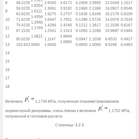
8
48.2235
2.8345
4.8172
0.2409
2.5805
23.0349
1.1517
1.8354
56.0235
2.3061
3.9192
0.1960
2.1388
19.0927
0.9546
9
1.6111
63.8235
1.9275
3.2757
0.1638
1.8168
16.2178
0.8109
1.4356
10
71.6235
1.6447
2.7951
0.1398
1.5726
14.0378
0.7019
1.2946
79.4235
1.4266
2.4245
0.1212
1.3817
12.3336
0.6167
11
1.1789
87.2235
1.2541
2.1313
0.1066
1.2288
10.9687
0.5484
12
1.0821
1.8944
95.0235
1.1147
0.0947
1.1038
9.8533
0.4927
1.6995
13
102.823
0000
1.0000
0.0850
1.0000
8.9266
0.4463
14
15
16
17
18
Величина
1,1739 МПа, полученная планиметрированием
индикаторной диаграммы, очень близка к величине
1,1752 МПа,
полученной в тепловом расчете.
Страницы:
1
2
3