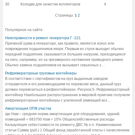
30
Колодки для зачистки коллекторов
4
Страницы:
1
2
Популярное на сайте:
Неисправности и ремонт генератора Г -221
Причиной шума в генераторе, как правило, является износ или
повреждение подшипников якоря. Первым из строя выходит обычно
передний подшипник: сказываются большие нагрузки, приходящиеся
на него, например, из-за чрезмерного натяжения приводного ремня.
Обычно замена подшипников не вызывает серьезных з ...
Рефрижераторные грузовые контейнеры
В соответствии с сертификатом на груз выданным заводом
отправителя и его рекомендациям по перевозке мяса, данный груз
должен перевозиться в рефконтейнерах. Рисунок.5- Рефрижераторный
контейнер Наибольшее распространение в мировой практике получили
рефрижераторные контейнеры с усиленной (имеющей коэ ...
Амортизация ОПФ участка
где Нам – средняя норма амортизации для оборудования, зданий,
помещений = 683700 Нам = 10% Общехозяйственные расходы
Калькуляция себестоимости по ремонту ДВС № п.п. Наименование
статьи Сумма (руб.) 1 Общий фонд заработанной платы с начислением