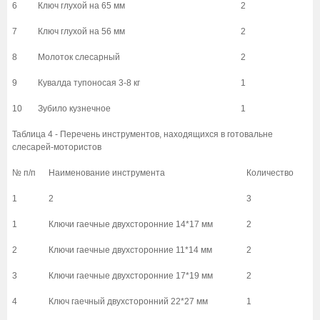
6
Ключ глухой на 65 мм
2
7
Ключ глухой на 56 мм
2
8
Молоток слесарный
2
9
Кувалда тупоносая 3-8 кг
1
10
Зубило кузнечное
1
Таблица 4 - Перечень инструментов, находящихся в готовальне
слесарей-мотористов
№ п/п
Наименование инструмента
Количество
1
2
3
1
Ключи гаечные двухсторонние 14*17 мм
2
2
Ключи гаечные двухсторонние 11*14 мм
2
3
Ключи гаечные двухсторонние 17*19 мм
2
4
Ключ гаечный двухсторонний 22*27 мм
1