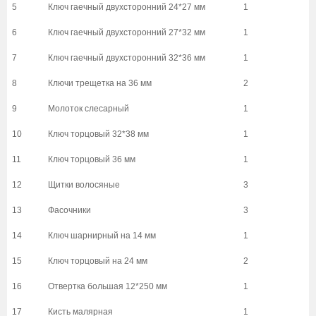
5
Ключ гаечный двухсторонний 24*27 мм
1
6
Ключ гаечный двухсторонний 27*32 мм
1
7
Ключ гаечный двухсторонний 32*36 мм
1
8
Ключи трещетка на 36 мм
2
9
Молоток слесарный
1
10
Ключ торцовый 32*38 мм
1
11
Ключ торцовый 36 мм
1
12
Щитки волосяные
3
13
Фасочники
3
14
Ключ шарнирный на 14 мм
1
15
Ключ торцовый на 24 мм
2
16
Отвертка большая 12*250 мм
1
17
Кисть малярная
1