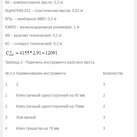
КК – компрессорное масло- 0,2 кг
КЦИАТИМ-201 – пластическая масла- 0,01 кг
КПр. – приборное МВП- 0,2 кг
КЖРО – железнодорожная роликовая- 1 кг
КВ – вазелин технический- 0,1 кг
КС – солидол технический- 0,2 кг
Таблица 3 - Перечень инструмента рабочего места
№ п.п
Наименование инструмента
Количество
1
2
3
1
Ключ гаечный односторонний на 95 мм
2
2
Ключ гаечный односторонний на 70мм
2
3
Лом малый
3
4
Ключ трещетка на 70 мм
3