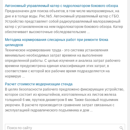
Автономный управляемый катер с гидролокатором бокового обзора
Предназначен для поиска объектов, в том числе малоразмерных, на
дне и в толще воды. Рис.№5. Автономный управляемый катер с ГБО.
Устройство представляет собой радиоуправляемый малоразмерный
катер с установленном на нем гидролокатором бокового обзора. Катер
обеспечивает высокоточные обследовательские ...
Методика нормирования слесарных работ при ремонте блока
цилиндров
Техническое нормирование труда - это система установления
минимально необходимых затрат времени на выполнение
определенной работы. С целью изучения и анализа затрат рабочего
времени предусмотрена единая классификация этих затрат, в
соответствии с которой все рабочие время подразделяется на
нормируе ...
Расчет стоимости модернизации стенда
В целях безопасности рабочего предложено фиксирующее устройство,
которое состоит из кронштейнов, изготовленных из листов железа
толщиной 6 мм, прутков диаметром 8 мм. Также базовый подъемник
укорочен. В расчете производится сравнение затрат связанных с
эксплуатацией гидравлического подъемника и дом ...