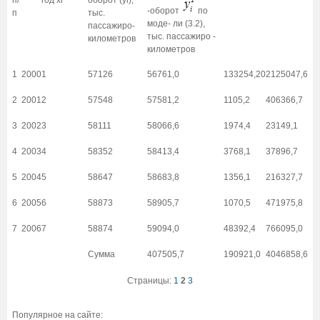
п/
год хi
оборот (yi),
-оборот
по
п
тыс.
моде- ли (3.2),
пассажиро-
тыс. пассажиро -
километров
километров
1
2000
1
57126
56761,0
133254,20
2125047,6
2
2001
2
57548
57581,2
1105,2
406366,7
3
2002
3
58111
58066,6
1974,4
23149,1
4
2003
4
58352
58413,4
3768,1
37896,7
5
2004
5
58647
58683,8
1356,1
216327,7
6
2005
6
58873
58905,7
1070,5
471975,8
7
2006
7
58874
59094,0
48392,4
766095,0
Cумма
407505,7
190921,0
4046858,6
Страницы:
1
2
3
Популярное на сайте: