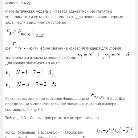
модели (d = 2).
Математическая модель считается адекватной результатам
эксперимента и ее можно использовать для решения инженерных
задач, если выполняется условие:
(3.12)
где
- критическое значение критерия Фишера для уровня
значимости α и числа степеней свободы
и
,
Для уровня значимости α =0,05:
;
Критическое значение критерия Фишера равно
=4,950. Для
определения экспериментального значения критерия Фишера
составим таблицу 3.3.
Таблица 3.3 – Данные для расчета критерия Фишера
№
Год
Условный
Пассажиро-
Пассажиро