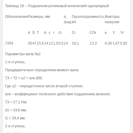
Таблица 18 – Подшипник роликовый конический однорядный
Обозначение
Размеры, мм
α,
Грузоподъемность,
Факторы
град
кН
нагрузки
d
D
Т
b
c
r
r1
Сr
СOr
e
Y
Yr
7204
20
47
15,5
14
12
1,5
0,5
14
19,1
13,3
0,36
1,67
0,92
Параметры вала №2
1-я ступень:
Предварительно определяем момент вала:
Т3 = Т2 × u2 × ηпк (89)
Где u2 – передаточное число второй ступени;
ηпк – коэффициент полезного действия подшипника качения;
Т3 = 27,1 Нм;
d1 = 19,6 мм;
l1 = 29,4 мм.
2-я ступень: