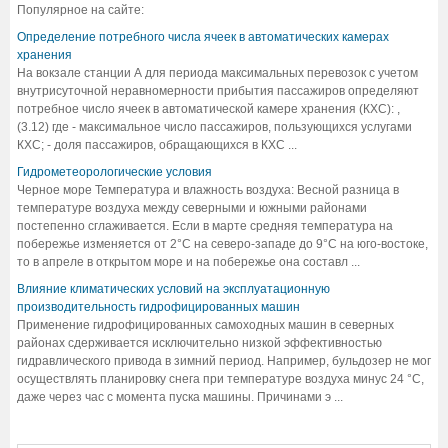
Популярное на сайте:
Определение потребного числа ячеек в автоматических камерах
хранения
На вокзале станции А для периода максимальных перевозок с учетом
внутрисуточной неравномерности прибытия пассажиров определяют
потребное число ячеек в автоматической камере хранения (КХС): ,
(3.12) где - максимальное число пассажиров, пользующихся услугами
КХС; - доля пассажиров, обращающихся в КХС ...
Гидрометеорологические условия
Черное море Температура и влажность воздуха: Весной разница в
температуре воздуха между северными и южными районами
постепенно сглаживается. Если в марте средняя температура на
побережье изменяется от 2°С на северо-западе до 9°С на юго-востоке,
то в апреле в открытом море и на побережье она составл ...
Влияние климатических условий на эксплуатационную
производительность гидрофицированных машин
Применение гидрофицированных самоходных машин в северных
районах сдерживается исключительно низкой эффективностью
гидравлического привода в зимний период. Например, бульдозер не мог
осуществлять планировку снега при температуре воздуха минус 24 °С,
даже через час с момента пуска машины. Причинами э ...