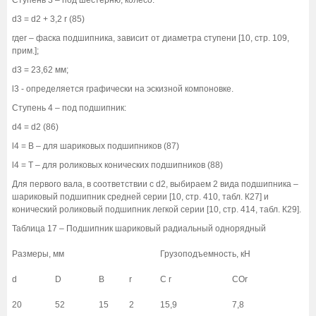
d3 = d2 + 3,2 r (85)
гдеr – фаска подшипника, зависит от диаметра ступени [10, стр. 109,
прим.];
d3 = 23,62 мм;
l3 - определяется графически на эскизной компоновке.
Ступень 4 – под подшипник:
d4 = d2 (86)
l4 = В – для шариковых подшипников (87)
l4 = Т – для роликовых конических подшипников (88)
Для первого вала, в соответствии с d2, выбираем 2 вида подшипника –
шариковый подшипник средней серии [10, стр. 410, табл. К27] и
конический роликовый подшипник легкой серии [10, стр. 414, табл. К29].
Таблица 17 – Подшипник шариковый радиальный однорядный
Размеры, мм
Грузоподъемность, кН
d
D
В
r
С r
СОr
20
52
15
2
15,9
7,8