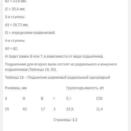
d2 = 23,6 мм;
l2 = 35,4 мм;
3-я ступень:
d3 = 28,72 мм;
l3 = определяем графический.
4-я ступень:
d4 = d2;
l4 будет равен В или Т, в зависимости от вида подшипника.
Подшипники для второго вала состоят из радиального и конусного
подшипников (Таблицы 19, 20).
Таблица 19 – Подшипник шариковый радиальный однорядный
Размеры, мм
Грузоподъемность, кН
d
D
В
r
С r
СОr
25
62
17
2
22,5
11,4
Страницы:
1
2