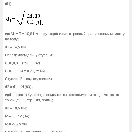
(81)
где Мк = Т = 10,8 Нм – крутящий момент, равный вращающему моменту
на валу;
d1 = 14,5 мм.
Определяем длину ступени:
l1 = (0,8…1,5) d1 (82)
l1 = 1,1* 14,5 = 21,75 мм.
Ступень 2 – под подшипник:
d2 = d1 + 2t (83)
гдеt – высота буртика, определяется в зависимости от диаметра по
таблице [10, стр. 109, прим.];
d2 = 18,5 мм;
l2 = 1,5 d2 (84)
l2 = 27,75 мм.
Ступень 3 – под шестерню, колесо: