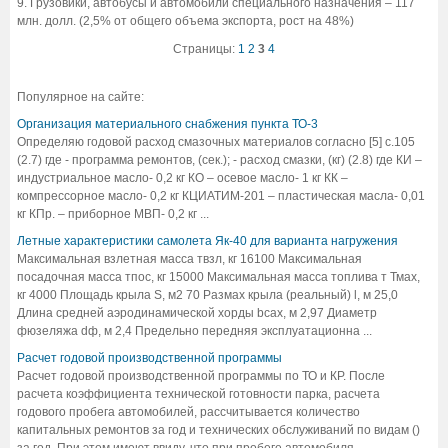
9. Грузовики, автобусы и автомобили специального назначения – 117
млн. долл. (2,5% от общего объема экспорта, рост на 48%)
Страницы:
1
2
3
4
Популярное на сайте:
Организация материального снабжения пункта ТО-3
Определяю годовой расход смазочных материалов согласно [5] с.105
(2.7) где - программа ремонтов, (сек.); - расход смазки, (кг) (2.8) где КИ –
индустриальное масло- 0,2 кг КО – осевое масло- 1 кг КК –
компрессорное масло- 0,2 кг КЦИАТИМ-201 – пластическая масла- 0,01
кг КПр. – приборное МВП- 0,2 кг ...
Летные характеристики самолета Як-40 для варианта нагружения
Максимальная взлетная масса твзл, кг 16100 Максимальная
посадочная масса тпос, кг 15000 Максимальная масса топлива т Тмах,
кг 4000 Площадь крыла S, м2 70 Размах крыла (реальный) l, м 25,0
Длина средней аэродинамической хорды bсах, м 2,97 Диаметр
фюзеляжа dф, м 2,4 Предельно передняя эксплуатационна ...
Расчет годовой производственной программы
Расчет годовой производственной программы по ТО и КР. После
расчета коэффициента технической готовности парка, расчета
годового пробега автомобилей, рассчитывается количество
капитальных ремонтов за год и технических обслуживаний по видам ()
за год. При этом имеют ввиду, что при пробеге автомобиля ...