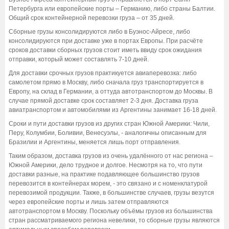
Петербурга или европейские порты – Германию, либо страны Балтии.
Общий срок контейнерной перевозки груза – от 35 дней.
Сборные грузы консолидируются либо в Буэнос-Айресе, либо
консолидируются при доставке уже в портах Европы. При расчёте
сроков доставки сборных грузов стоит иметь ввиду срок ожидания
отправки, который может составлять 7-10 дней.
Для доставки срочных грузов практикуется авиаперевозка: либо
самолетом прямо в Москву, либо сначала груз транспортируется в
Европу, на склад в Германии, а оттуда автотранспортом до Москвы. В
случае прямой доставке срок составляет 2-3 дня. Доставка груза
авиатранспортом и автомобилями из Аргентины занимает 16-18 дней.
Сроки и пути доставки грузов из других стран Южной Америки: Чили,
Перу, Колумбии, Боливии, Венесуэлы, - аналогичны описанным для
Бразилии и Аргентины, меняется лишь порт отправления.
Таким образом, доставка грузов из очень удалённого от нас региона –
Южной Америки, дело трудное и долгое. Несмотря на то, что пути
доставки разные, на практике подавляющее большинство грузов
перевозится в контейнерах морем, - это связано и с номенклатурой
перевозимой продукции. Также, в большинстве случаев, грузы везутся
через европейские порты и лишь затем отправляются
автотранспортом в Москву. Поскольку объёмы грузов из большинства
стран рассматриваемого региона невелики, то сборные грузы являются