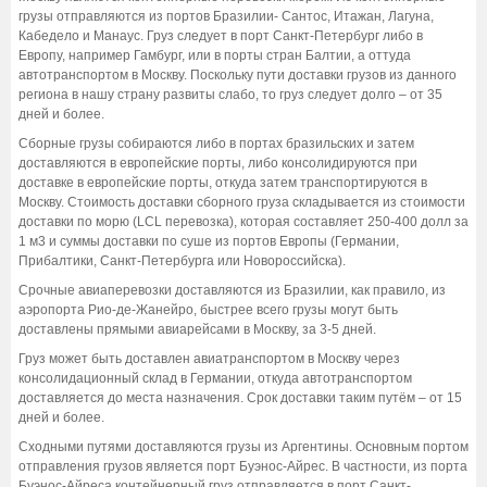
грузы отправляются из портов Бразилии- Сантос, Итажан, Лагуна,
Кабедело и Манаус. Груз следует в порт Санкт-Петербург либо в
Европу, например Гамбург, или в порты стран Балтии, а оттуда
автотранспортом в Москву. Поскольку пути доставки грузов из данного
региона в нашу страну развиты слабо, то груз следует долго – от 35
дней и более.
Сборные грузы собираются либо в портах бразильских и затем
доставляются в европейские порты, либо консолидируются при
доставке в европейские порты, откуда затем транспортируются в
Москву. Стоимость доставки сборного груза складывается из стоимости
доставки по морю (LCL перевозка), которая составляет 250-400 долл за
1 м3 и суммы доставки по суше из портов Европы (Германии,
Прибалтики, Санкт-Петербурга или Новороссийска).
Срочные авиаперевозки доставляются из Бразилии, как правило, из
аэропорта Рио-де-Жанейро, быстрее всего грузы могут быть
доставлены прямыми авиарейсами в Москву, за 3-5 дней.
Груз может быть доставлен авиатранспортом в Москву через
консолидационный склад в Германии, откуда автотранспортом
доставляется до места назначения. Срок доставки таким путём – от 15
дней и более.
Сходными путями доставляются грузы из Аргентины. Основным портом
отправления грузов является порт Буэнос-Айрес. В частности, из порта
Буэнос-Айреса контейнерный груз отправляется в порт Санкт-