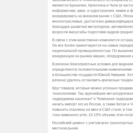
экономического и технического потенциалов 
являются Бразилия, Аргентина и Чили (в частн
информатики, авиа- и судостроения, химии и 
конкурировать на внешнем рынке с США, Япон
многоотраслевые, достаточно диверсифициро
благодаря развитию металлургии, автомобилес
возросли масштабы подготовки кадров средне
В связи с этим качественно изменяется оста
Он все более ориентируется на самые передо
национальной промышленностью. По вышение т
конкуренцию на рынках машин, оборудования и
В регионе благоприятные условия для ведени
определяются положительными изменениями 
в большинстве государств Южной Америки. Хотя
регионе удалось остановить кризисные тенденц
Круг товаров, которые можно успешно продава
технологиями. Так, крупнейшие металлургическ
сидеруржика насионал" и "Компания сидеруржи
начать импорт его из России, а также Китая и
повысить пошлины на ввоз в США стали, в том
тонн каменного угля, 10-15% объема этих потр
Российский цемент с учетом всех транспортны
местном рынке.