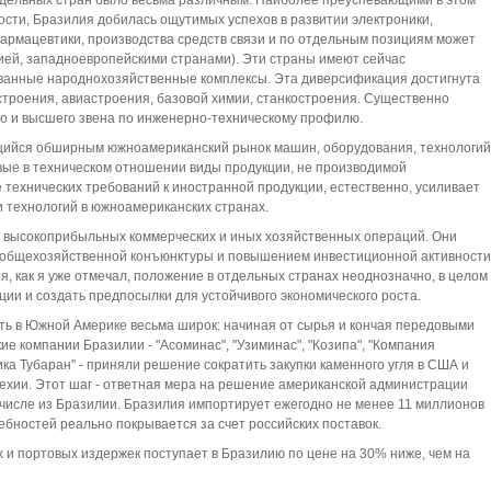
отдельных стран было весьма различным. Наиболее преуспевающими в этом
ости, Бразилия добилась ощутимых успехов в развитии электроники,
фармацевтики, производства средств связи и по отдельным позициям может
ией, западноевропейскими странами). Эти страны имеют сейчас
ванные народнохозяйственные комплексы. Эта диверсификация достигнута
троения, авиастроения, базовой химии, станкостроения. Существенно
го и высшего звена по инженерно-техническому профилю.
ющийся обширным южноамериканский рынок машин, оборудования, технологий
вые в техническом отношении виды продукции, не производимой
ехнических требований к иностранной продукции, естественно, усиливает
 технологий в южноамериканских странах.
я высокоприбыльных коммерческих и иных хозяйственных операций. Они
общехозяйственной конъюнктуры и повышением инвестиционной активности
, как я уже отмечал, положение в отдельных странах неоднозначно, в целом 
ии и создать предпосылки для устойчивого экономического роста.
ть в Южной Америке весьма широк: начиная от сырья и кончая передовыми
ие компании Бразилии - "Асоминас", "Узиминас", "Козипа", "Компания
ка Тубаран" - приняли решение сократить закупки каменного угля в США и
 Чехии. Этот шаг - ответная мера на решение американской администрации
 числе из Бразилии. Бразилия импортирует ежегодно не менее 11 миллионов
ебностей реально покрывается за счет российских поставок.
х и портовых издержек поступает в Бразилию по цене на 30% ниже, чем на