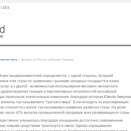
 САЙТА
евозки мяса
» Экспорт из России в Южную Америку
ских предпринимателей определяется, с одной стороны, большей
ков этих стран по сравнению с рынками западных государств в плане
услуг, а с другой - возможностью использования весомого экспортного
 удовлетворения текущих и перспективных потребностей российской
 годы произошли значительные изменения, благодаря которым Южная Америка
регионы так называемого "третьего мира". Если исходить из классификации
во относится к группе так называемых наименее развитых стран. На долю
час около 42% выпуска промышленной продукции всех развивающихся стран.
существенно улучшилась благодаря оснащению достаточно современным
м, новыми средствами транспорта и связи. Однако наращивание