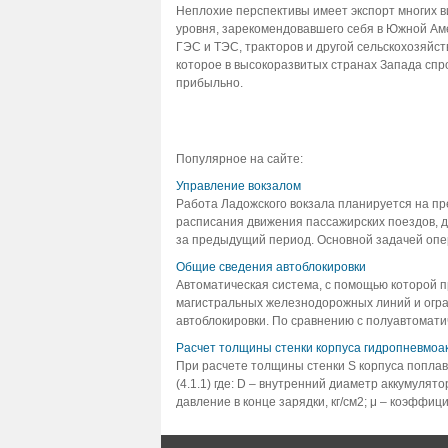
Неплохие перспективы имеет экспорт многих 
уровня, зарекомендовавшего себя в Южной Аме
ГЭС и ТЭС, тракторов и другой сельскохозяйст
которое в высокоразвитых странах Запада спр
прибыльно.
Популярное на сайте:
Управление вокзалом
Работа Ладожского вокзала планируется на пре
расписания движения пассажирских поездов, д
за предыдущий период. Основной задачей опер
Общие сведения автоблокировки
Автоматическая система, с помощью которой 
магистральных железнодорожных линий и огра
автоблокировки. По сравнению с полуавтоматич
Расчет толщины стенки корпуса гидропневмоа
При расчете толщины стенки S корпуса поплав
(4.1.1) где: D – внутренний диаметр аккумулят
давление в конце зарядки, кг/см2; μ – коэффицие