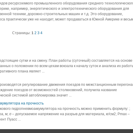
видов ресурсоемкого промышленного оборудования среднего технологическог
рике, например, энергетического и электротехнического оборудования для
венной техники, дорожно-строительных машин и т.д. Это оборудование,
оса практически уже не находит, может продаваться в Южной Америке и весь
Страницы:
1
2
3
4
дстоящие сутки и на смену. План работы (суточный) составляется на основе
анных о положении по всем цехам вокзала к началу суток и анализа их работ
ативного плана являет ...
производятся регулирование движения поездов по межстанционным перегон
ждение поездов от возможностей столкновений, получила название
еской системой автоблокировка значит ...
ккумулятора на прочность
кового гидропневмоаккумулятора на прочность можно применить формулу: ;
ора, м; σ – допускаемое напряжение на разрыв для материала, кг/см2; Рmax –
нт Пуасс ...