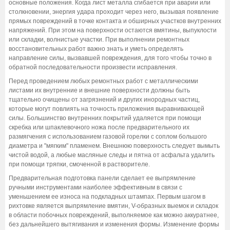
основные положения. Когда лист металла сгибается при аварии или
столкновении, энергия удара проходит через него, вызывая появление
прямых повреждений в точке контакта и обширных участков внутренних
напряжений. При этом на поверхности остаются вмятины, выпуклости
или складки, волнистые участки. При выполнении ремонтных
восстановительных работ важно знать и уметь определять
направление силы, вызвавшей повреждения, для того чтобы точно в
обратной последовательности произвести исправления.
Перед проведением любых ремонтных работ с металлическими
листами их внутренние и внешние поверхности должны быть
тщательно очищены от загрязнений и других инородных частиц,
которые могут повлиять на точность приложения выравнивающей
силы. Большинство внутренних покрытий удаляется при помощи
скребка или шпаклевочного ножа после предварительного их
размягчения с использованием газовой горелки с соплом большого
диаметра и "мягким" пламенем. Внешнюю поверхность следует вымыть
чистой водой, а любые масляные следы и пятна от асфальта удалить
при помощи тряпки, смоченной в растворителе.
Предварительная подготовка панели сделает ее выпрямление
ручными инструментами наиболее эффективным в связи с
уменьшением ее износа на подкладных штампах. Первым шагом в
рихтовке является выпрямление вмятин, V-образных выемок и складок
в области побочных повреждений, выполняемое как можно аккуратнее,
без дальнейшего вытягивания и изменения формы. Изменение формы