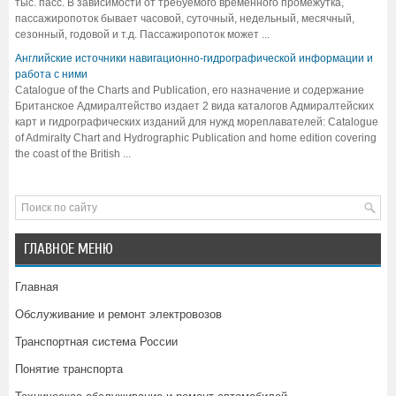
тыс. пасс. В зависимости от требуемого временного промежутка,
пассажиропоток бывает часовой, суточный, недельный, месячный,
сезонный, годовой и т.д. Пассажиропоток может ...
Английские источники навигационно-гидрографической информации и
работа с ними
Catalogue of the Charts and Publication, его назначение и содержание
Британское Адмиралтейство издает 2 вида каталогов Адмиралтейских
карт и гидрографических изданий для нужд мореплавателей: Catalogue
of Admiralty Chart and Hydrographic Publication and home edition covering
the coast of the British ...
ГЛАВНОЕ МЕНЮ
Главная
Обслуживание и ремонт электровозов
Транспортная система России
Понятие транспорта