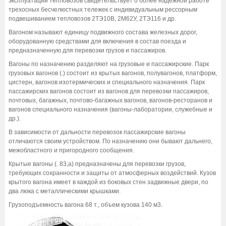
эксплуатации тепловозов свидетельствует о более надежной работе
трехосных бесчелюстных тележек с индивидуальным рессорным
подвешиванием тепловозов 2ТЭ10В, 2М62У, 2ТЭ116 и др.
Вагоном называют единицу подвижного состава железных дорог,
оборудованную средствами для включения в состав поезда и
предназначенную для перевозки грузов и пассажиров.
Вагоны по назначению разделяют на грузовые и пассажирские. Парк
грузовых вагонов (.) состоит из крытых вагонов, полувагонов, платформ,
цистерн, вагонов изотермических и специального назначения. Парк
пассажирских вагонов состоит из вагонов для перевозки пассажиров,
почтовых, багажных, почтово-багажных вагонов, вагонов-ресторанов и
вагонов специального назначения (вагоны-лаборатории, служебные и
др.).
В зависимости от дальности перевозок пассажирские вагоны
отличаются своим устройством. По назначению они бывают дальнего,
межобластного и пригородного сообщения.
Крытые вагоны (. 83,а) предназначены для перевозки грузов,
требующих сохранности и защиты от атмосферных воздействий. Кузов
крытого вагона имеет в каждой из боковых стен задвижные двери, по
два люка с металлическими крышками.
Грузоподъемность вагона 68 т., объем кузова 140 м3.