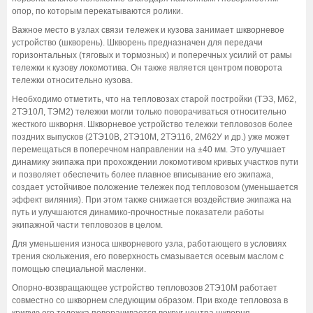
опор, по которым перекатываются ролики.
Важное место в узлах связи тележек и кузова занимает шкворневое
устройство (шкворень). Шкворень предназначен для передачи
горизонтальных (тяговых и тормозных) и поперечных усилий от рамы
тележки к кузову локомотива. Он также является центром поворота
тележки относительно кузова.
Необходимо отметить, что на тепловозах старой постройки (ТЭЗ, М62,
2ТЭ10Л, ТЭМ2) тележки могли только поворачиваться относительно
жесткого шкворня. Шкворневое устройство тележки тепловозов более
поздних выпусков (2ТЭ10В, 2ТЭ10М, 2ТЭ116, 2М62У и др.) уже может
перемещаться в поперечном направлении на ±40 мм. Это улучшает
динамику экипажа при прохождении локомотивом кривых участков пути
и позволяет обеспечить более плавное вписывание его экипажа,
создает устойчивое положение тележек под тепловозом (уменьшается
эффект виляния). При этом также снижается воздействие экипажа на
путь и улучшаются динамико-прочностные показатели работы
экипажной части тепловозов в целом.
Для уменьшения износа шкворневого узла, работающего в условиях
трения скольжения, его поверхность смазывается осевым маслом с
помощью специальной масленки.
Опорно-возвращающее устройство тепловозов 2ТЭ10М работает
совместно со шкворнем следующим образом. При входе тепловоза в
кривую его тележка поворачивается вокруг центра шкворня