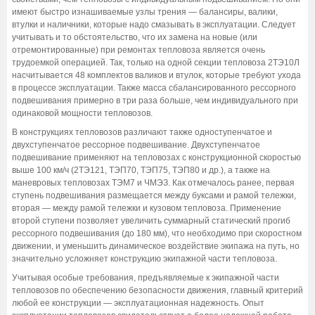
имеют быстро изнашиваемые узлы трения — балансиры, валики,
втулки и наличники, которые надо смазывать в эксплуатации. Следует
учитывать и то обстоятельство, что их замена на новые (или
отремонтированные) при ремонтах тепловоза является очень
трудоемкой операцией. Так, только на одной секции тепловоза 2ТЭ10Л
насчитывается 48 комплектов валиков и втулок, которые требуют ухода
в процессе эксплуатации. Также масса сбалансированного рессорного
подвешивания примерно в три раза больше, чем индивидуального при
одинаковой мощности тепловозов.
В конструкциях тепловозов различают также одноступенчатое и
двухступенчатое рессорное подвешивание. Двухступенчатое
подвешивание применяют на тепловозах с конструкционной скоростью
выше 100 км/ч (2ТЭ121, ТЭП70, ТЭП75, ТЭП80 и др.), а также на
маневровых тепловозах ТЭМ7 и ЧМЭЗ. Как отмечалось ранее, первая
ступень подвешивания размещается между буксами и рамой тележки,
вторая — между рамой тележки и кузовом тепловоза. Применение
второй ступени позволяет увеличить суммарный статический прогиб
рессорного подвешивания (до 180 мм), что необходимо при скоростном
движении, и уменьшить динамическое воздействие экипажа на путь, но
значительно усложняет конструкцию экипажной части тепловоза.
Учитывая особые требования, предъявляемые к экипажной части
тепловозов по обеспечению безопасности движения, главный критерий
любой ее конструкции — эксплуатационная надежность. Опыт