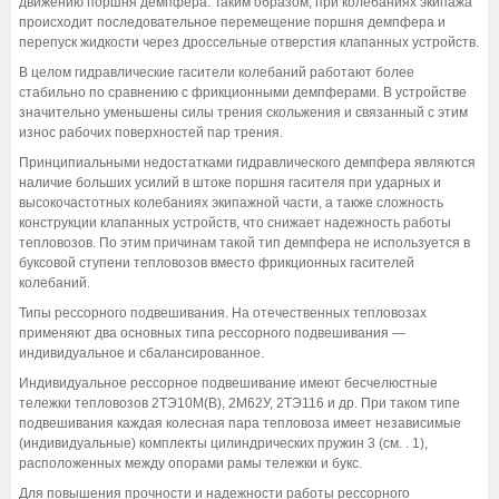
движению поршня демпфера. Таким образом, при колебаниях экипажа
происходит последовательное перемещение поршня демпфера и
перепуск жидкости через дроссельные отверстия клапанных устройств.
В целом гидравлические гасители колебаний работают более
стабильно по сравнению с фрикционными демпферами. В устройстве
значительно уменьшены силы трения скольжения и связанный с этим
износ рабочих поверхностей пар трения.
Принципиальными недостатками гидравлического демпфера являются
наличие больших усилий в штоке поршня гасителя при ударных и
высокочастотных колебаниях экипажной части, а также сложность
конструкции клапанных устройств, что снижает надежность работы
тепловозов. По этим причинам такой тип демпфера не используется в
буксовой ступени тепловозов вместо фрикционных гасителей
колебаний.
Типы рессорного подвешивания. На отечественных тепловозах
применяют два основных типа рессорного подвешивания —
индивидуальное и сбалансированное.
Индивидуальное рессорное подвешивание имеют бесчелюстные
тележки тепловозов 2ТЭ10М(В), 2М62У, 2ТЭ116 и др. При таком типе
подвешивания каждая колесная пара тепловоза имеет независимые
(индивидуальные) комплекты цилиндрических пружин 3 (см. . 1),
расположенных между опорами рамы тележки и букс.
Для повышения прочности и надежности работы рессорного