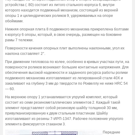
устройства (. 80) состоит из литого стального корпуса 6, внутри
которого находится подвижный механизм, состоящий из верхней
опоры 1 и цилиндрических роликов 9, удерживаемых на опоре
обоймами.
Нижняя опорная плита 8 подвижного механизма прикреплена болтами
к корпусу 6 опоры, который, в свою очередь, размещен на боковине
рамы 7 тележки.
Поверхности качения опорных плит выполнены наклонными, угол их
наклона составляет 2°.
При движении тепловоза по колее, особенно в кривых участках пути, на
поверхности роликов возникают большие контактные напряжения. Для
обеспечения высокой надежности и заданного ресурса работы ролики
подвижного механизма изготавливают из легированной стали 40Х и
закаливают на глубину 3 мм до твердости по Роквеллу не ниже НRС 54
— 60.
На верхнюю опору 1 устанавливается упругий комплект, который
состоит из семи резинометаллических элементов 2. Каждый такой
элемент представляет собой резиновую шайбу толщиной 30 мм,
привулканизированную к двум стальным пластинам. Шайбу
изготавливают из резины 7-ИРП-1347. Рабочее положение упругого
элемента фиксируется стаканом 3.
Передние