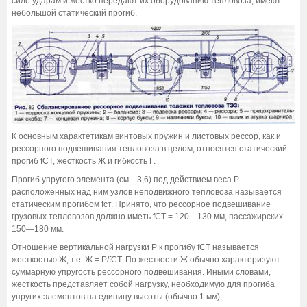
силе ударам и жестко передают их оборудованию тепловоза, имеют
небольшой статический прогиб.
К основным характетикам винтовых пружин и листовых рессор, как и
рессорного подвешивания тепловоза в целом, относятся статический
прогиб fСТ, жесткость Ж и гибкость Г.
Прогиб упругого элемента (см. . 3,6) под действием веса Р
расположенных над ним узлов неподвижного тепловоза называется
статическим прогибом fст. Принято, что рессорное подвешивание
грузовых тепловозов должно иметь fСТ = 120—130 мм, пассажирских—
150—180 мм.
Отношение вертикальной нагрузки Р к прогибу fСТ называется
жесткостью Ж, т.е. Ж = Р/fСТ. По жесткости Ж обычно характеризуют
суммарную упругость рессорного подвешивания. Иными словами,
жесткость представляет собой нагрузку, необходимую для прогиба
упругих элементов на единицу высоты (обычно 1 мм).