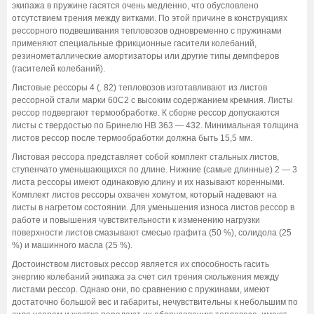
экипажа в пружине гасятся очень медленно, что обусловлено
отсутствием трения между витками. По этой причине в конструкциях
рессорного подвешивания тепловозов одновременно с пружинами
применяют специальные фрикционные гасители колебаний,
резинометаллические амортизаторы или другие типы демпферов
(гасителей колебаний).
Листовые рессоры 4 (. 82) тепловозов изготавливают из листов
рессорной стали марки 60С2 с высоким содержанием кремния. Листы
рессор подвергают термообработке. К сборке рессор допускаются
листы с твердостью по Бринелю НВ 363 — 432. Минимальная толщина
листов рессор после термообработки должна быть 15,5 мм.
Листовая рессора представляет собой комплект стальных листов,
ступенчато уменьшающихся по длине. Нижние (самые длинные) 2 — 3
листа рессоры имеют одинаковую длину и их называют коренными.
Комплект листов рессоры охвачен хомутом, который надевают на
листы в нагретом состоянии. Для уменьшения износа листов рессор в
работе и повышения чувствительности к изменению нагрузки
поверхности листов смазывают смесью графита (50 %), солидола (25
%) и машинного масла (25 %).
Достоинством листовых рессор является их способность гасить
энергию колебаний экипажа за счет сил трения скольжения между
листами рессор. Однако они, по сравнению с пружинами, имеют
достаточно большой вес и габариты, нечувствительны к небольшим по