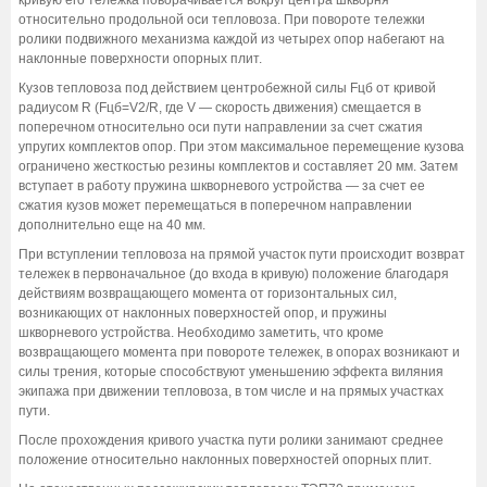
относительно продольной оси тепловоза. При повороте тележки
ролики подвижного механизма каждой из четырех опор набегают на
наклонные поверхности опорных плит.
Кузов тепловоза под действием центробежной силы Fцб от кривой
радиусом R (Fцб=V2/R, где V — скорость движения) смещается в
поперечном относительно оси пути направлении за счет сжатия
упругих комплектов опор. При этом максимальное перемещение кузова
ограничено жесткостью резины комплектов и составляет 20 мм. Затем
вступает в работу пружина шкворневого устройства — за счет ее
сжатия кузов может перемещаться в поперечном направлении
дополнительно еще на 40 мм.
При вступлении тепловоза на прямой участок пути происходит возврат
тележек в первоначальное (до входа в кривую) положение благодаря
действиям возвращающего момента от горизонтальных сил,
возникающих от наклонных поверхностей опор, и пружины
шкворневого устройства. Необходимо заметить, что кроме
возвращающего момента при повороте тележек, в опорах возникают и
силы трения, которые способствуют уменьшению эффекта виляния
экипажа при движении тепловоза, в том числе и на прямых участках
пути.
После прохождения кривого участка пути ролики занимают среднее
положение относительно наклонных поверхностей опорных плит.