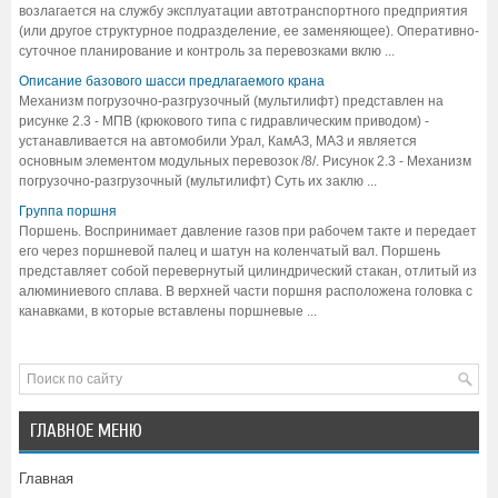
возлагается на службу эксплуатации автотранспортного предприятия
(или другое структурное подразделение, ее заменяющее). Оперативно-
суточное планирование и контроль за перевозками вклю ...
Описание базового шасси предлагаемого крана
Механизм погрузочно-разгрузочный (мультилифт) представлен на
рисунке 2.3 - МПВ (крюкового типа с гидравлическим приводом) -
устанавливается на автомобили Урал, КамАЗ, МАЗ и является
основным элементом модульных перевозок /8/. Рисунок 2.3 - Механизм
погрузочно-разгрузочный (мультилифт) Суть их заклю ...
Группа поршня
Поршень. Воспринимает давление газов при рабочем такте и передает
его через поршневой палец и шатун на коленчатый вал. Поршень
представляет собой перевернутый цилиндрический стакан, отлитый из
алюминиевого сплава. В верхней части поршня расположена головка с
канавками, в которые вставлены поршневые ...
ГЛАВНОЕ МЕНЮ
Главная