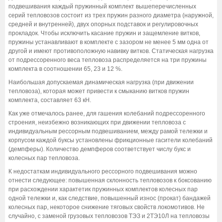
подвешивания каждый пружинный комплект вышеперечисленных
серий тепловозов состоит из трех пружин разного диаметра (наружной,
средней и внутренней), двух опорных подставок и регулировочных
прокладок. Чтобы исключить касание пружин и защемление витков,
пружины устанавливают в комплекте с зазором не менее 5 мм одна от
другой и имеют противоположную навивку витков. Статическая нагрузка
от подрессоренного веса тепловоза распределяется на три пружины
комплекта в соотношении 65, 23 и 12 %.
Наибольшая допускаемая динамическая нагрузка (при движении
тепловоза), которая может привести к смыканию витков пружин
комплекта, составляет 63 кН.
Как уже отмечалось ранее, для гашения колебаний подрессоренного
строения, неизбежно возникающих при движении тепловоза с
индивидуальным рессорным подвешиванием, между рамой тележки и
корпусом каждой буксы установлены фрикционные гасители колебаний
(демпферы). Количество демпферов соответствует числу букс и
колесных пар тепловоза.
К недостаткам индивидуального рессорного подвешивания можно
отнести следующее: повышенная склонность тепловозов к боксованию
при расхождении характетик пружинных комплектов колесных пар
одной тележки и, как следствие, повышенный износ (прокат) бандажей
колесных пар, некоторое снижение тяговых свойств локомотивов. Не
случайно, с заменой грузовых тепловозов ТЭЗ и 2ТЭ10Л на тепловозы