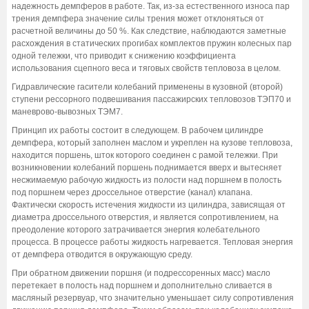
надежность демпферов в работе. Так, из-за естественного износа пар
трения демпфера значение силы трения может отклоняться от
расчетной величины до 50 %. Как следствие, наблюдаются заметные
расхождения в статических прогибах комплектов пружин колесных пар
одной тележки, что приводит к снижению коэффициента
использования сцепного веса и тяговых свойств тепловоза в целом.
Гидравлические гасители колебаний применены в кузовной (второй)
ступени рессорного подвешивания пассажирских тепловозов ТЭП70 и
маневрово-вывозных ТЭМ7.
Принцип их работы состоит в следующем. В рабочем цилиндре
демпфера, который заполнен маслом и укреплен на кузове тепловоза,
находится поршень, шток которого соединен с рамой тележки. При
возникновении колебаний поршень поднимается вверх и вытесняет
несжимаемую рабочую жидкость из полости над поршнем в полость
под поршнем через дроссельное отверстие (канал) клапана.
Фактически скорость истечения жидкости из цилиндра, зависящая от
диаметра дроссельного отверстия, и является сопротивлением, на
преодоление которого затрачивается энергия колебательного
процесса. В процессе работы жидкость нагревается. Тепловая энергия
от демпфера отводится в окружающую среду.
При обратном движении поршня (и подрессоренных масс) масло
перетекает в полость над поршнем и дополнительно сливается в
масляный резервуар, что значительно уменьшает силу сопротивления