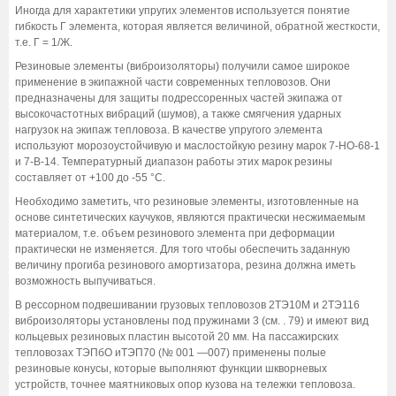
Иногда для характетики упругих элементов используется понятие
гибкость Г элемента, которая является величиной, обратной жесткости,
т.е. Г = 1/Ж.
Резиновые элементы (виброизоляторы) получили самое широкое
применение в экипажной части современных тепловозов. Они
предназначены для защиты подрессоренных частей экипажа от
высокочастотных вибраций (шумов), а также смягчения ударных
нагрузок на экипаж тепловоза. В качестве упругого элемента
используют морозоустойчивую и маслостойкую резину марок 7-НО-68-1
и 7-В-14. Температурный диапазон работы этих марок резины
составляет от +100 до -55 °С.
Необходимо заметить, что резиновые элементы, изготовленные на
основе синтетических каучуков, являются практически несжимаемым
материалом, т.е. объем резинового элемента при деформации
практически не изменяется. Для того чтобы обеспечить заданную
величину прогиба резинового амортизатора, резина должна иметь
возможность выпучиваться.
В рессорном подвешивании грузовых тепловозов 2ТЭ10М и 2ТЭ116
виброизоляторы установлены под пружинами 3 (см. . 79) и имеют вид
кольцевых резиновых пластин высотой 20 мм. На пассажирских
тепловозах ТЭПбО иТЭП70 (№ 001 —007) применены полые
резиновые конусы, которые выполняют функции шкворневых
устройств, точнее маятниковых опор кузова на тележки тепловоза.