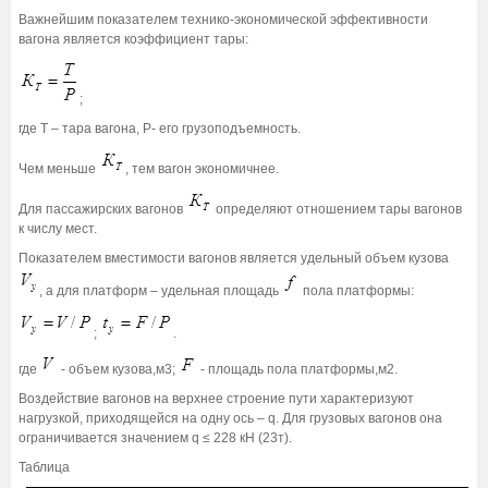
Важнейшим показателем технико-экономической эффективности
вагона является коэффициент тары:
;
где Т – тара вагона, Р- его грузоподъемность.
Чем меньше
, тем вагон экономичнее.
Для пассажирских вагонов
определяют отношением тары вагонов
к числу мест.
Показателем вместимости вагонов является удельный объем кузова
, а для платформ – удельная площадь
пола платформы:
;
.
где
- объем кузова,м3;
- площадь пола платформы,м2.
Воздействие вагонов на верхнее строение пути характеризуют
нагрузкой, приходящейся на одну ось – q. Для грузовых вагонов она
ограничивается значением q ≤ 228 кН (23т).
Таблица