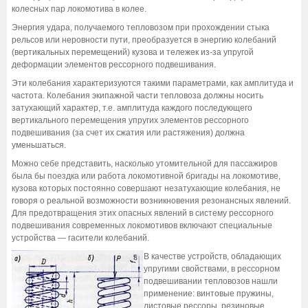
колесных пар локомотива в колее.
Энергия удара, получаемого тепловозом при прохождении стыка
рельсов или неровности пути, преобразуется в энергию колебаний
(вертикальных перемещений) кузова и тележек из-за упругой
деформации элементов рессорного подвешивания.
Эти колебания характеризуются такими параметрами, как амплитуда и
частота. Колебания экипажной части тепловоза должны носить
затухающий характер, т.е. амплитуда каждого последующего
вертикального перемещения упругих элементов рессорного
подвешивания (за счет их сжатия или растяжения) должна
уменьшаться.
Можно себе представить, насколько утомительной для пассажиров
была бы поездка или работа локомотивной бригады на локомотиве,
кузова которых постоянно совершают незатухающие колебания, не
говоря о реальной возможности возникновения резонансных явлений.
Для предотвращения этих опасных явлений в систему рессорного
подвешивания современных локомотивов включают специальные
устройства — гасители колебаний.
В качестве устройств, обладающих
упругими свойствами, в рессорном
подвешивании тепловозов нашли
применение: винтовые пружины,
листовые рессоры, резиновые