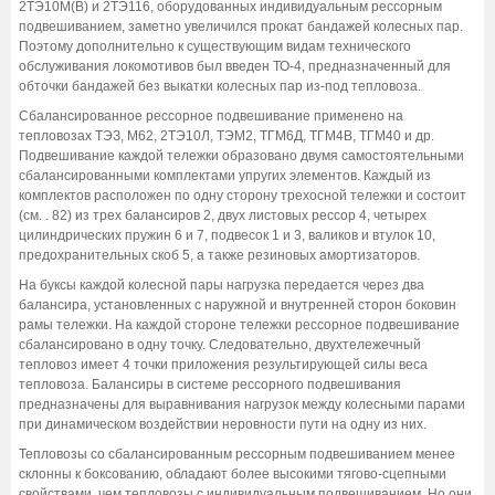
2ТЭ10М(В) и 2ТЭ116, оборудованных индивидуальным рессорным
подвешиванием, заметно увеличился прокат бандажей колесных пар.
Поэтому дополнительно к существующим видам технического
обслуживания локомотивов был введен ТО-4, предназначенный для
обточки бандажей без выкатки колесных пар из-под тепловоза.
Сбалансированное рессорное подвешивание применено на
тепловозах ТЭЗ, М62, 2ТЭ10Л, ТЭМ2, ТГМ6Д, ТГМ4В, ТГМ40 и др.
Подвешивание каждой тележки образовано двумя самостоятельными
сбалансированными комплектами упругих элементов. Каждый из
комплектов расположен по одну сторону трехосной тележки и состоит
(см. . 82) из трех балансиров 2, двух листовых рессор 4, четырех
цилиндрических пружин 6 и 7, подвесок 1 и 3, валиков и втулок 10,
предохранительных скоб 5, а также резиновых амортизаторов.
На буксы каждой колесной пары нагрузка передается через два
балансира, установленных с наружной и внутренней сторон боковин
рамы тележки. На каждой стороне тележки рессорное подвешивание
сбалансировано в одну точку. Следовательно, двухтележечный
тепловоз имеет 4 точки приложения результирующей силы веса
тепловоза. Балансиры в системе рессорного подвешивания
предназначены для выравнивания нагрузок между колесными парами
при динамическом воздействии неровности пути на одну из них.
Тепловозы со сбалансированным рессорным подвешиванием менее
склонны к боксованию, обладают более высокими тягово-сцепными
свойствами, чем тепловозы с индивидуальным подвешиванием. Но они