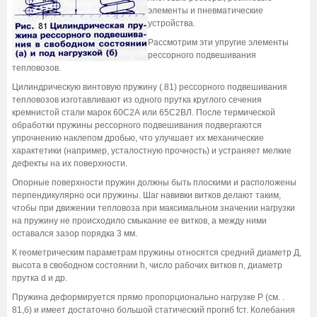
элементы и пневматические
устройства.
Рассмотрим эти упругие элементы
рессорного подвешивания
тепловозов.
Цилиндрическую винтовую пружину (.81) рессорного подвешивания
тепловозов изготавливают из одного прутка круглого сечения
кремнистой стали марок 60С2А или 65С2ВЛ. После термической
обработки пружины рессорного подвешивания подвергаются
упрочнению наклепом дробью, что улучшает их механические
характетики (например, усталостную прочность) и устраняет мелкие
дефекты на их поверхности.
Опорные поверхности пружин должны быть плоскими и расположены
перпендикулярно оси пружины. Шаг навивки витков делают таким,
чтобы при движении тепловоза при максимальном значении нагрузки
на пружину не происходило смыкание ее витков, а между ними
оставался зазор порядка 3 мм.
К геометрическим параметрам пружины относятся средний диаметр Д,
высота в свободном состоянии h, число рабочих витков n, диаметр
прутка d и др.
Пружина деформируется прямо пропорционально нагрузке Р (см. .
81,б) и имеет достаточно большой статический прогиб fст. Колебания