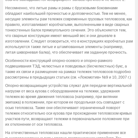
Несомненно, что литые рамы и рамы с брусковыми боковинами
обладают наибольшей прочностью и долговечностью. Тем не менее,
несущие элементы рам тележек современных грузовых тепловозов, как
правило, изготавливают коробчатыми, выполненными в виде сварных
тонкостенных балок прямоугольного сечения. Это объясняется тем,
что сварные конструкции имеют меньший вес и они дешевле в
изготовлении. Следует оговориться, что в конструкциях коробчатых рам
используются также литые и штампованные элементы (например,
литая шкворневая балка), что обеспечивает им заданную прочность.
Особенности конструкций опорно-осевого и опорно-рамного
подвешивания ТЭД, челюстных и поводковых (бесчелюстных) букс, а
также их связи и размещение на рамках тележек тепловозов подробно
рассмотрены в предыдущих статьях (см. «Локомотив» №9 и 10, 2007 г.)
Опорно-возвращающие устройства служат для передачи вертикальной
нагрузки от веса кузова с оборудованием на тележки, удержания
тележек во время движения тепловоза (например, при вилянии
экипажа) в положении, при котором ее продольная ось совпадает с
осью тепловоза. Также они обеспечивают ограниченный поворот
тележек относительно оси кузова при прохождении тепловозом кривых
участков пути, возвращают тележки в первоначальное положение при
их отклонении от оси тепловоза.
На отечественных тепловозах нашли практическое применение все