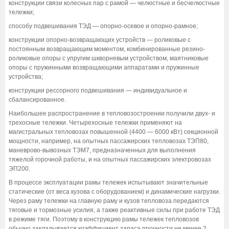
конструкции связи колесных пар с рамой — челюстные и бесчелюстные
тележки;
способу подвешивания ТЭД — опорно-осевое и опорно-рамное;
конструкции опорно-возвращающих устройств — роликовые с
постоянным возвращающим моментом, комбинированные резино-
роликовые опоры с упругим шкворневым устройством, маятниковые
опоры с пружинными возвращающими аппаратами и пружинные
устройства;
конструкции рессорного подвешивания — индивидуальное и
сбалансированное.
Наибольшее распространение в тепловозостроении получили двух- и
трехосные тележки. Четырехосные тележки применяют на
магистральных тепловозах повышенной (4400 — 6000 кВт) секционной
мощности, например, на опытных пассажирских тепловозах ТЭП80,
маневрово-вывозных ТЭМ7, предназначенных для выполнения
тяжелой горочной работы, и на опытных пассажирских электровозах
ЭП200.
В процессе эксплуатации рамы тележек испытывают значительные
статические (от веса кузова с оборудованием) и динамические нагрузки.
Через раму тележки на главную раму и кузов тепловоза передаются
тяговые и тормозные усилия, а также реактивные силы при работе ТЭД
в режиме тяги. Поэтому в конструкцию рамы тележек тепловозов
обычно закладывается коэффициент запаса прочности не менее 2.