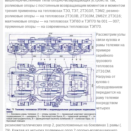
вышеперечисленные типы опорно-возвращающих устройств. Так,
роликовые опоры с постоянным возвращающим моментом и моментом
трения применены на тепловозах ТЭЗ, ТЭ7, 2ТЭ10Л, ТЭМ2; резино-
роликовые опоры — на тепловозах 2ТЭ10В, 2ТЭ10М, 2М62У, 2ТЭ116;
маятниковые опоры — на тепловозах ТЭП60 и ТЭП70 № 001 — 007;
пружинные опоры — на современных тепловозах ТЭП70.
Рассмотрим узлы
связи кузова и
рамы тележки на
примере
серийного
грузового
тепловоза
2ТЭ1ОМ.
Нагрузка от
кузова с
оборудованием
передается на
раму тележки
посредством
четырех
резинометаллических опор 2, расположенных на боковинах 1 рамы (.
79). Каждая из четырех подвижных опор 2 опорно-возвращающего