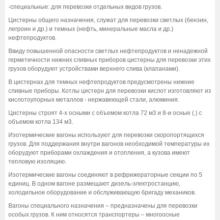
-специальные: для перевозки отдельных видов грузов.
Цистерны общего назначения, служат для перевозки светлых (бензин,
легроин и др.) и темных (нефть, минеральные масла и др.)
нефтепродуктов.
Ввиду повышенной опасности светлых нефтепродуктов и ненадежной
герметичности нижних сливных приборов цистерны для перевозки этих
грузов оборудуют устройствами верхнего слива (клапанами).
В цистернах для темных нефтепродуктов предусмотрены нижние
сливные приборы. Котлы цистерн для перевозки кислот изготовляют из
кислотоупорных металлов - нержавеющей стали, алюминия.
Цистерны строят 4-х осными с объемом котла 72 м3 и 8-и осные (.) с
объемом котла 134 м3.
Изотермические вагоны используют для перевозки скоропортящихся
грузов. Для поддержания внутри вагонов необходимой температуры их
оборудуют приборами охлаждения и отопления, а кузова имеют
тепловую изоляцию.
Изотермические вагоны соединяют в рефрижераторные секции по 5
единиц. В одном вагоне размещают дизель-электростанцию,
холодильное оборудование и обслуживающую бригаду механиков.
Вагоны специального назначения – предназначены для перевозки
особых грузов. К ним относятся транспортеры – многоосные