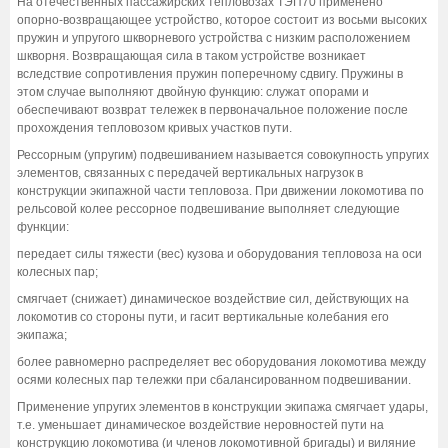
На отечественных пассажирских тепловозах ТЭП70 применено
опорно-возвращающее устройство, которое состоит из восьми высоких
пружин и упругого шкворневого устройства с низким расположением
шкворня. Возвращающая сила в таком устройстве возникает
вследствие сопротивления пружин поперечному сдвигу. Пружины в
этом случае выполняют двойную функцию: служат опорами и
обеспечивают возврат тележек в первоначальное положение после
прохождения тепловозом кривых участков пути.
Рессорным (упругим) подвешиванием называется совокупность упругих
элементов, связанных с передачей вертикальных нагрузок в
конструкции экипажной части тепловоза. При движении локомотива по
рельсовой колее рессорное подвешивание выполняет следующие
функции:
передает силы тяжести (вес) кузова и оборудования тепловоза на оси
колесных пар;
смягчает (снижает) динамическое воздействие сил, действующих на
локомотив со стороны пути, и гасит вертикальные колебания его
экипажа;
более равномерно распределяет вес оборудования локомотива между
осями колесных пар тележки при сбалансированном подвешивании.
Применение упругих элементов в конструкции экипажа смягчает удары,
т.е. уменьшает динамическое воздействие неровностей пути на
конструкцию локомотива (и членов локомотивной бригады) и виляние