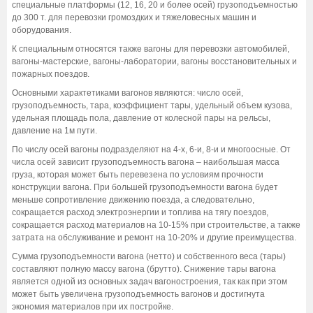
специальные платформы (12, 16, 20 и более осей) грузоподъемностью
до 300 т. для перевозки громоздких и тяжеловесных машин и
оборудования.
К специальным относятся также вагоны для перевозки автомобилей,
вагоны-мастерские, вагоны-лаборатории, вагоны восстановительных и
пожарных поездов.
Основными характетиками вагонов являются: число осей,
грузоподъемность, тара, коэффициент тары, удельный объем кузова,
удельная площадь пола, давление от колесной пары на рельсы,
давление на 1м пути.
По числу осей вагоны подразделяют на 4-х, 6-и, 8-и и многоосные. От
числа осей зависит грузоподъемность вагона – наибольшая масса
груза, которая может быть перевезена по условиям прочности
конструкции вагона. При большей грузоподъемности вагона будет
меньше сопротивление движению поезда, а следовательно,
сокращается расход электроэнергии и топлива на тягу поездов,
сокращается расход материалов на 10-15% при строительстве, а также
затрата на обслуживание и ремонт на 10-20% и другие преимущества.
Сумма грузоподъемности вагона (нетто) и собственного веса (тары)
составляют полную массу вагона (брутто). Снижение тары вагона
является одной из основных задач вагоностроения, так как при этом
может быть увеличена грузоподъемность вагонов и достигнута
экономия материалов при их постройке.