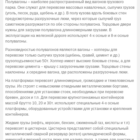
Полувагоны – наиболее распространенный вид вагонов грузового
парка. Они служат для перевозки массовых навалочных, сыпучих грузов
(уголь, песок, руда, щебень и др.). В полу кузова вдоль боковых стен
предусмотрены разгрузочные люки, через которые сыпучий груз
самотеком разгружается по обе стороны полувагона. Торцовые двери
нужны для загрузки полувагона длинномерными грузами. В
эксплуатации на железной дороге используют 4-х осные и 8-и осные
полувагоны.
Разновидностью полувагонов являются вагоны – хопперы для
перевозки только сыпучих грузов (щебень, гравий, цемент и др.)
грузоподъемностью 50т. Хоппер имеет высокие боковые стены, а для
перевозки цемента – крышу с загрузочными грузами. Торцовые стены
наклонены .к середине вагона, где расположены разгрузочные люки.
На платформах перевозят длинномерные, громоздкие и тяжеловесные
грузы. Их строят с невысокими откидными металлическими бортами,
ппособлениями для установки стоек, необходимых при перевозке
бревен, досок и т.п. Для перевозки крупнотоннажных контейнеров
массой брутто 10, 20 и 30т. используют специальные 4-х осные
платформы, оборудованные устройствами для установки и крепления
контейнеров.
Жидкие грузы (нефть, керосин, бензин, сжиженный газ, кислоты и т.п)
перевозят в цистернах. Цистерна представляет собой специальный
металлический сварной резервуар (котел) цилиндрической формы,
имеющий в верхней части люки для налива груза, а также для очистки и