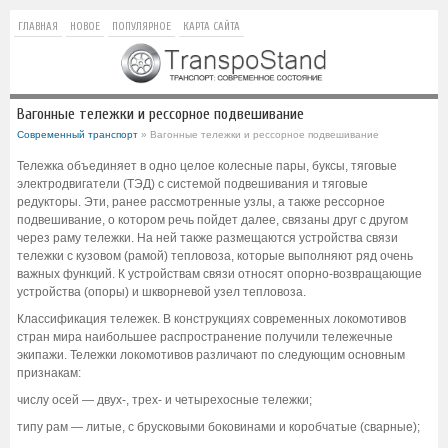
ГЛАВНАЯ
НОВОЕ
ПОПУЛЯРНОЕ
КАРТА САЙТА
Вагонные тележки и рессорное подвешивание
Современный транспорт
» Вагонные тележки и рессорное подвешивание
Тележка объединяет в одно целое колесные пары, буксы, тяговые
электродвигатели (ТЭД) с системой подвешивания и тяговые
редукторы. Эти, ранее рассмотренные узлы, а также рессорное
подвешивание, о котором речь пойдет далее, связаны друг с другом
через раму тележки. На ней также размещаются устройства связи
тележки с кузовом (рамой) тепловоза, которые выполняют ряд очень
важных функций. К устройствам связи относят опорно-возвращающие
устройства (опоры) и шкворневой узел тепловоза.
Классификация тележек. В конструкциях современных локомотивов
стран мира наибольшее распространение получили тележечные
экипажи. Тележки локомотивов различают по следующим основным
признакам:
числу осей — двух-, трех- и четырехосные тележки;
типу рам — литые, с брусковыми боковинами и коробчатые (сварные);