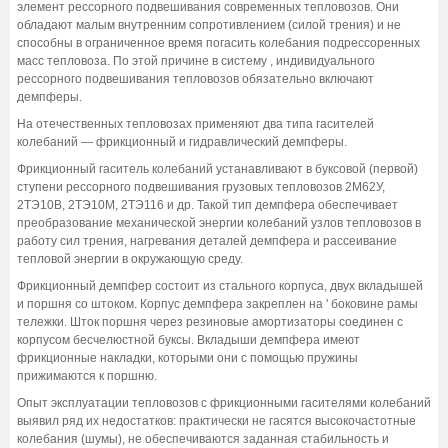
элемент рессорного подвешивания современных тепловозов. Они
обладают малым внутренним сопротивлением (силой трения) и не
способны в ограниченное время погасить колебания подрессоренных
масс тепловоза. По этой причине в систему , индивидуального
рессорного подвешивания тепловозов обязательно включают
демпферы.
На отечественных тепловозах применяют два типа гасителей
колебаний — фрикционный и гидравлический демпферы.
Фрикционный гаситель колебаний устанавливают в буксовой (первой)
ступени рессорного подвешивания грузовых тепловозов 2М62У,
2ТЭ10В, 2ТЭ10М, 2ТЭ116 и др. Такой тип демпфера обеспечивает
преобразование механической энергии колебаний узлов тепловозов в
работу сил трения, нагревания деталей демпфера и рассеивание
тепловой энергии в окружающую среду.
Фрикционный демпфер состоит из стального корпуса, двух вкладышей
и поршня со штоком. Корпус демпфера закреплен на ' боковине рамы
тележки. Шток поршня через резиновые амортизаторы соединен с
корпусом бесчелюстной буксы. Вкладыши демпфера имеют
фрикционные накладки, которыми они с помощью пружины
прижимаются к поршню.
Опыт эксплуатации тепловозов с фрикционными гасителями колебаний
выявил ряд их недостатков: практически не гасятся высокочастотные
колебания (шумы), не обеспечиваются заданная стабильность и