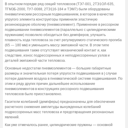
В опытном порядке ряд секций тепловозов (ТЭ7-001, 2ТЭ1ОЛ-635,
ТГМЗБ-2000, ТУ7-0088, 2ТЭ116-184 и ТЭМ7) были оборудованы
пневматическим рессорным подвешиванием, в котором в качестве
упругого элемента конструкторы применили эластичную
резинокордную оболочку (пневмоэлемент). Применение в рессорном
подвешивании пневмоэлементов (параллельно с цилиндрическими
пружинами) позволило обходиться без демпферов, улучшить
плавность хода тепловоза за счет регулируемого статического прогиба
(65 — 180 мм) и уменьшить массу экипажной части. В этом типе
подвешивания также отсутствует механический контакт и, как
следствие, износ подрессоренных и неподрессоренных узлов и
деталей экипажной части тепловоза.
Основные недостатки пневмоэлементов — большие габаритные
размеры и значительная потеря упругости подвешивания в | случае
потери давления воздуха в пневматической системе подвешивания. По
этим и ряду других причин дальнейшее использование
пневмоэлементов в конструкциях рессорного подвешивания
тепловозов было приостановлено.
Гасители колебаний (демпферы) предназначены для обеспечения
расчетного снижения амплитуды вынужденных колебаний
подрессоренных масс тепловоза и предотвращения резонансных
явлений.
Как уже отмечалось ранее, цилиндрические пружины — основной