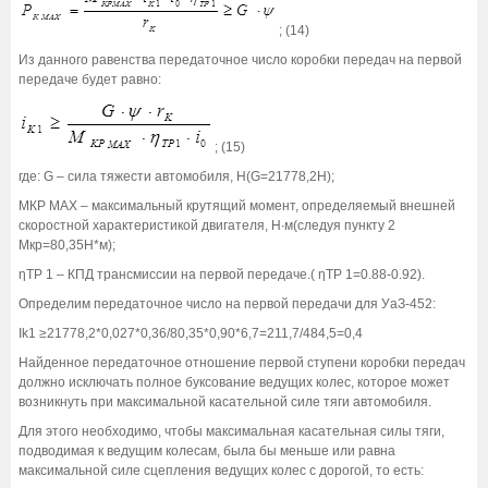
; (14)
Из данного равенства передаточное число коробки передач на первой
передаче будет равно:
; (15)
где: G – сила тяжести автомобиля, Н(G=21778,2H);
МКР МАХ – максимальный крутящий момент, определяемый внешней
скоростной характеристикой двигателя, Н∙м(следуя пункту 2
Мкр=80,35Н*м);
ηТР 1 – КПД трансмиссии на первой передаче.( ηТР 1=0.88-0.92).
Определим передаточное число на первой передачи для УаЗ-452:
Ik1 ≥21778,2*0,027*0,36/80,35*0,90*6,7=211,7/484,5=0,4
Найденное передаточное отношение первой ступени коробки передач
должно исключать полное буксование ведущих колес, которое может
возникнуть при максимальной касательной силе тяги автомобиля.
Для этого необходимо, чтобы максимальная касательная силы тяги,
подводимая к ведущим колесам, была бы меньше или равна
максимальной силе сцепления ведущих колес с дорогой, то есть: