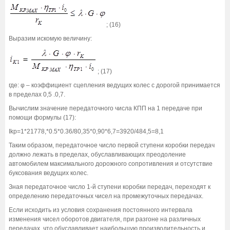
; (16)
Выразим искомую величину:
; (17)
где: φ – коэффициент сцепления ведущих колес с дорогой принимается
в пределах 0,5 .0,7.
Вычислим значение передаточного числа КПП на 1 передаче при
помощи формулы (17):
Ikр=1*21778,*0.5*0.36/80,35*0,90*6,7=3920/484,5=8,1
Таким образом, передаточное число первой ступени коробки передач
должно лежать в пределах, обуславливающих преодоление
автомобилем максимального дорожного сопротивления и отсутствие
буксования ведущих колес.
Зная передаточное число 1-й ступени коробки передач, переходят к
определению передаточных чисел на промежуточных передачах.
Если исходить из условия сохранения постоянного интервала
изменения чисел оборотов двигателя, при разгоне на различных
передачах, что обуславливает наибольшую производительность и