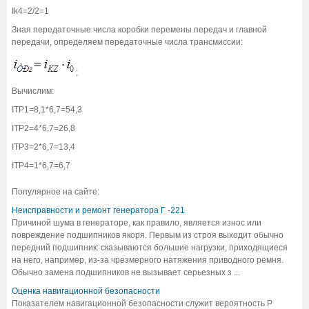
Ik4=2/2=1
Зная передаточные числа коробки перемены передач и главной
передачи, определяем передаточные числа трансмиссии:
;
Вычислим:
ITP1=8,1*6,7=54,3
ITP2=4*6,7=26,8
ITP3=2*6,7=13,4
ITP4=1*6,7=6,7
Популярное на сайте:
Неисправности и ремонт генератора Г -221
Причиной шума в генераторе, как правило, является износ или
повреждение подшипников якоря. Первым из строя выходит обычно
передний подшипник: сказываются большие нагрузки, приходящиеся
на него, например, из-за чрезмерного натяжения приводного ремня.
Обычно замена подшипников не вызывает серьезных з ...
Оценка навигационной безопасности
Показателем навигационной безопасности служит вероятность Р