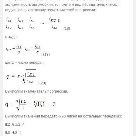
экономичность автомобиля, то получим ряд передаточных чисел,
подчиняющихся закону геометрической прогрессии:
, (18)
откуда:
;
; (19)
где: z – число передач;
; (20)
Вычислим знаменатель прогрессии.
Вычислим значения передаточных чисел на остальных передачах:
Ik2=8,1/2=4
Ik3=4/2=2