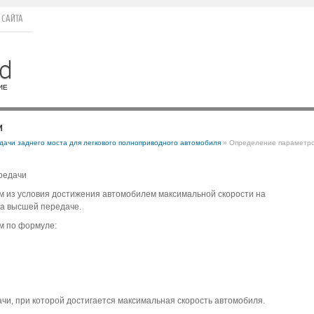
 САЙТА
и
дачи заднего моста для легкового полноприводного автомобиля
» Определение параметр
редачи
м из условия достижения автомобилем максимальной скорости на
на высшей передаче.
м по формуле:
чи, при которой достигается максимальная скорость автомобиля.