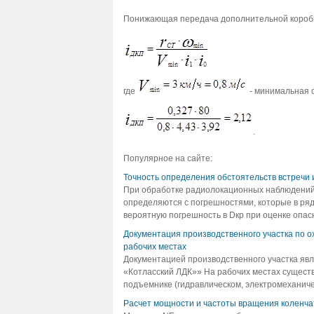
Понижающая передача дополнительной короб
где
- минимальная 
.
Популярное на сайте:
Точность определения обстоятельств встречи 
При обработке радиолокационных наблюдений сл
определяются с погрешностями, которые в ряд
вероятную погрешность в Dкр при оценке опасн
Документация производственного участка по о
рабочих местах
Документацией производственного участка яв
«Котласский ЛДК»» На рабочих местах сущест
подъемнике (гидравлическом, электромеханическ
Расчет мощности и частоты вращения коленча