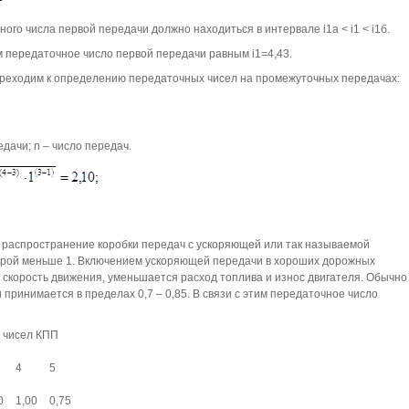
ого числа первой передачи должно находиться в интервале i1a < i1 < i1б.
м передаточное число первой передачи равным i1=4,43.
ереходим к определению передаточных чисел на промежуточных передачах:
дачи; n – число передач.
распространение коробки передач с ускоряющей или так называемой
орой меньше 1. Включением ускоряющей передачи в хороших дорожных
скорость движения, уменьшается расход топлива и износ двигателя. Обычно
ринимается в пределах 0,7 – 0,85. В связи с этим передаточное число
х чисел КПП
4
5
0
1,00
0,75