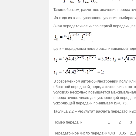
Таким образом, расчетное значение передаточн
Из ходя из выше указанного условия, выбирае
Зная передаточное число первой передачи, п
,
где к – порядковый номер рассчитываемой пере
В современном автомобилестроении получили 
обратной передачей, передаточное число кот
условиях несколько повышается максимальная 
передаточное число для ускоряющей передачи п
ускоряющей передачи принимаем i5=0,75.
Таблица 2.2 – Результат расчета передаточны
Номер передачи
1
2
3
Передаточное число передачи
4,43
3,05
2,1