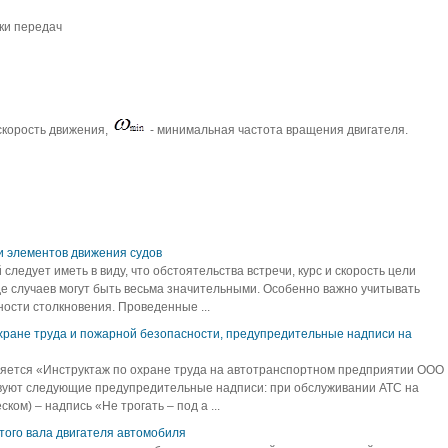
ки передач
скорость движения,
- минимальная частота вращения двигателя.
и элементов движения судов
едует иметь в виду, что обстоятельства встречи, курс и скорость цели
е случаев могут быть весьма значительными. Особенно важно учитывать
ости столкновения. Проведенные ...
хране труда и пожарной безопасности, предупредительные надписи на
ляется «Инструктаж по охране труда на автотранспортном предприятии ООО
вуют следующие предупредительные надписи: при обслуживании АТС на
ом) – надпись «Не трогать – под а ...
того вала двигателя автомобиля