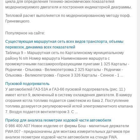
цикла для определения технико-экономических показателей
модернизируемого двигателя и построения индикаторной диаграммы.
Тепловой расчет выполняется по модернизированному методу порф.
Гриневецкого.
Популярное на сайте:
Существующая маршрутная сеть всех видов транспорта, объемы
перевозок, динамика всех показателей
Таблица 9 – Маршрутная сеть по Карталинскому муниципальному
району N п/п Номер маршрута Наименование маршрута с
промежуточными пассажирообразующими пунктами 1 325 Карталы -
Роднички - Ольховка - Великопетровка 2 325 Карталы - Роднички -
Ольховка - Великопетровка - Горное 3 326 Карталы - Сенное - 1 ...
Пусковой подогреватель
У автомобилей ГАЗ-53А и ГАЗ-66 пусковой подогреватель (рис. 11.)
имеет котел 9, включенный в систему охлаждения двигателя. В камеру
сгорания котла топливо подается самотеком из бака 2. Поступление
топлива дозируется регулировочной иглой электромагнитного клапана
7. Воздух подается вентилятором 3. С ...
Прибор для анализа геометрии ходовой части автомобиля
0 986 400 A07 Новое изделие от фирмы Бош - магнитные держатели
FWA 007 - предназначены для монтажа измерительных датчиков при
анализе геометрии ходовой части автомобиля на стенде FWA.