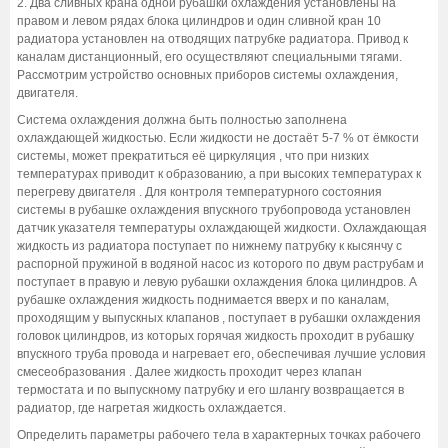
2. Два сливных крана одной рубашки охлаждения установлены на
правом и левом рядах блока цилиндров и один сливной кран 10
радиатора установлен на отводящих патрубке радиатора. Привод к
каналам дистанционный, его осуществляют специальными тягами.
Рассмотрим устройство основных приборов системы охлаждения,
двигателя.
Система охлаждения должна быть полностью заполнена
охлаждающей жидкостью. Если жидкости не достаёт 5-7 % от ёмкости
системы, может прекратиться её циркуляция , что при низких
температурах приводит к образованию, а при высоких температурах к
перегреву двигателя . Для контроля температурного состояния
системы в рубашке охлаждения впускного трубопровода установлен
датчик указателя температуры охлаждающей жидкости. Охлаждающая
жидкость из радиатора поступает по нижнему патрубку к кысянчу с
распорной пружиной в водяной насос из которого по двум раструбам и
поступает в правую и левую рубашки охлаждения блока цилиндров. А
рубашке охлаждения жидкость поднимается вверх и по каналам,
проходящим у выпускных клапанов , поступает в рубашки охлаждения
головок цилиндров, из которых горячая жидкость проходит в рубашку
впускного труба провода и нагревает его, обеспечивая лучшие условия
смесеобразования . Далее жидкость проходит через клапан
термостата и по выпускному патрубку и его шлангу возвращается в
радиатор, где нагретая жидкость охлаждается.
Определить параметры рабочего тела в характерных точках рабочего