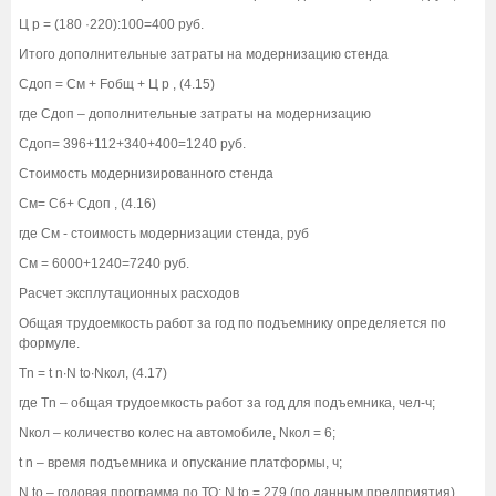
Ц р = (180 ·220):100=400 руб.
Итого дополнительные затраты на модернизацию стенда
Сдоп = См + Fобщ + Ц р , (4.15)
где Сдоп – дополнительные затраты на модернизацию
Сдоп= 396+112+340+400=1240 руб.
Стоимость модернизированного стенда
См= Сб+ Сдоп , (4.16)
где См - стоимость модернизации стенда, руб
См = 6000+1240=7240 руб.
Расчет эксплутационных расходов
Общая трудоемкость работ за год по подъемнику определяется по
формуле.
Tn = t n∙N to∙Nкол, (4.17)
где Tn – общая трудоемкость работ за год для подъемника, чел-ч;
Nкол – количество колес на автомобиле, Nкол = 6;
t n – время подъемника и опускание платформы, ч;
N to – годовая программа по ТО; N to = 279 (по данным предприятия)