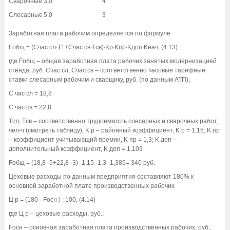
Сварочные
3,0
4
Слесарные
5,0
3
Заработная плата рабочим определяется по формуле
Fобщ = (Cчас.сл∙T1+Cчас.св∙Tсв)∙Kр∙Kпр∙Kдоп∙Kнач, (4.13)
где Fобщ – общая заработная плата рабочих занятых модернизацией
стенда, руб. Cчас.сл, Cчас.св – соответственно часовые тарифные
ставки слесарным рабочим и сварщику, руб. (по данным АТП);
C час сл = 18,8
C час св = 22,8
Tсл, Tсв – соответственно трудоемкость слесарных и сварочных работ,
чел-ч (смотреть таблицу), K р – районный коэффициент, K р = 1,15; K пр
– коэффициент учитывающий премии, K пр = 1,3; K доп –
дополнительный коэффициент, K доп = 1,103
Fобщ = (18,8 ·5+22,8 ·3) ·1,15 ·1,3 ·1,385= 340 руб.
Цеховые расходы по данным предприятия составляют 180% к
основной заработной плате производственных рабочих
Ц р = (180 · Fосн ) : 100, (4.14)
где Ц р – цеховые расходы, руб.;
Fосн – основная заработная плата производственных рабочих, руб.;