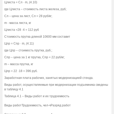
Цлиста = Сл · m, (4.10)
где Цлиста – стоимость листа железа, руб;
Сл – цена за лист, Сл = 28 руб/кг;
m - масса листа, кг
Цлиста =28 ·4 = 112 руб
Стоимость прутка длиной 10600 мм составит
Цпр = Спр · m, (4.11)
где Цпр – стоимость прутка, руб.;
Спр – цена за 1 кг прутка, Спр = 22 руб/кг;
m – масса прутка, кг
Цпр = 22 ·18 = 396 руб.
Заработная плата рабочих, занятых модернизацией стенда.
Виды работ, осуществляемые при модернизации подъемника сведены
в таблицу 4.1
Таблица 4.1 – Виды работ и их трудоемкость
Виды работ
Трудоемкость, чел-ч
Разряд работ