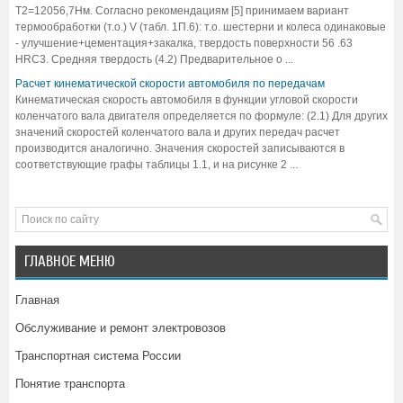
Т2=12056,7Нм. Согласно рекомендациям [5] принимаем вариант
термообработки (т.о.) V (табл. 1П.6): т.о. шестерни и колеса одинаковые
- улучшение+цементация+закалка, твердость поверхности 56 .63
HRC3. Средняя твердость (4.2) Предварительное о ...
Расчет кинематической скорости автомобиля по передачам
Кинематическая скорость автомобиля в функции угловой скорости
коленчатого вала двигателя определяется по формуле: (2.1) Для других
значений скоростей коленчатого вала и других передач расчет
производится аналогично. Значения скоростей записываются в
соответствующие графы таблицы 1.1, и на рисунке 2 ...
ГЛАВНОЕ МЕНЮ
Главная
Обслуживание и ремонт электровозов
Транспортная система России
Понятие транспорта