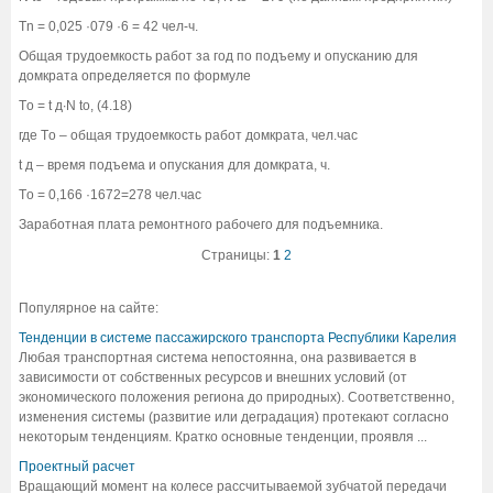
Tn = 0,025 ·079 ·6 = 42 чел-ч.
Общая трудоемкость работ за год по подъему и опусканию для
домкрата определяется по формуле
Tо = t д∙N to, (4.18)
где Tо – общая трудоемкость работ домкрата, чел.час
t д – время подъема и опускания для домкрата, ч.
Tо = 0,166 ·1672=278 чел.час
Заработная плата ремонтного рабочего для подъемника.
Страницы:
1
2
Популярное на сайте:
Тенденции в системе пассажирского транспорта Республики Карелия
Любая транспортная система непостоянна, она развивается в
зависимости от собственных ресурсов и внешних условий (от
экономического положения региона до природных). Соответственно,
изменения системы (развитие или деградация) протекают согласно
некоторым тенденциям. Кратко основные тенденции, проявля ...
Проектный расчет
Вращающий момент на колесе рассчитываемой зубчатой передачи