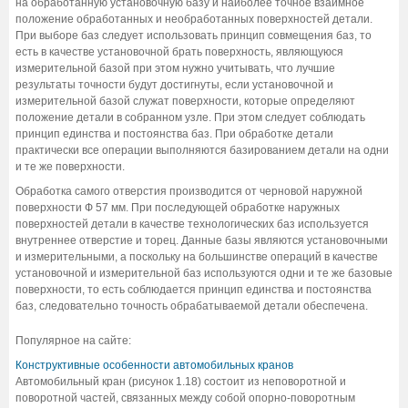
на обработанную установочную базу и наиболее точное взаимное
положение обработанных и необработанных поверхностей детали.
При выборе баз следует использовать принцип совмещения баз, то
есть в качестве установочной брать поверхность, являющуюся
измерительной базой при этом нужно учитывать, что лучшие
результаты точности будут достигнуты, если установочной и
измерительной базой служат поверхности, которые определяют
положение детали в собранном узле. При этом следует соблюдать
принцип единства и постоянства баз. При обработке детали
практически все операции выполняются базированием детали на одни
и те же поверхности.
Обработка самого отверстия производится от черновой наружной
поверхности Ф 57 мм. При последующей обработке наружных
поверхностей детали в качестве технологических баз используется
внутреннее отверстие и торец. Данные базы являются установочными
и измерительными, а поскольку на большинстве операций в качестве
установочной и измерительной баз используются одни и те же базовые
поверхности, то есть соблюдается принцип единства и постоянства
баз, следовательно точность обрабатываемой детали обеспечена.
Популярное на сайте:
Конструктивные особенности автомобильных кранов
Автомобильный кран (рисунок 1.18) состоит из неповоротной и
поворотной частей, связанных между собой опорно-поворотным