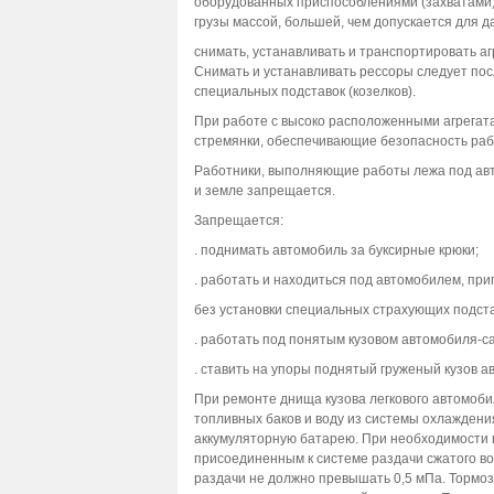
оборудованных приспособлениями (захватами)
грузы массой, большей, чем допускается для 
снимать, устанавливать и транспортировать а
Снимать и устанавливать рессоры следует посл
специальных подставок (козелков).
При работе с высоко расположенными агрегат
стремянки, обеспечивающие безопасность рабо
Работники, выполняющие работы лежа под авт
и земле запрещается.
Запрещается:
. поднимать автомобиль за буксирные крюки;
. работать и находиться под автомобилем, пр
без установки специальных страхующих подстав
. работать под понятым кузовом автомобиля-с
. ставить на упоры поднятый груженый кузов 
При ремонте днища кузова легкового автомоби
топливных баков и воду из системы охлаждени
аккумуляторную батарею. При необходимости 
присоединенным к системе раздачи сжатого во
раздачи не должно превышать 0,5 мПа. Тормо