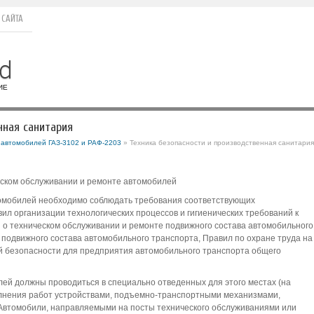
 САЙТА
нная санитария
а автомобилей ГАЗ-3102 и РАФ-2203
» Техника безопасности и производственная санитария
еском обслуживании и ремонте автомобилей
томобилей необходимо соблюдать требования соответствующих
ил организации технологических процессов и гигиенических требований к
о техническом обслуживании и ремонте подвижного состава автомобильного
 подвижного состава автомобильного транспорта, Правил по охране труда на
 безопасности для предприятия автомобильного транспорта общего
ей должны проводиться в специально отведенных для этого местах (на
лнения работ устройствами, подъемно-транспортными механизмами,
Автомобили, направляемыми на посты технического обслуживаниями или