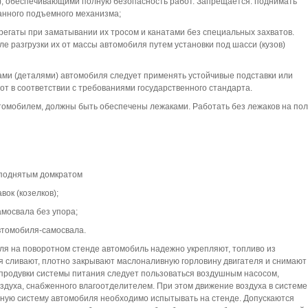
, обеспечивающими полную безопасность работ. Запрещается: поднимать
данного подъемного механизма;
грегаты при заматывании их тросом и канатами без специальных захватов.
е разгрузки их от массы автомобиля путем установки под шасси (кузов)
ами (деталями) автомобиля следует применять устойчивые подставки или
т в соответствии с требованиями государственного стандарта.
омобилем, должны быть обеспечены лежаками. Работать без лежаков на пол
иподнятым домкратом
ок (козелков);
амосвала без упора;
автомобиля-самосвала.
ля на поворотном стенде автомобиль надежно укрепляют, топливо из
я сливают, плотно закрывают маслоналивную горловину двигателя и снимают
продувки системы питания следует пользоваться воздушным насосом,
здуха, снабженного влагоотделителем. При этом движение воздуха в системе
зную систему автомобиля необходимо испытывать на стенде. Допускаются