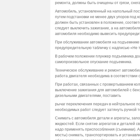
ремонта, должны быть очищены от грязи, снега
Автомобиль, установленный на напольный пос
путем подстановки не менее двух упоров под 
должен быть установлен в положение, соотве
следует выключить зажигание, а на автомобил
автомобиля необходимо вывесить предупредите
При обслуживании автомобиля на подъемнике
предупредительную табличку с надписью «Не 
В рабочем положении плунжер подъемника до
самопроизвольное опускание подъемника.
Техническое обслуживание и ремонт автомобил
работа двигателя необходима в соответствии 
При работах, связанных с провертыванием кол
выключение зажигания для автомобилей с бен
дизельными двигателями, поставить
рычаг переключения передач в нейтральное п
необходимых работ следует затянуть ручной т
Снимать с автомобиля детали и агрегаты, запо
жидкостей. Если снятие агрегатов и деталей 
надо применять приспособления (съемники). Аг
мосты) снимать, транспортировать и устанав