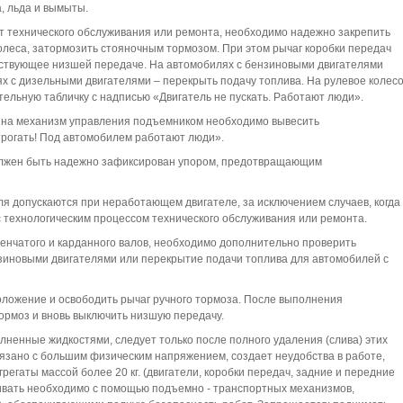
, льда и вымыты.
т технического обслуживания или ремонта, необходимо надежно закрепить
колеса, затормозить стояночным тормозом. При этом рычаг коробки передач
тствующее низшей передаче. На автомобилях с бензиновыми двигателями
ях с дизельными двигателями – перекрыть подачу топлива. На рулевое колес
льную табличку с надписью «Двигатель не пускать. Работают люди».
 на механизм управления подъемником необходимо вывесить
трогать! Под автомобилем работают люди».
лжен быть надежно зафиксирован упором, предотвращающим
я допускаются при неработающем двигателе, за исключением случаев, когда
с технологическим процессом технического обслуживания или ремонта.
енчатого и карданного валов, необходимо дополнительно проверить
зиновыми двигателями или перекрытие подачи топлива для автомобилей с
оложение и освободить рычаг ручного тормоза. После выполнения
ормоз и вновь выключить низшую передачу.
лненные жидкостями, следует только после полного удаления (слива) этих
связано с большим физическим напряжением, создает неудобства в работе,
регаты массой более 20 кг. (двигатели, коробки передач, задние и передние
ливать необходимо с помощью подъемно - транспортных механизмов,