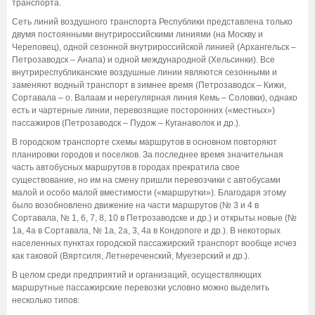
транспорта.
Сеть линий воздушного транспорта Республики представлена только
двумя постоянными внутрироссийскими линиями (на Москву и
Череповец), одной сезонной внутрироссийской линией (Архангельск –
Петрозаводск – Анапа) и одной международной (Хельсинки). Все
внутриреспубликанские воздушные линии являются сезонными и
заменяют водный транспорт в зимнее время (Петрозаводск – Кижи,
Сортавала – о. Валаам и нерегулярная линия Кемь – Соловки), однако
есть и чартерные линии, перевозящие посторонних («местных»)
пассажиров (Петрозаводск – Пудож – Куганаволок и др.).
В городском транспорте схемы маршрутов в основном повторяют
планировки городов и поселков. За последнее время значительная
часть автобусных маршрутов в городах прекратила свое
существование, но им на смену пришли перевозчики с автобусами
малой и особо малой вместимости («маршрутки»). Благодаря этому
было возобновлено движение на части маршрутов (№ 3 и 4 в
Сортавала, № 1, 6, 7, 8, 10 в Петрозаводске и др.) и открыты новые (№
1а, 4а в Сортавала, № 1а, 2а, 3, 4а в Кондопоге и др.). В некоторых
населенных пунктах городской пассажирский транспорт вообще исчез
как таковой (Вяртсиля, Летнереченский, Муезерский и др.).
В целом среди предприятий и организаций, осуществляющих
маршрутные пассажирские перевозки условно можно выделить
несколько типов: