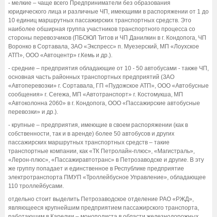
- мелкие – чаще всего Предприниматели без образования
юридического лица и различные ЧП, имеющими в распоряжении от 1 до
10 единиц маршрутных пассажирских транспортных средств. Это
наиболее обширная группа участников транспортного процесса со
стороны перевозчиков (ПБОЮЛ Титов и ЧП Данилкин в г. Кондопога, ЧП
Воронко в Сортавала, ЗАО «Экспресс» п. Муезерский, МП «Лоухское
АТП», ООО «Автоцентр» г.Кемь и др.).
- средние – предприятия обладающие от 10 - 50 автобусами - также ЧП,
основная часть районных транспортных предприятий (ЗАО
«Автоперевозки» г. Сортавала, ГП «Пудожское АТП», ООО «Автобусные
сообщения» г. Сегежа, МП «Автотранспорт» г. Костомукша, МП
«Автоколонна 2060» в г. Кондопога, ООО «Пассажирские автобусные
перевозки» и др.).
- крупные – предприятия, имеющие в своем распоряжении (как в
собственности, так и в аренде) более 50 автобусов и других
пассажирских маршрутных транспортных средств – такие
транспортные компании, как «ТК Петролайн-плюс», «Магистраль»,
«Лерон-плюс», «Пассажиравтотранс» в Петрозаводске и другие. В эту
же группу попадает и единственное в Республике предприятие
электротранспорта ПМУП «Троллейбусное Управление», обладающее
110 троллейбусами.
отдельно стоит выделить Петрозаводское отделение РАО «РЖД»,
являющееся крупнейшим предприятием пассажирского транспорта,
работающим в Карелии – монополиста в области железнодорожных