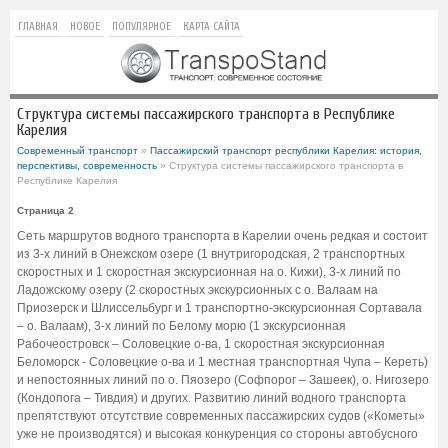
ГЛАВНАЯ
НОВОЕ
ПОПУЛЯРНОЕ
КАРТА САЙТА
Структура системы пассажирского транспорта в Республике
Карелия
Современный транспорт
»
Пассажирский транспорт республики Карелия: история,
перспективы, современность
» Структура системы пассажирского транспорта в
Республике Карелия
Страница 2
Сеть маршрутов водного транспорта в Карелии очень редкая и состоит
из 3-х линий в Онежском озере (1 внутригородская, 2 транспортных
скоростных и 1 скоростная экскурсионная на о. Кижи), 3-х линий по
Ладожскому озеру (2 скоростных экскурсионных с о. Валаам на
Приозерск и Шлиссельбург и 1 транспортно-экскурсионная Сортавала
– о. Валаам), 3-х линий по Белому морю (1 экскурсионная
Рабочеостровск – Соловецкие о-ва, 1 скоростная экскурсионная
Беломорск - Соловецкие о-ва и 1 местная транспортная Чупа – Кереть)
и непостоянных линий по о. Пяозеро (Софпорог – Зашеек), о. Нигозеро
(Кондопога – Тивдия) и других. Развитию линий водного транспорта
препятствуют отсутствие современных пассажирских судов («Кометы»
уже не производятся) и высокая конкуренция со стороны автобусного