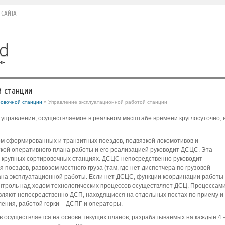
 САЙТА
й станции
овочной станции
» Управление эксплуатационной работой станции
 управление, осуществляемое в реальном масштабе времени круглосуточно, 
ом сформированных и транзитных поездов, подвязкой локомотивов и
ткой оперативного плана работы и его реализацией руководит ДСЦС. Эта
а крупных сортировочных станциях. ДСЦС непосредственно руководит
оездов, развозом местного груза (там, где нет диспетчера по грузовой
ана эксплуатационной работы. Если нет ДСЦС, функции координации работы
нтроль над ходом технологических процессов осуществляет ДСЦ. Процессам
авляют непосредственно ДСП, находящиеся на отдельных постах по приему и
ения, работой горки – ДСПГ и операторы.
в осуществляется на основе текущих планов, разрабатываемых на каждые 4 