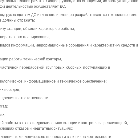
 суточных планов работы. Общее руководство станциями, их эксплуатационн
кой деятельностью осуществляет ДС.
од руководством ДС и главного инженера разрабатываются технологические
е должны отражать:
ику станции, объем и характер ее работы;
оперативного планирования;
х видов информации, информационные сообщения и характеристику средств и
зации работы технической конторы,
 частичной переработкой, групповых, сборных, поступающих в
;
хнологическое, информационное и техническое обеспечение;
их поездов;
ощрения и ответственности;
гад;
ях;
ой работы во всех подразделениях станции и контроля за реализацией,
условиях отказов и нештатных ситуациях;
олнения технологического процесса и всех видов деятельности;