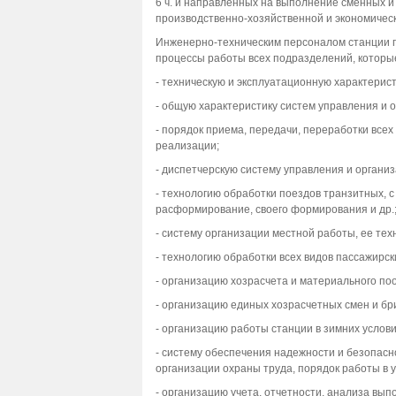
6 ч. и направленных на выполнение сменных и
производственно-хозяйственной и экономичес
Инженерно-техническим персоналом станции п
процессы работы всех подразделений, которы
- техническую и эксплуатационную характерист
- общую характеристику систем управления и 
- порядок приема, передачи, переработки все
реализации;
- диспетчерскую систему управления и органи
- технологию обработки поездов транзитных, с
расформирование, своего формирования и др.
- систему организации местной работы, ее те
- технологию обработки всех видов пассажирск
- организацию хозрасчета и материального по
- организацию единых хозрасчетных смен и бри
- организацию работы станции в зимних услови
- систему обеспечения надежности и безопасн
организации охраны труда, порядок работы в 
- организацию учета, отчетности, анализа вып