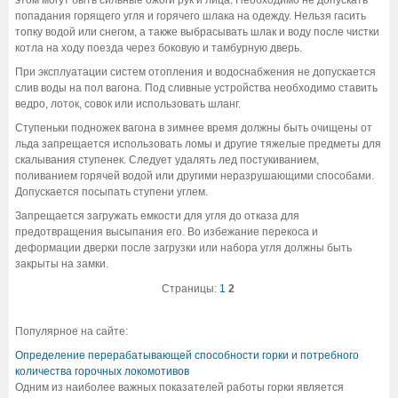
попадания горящего угля и горячего шлака на одежду. Нельзя гасить
топку водой или снегом, а также выбрасывать шлак и воду после чистки
котла на ходу поезда через боковую и тамбурную дверь.
При эксплуатации систем отопления и водоснабжения не допускается
слив воды на пол вагона. Под сливные устройства необходимо ставить
ведро, лоток, совок или использовать шланг.
Ступеньки подножек вагона в зимнее время должны быть очищены от
льда запрещается использовать ломы и другие тяжелые предметы для
скалывания ступенек. Следует удалять лед постукиванием,
поливанием горячей водой или другими неразрушающими способами.
Допускается посыпать ступени углем.
Запрещается загружать емкости для угля до отказа для
предотвращения высыпания его. Во избежание перекоса и
деформации дверки после загрузки или набора угля должны быть
закрыты на замки.
Страницы:
1
2
Популярное на сайте:
Определение перерабатывающей способности горки и потребного
количества горочных локомотивов
Одним из наиболее важных показателей работы горки является