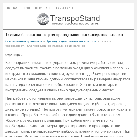
ГЛАВНАЯ
НОВОЕ
ПОПУЛЯРНОЕ
КАРТА САЙТА
Техника безопасности для проводников пассажирских вагонов
Современный транспорт
»
Привод подвагонного генератора
» Техника
безопасности для проводников пассажирских вагонов
Страница 2
Все операции связанные с управлением режимами работы систем,
следует выполнять только с помощью входящих в комплект исправных
инструментов: маховиков, ключей, рукояток и т.д. Размеры отверстий
маховиков и зева ключей должны соответствовать размерам квадратов
на шпинделях клапанов и пробках кранов. Хранить инвентарь и
инструменты следует в специально предусмотренных местах.
При работе с отоплением вагона запрещается использовать для
растопки котла легковоспламеняющиеся жидкости (бензин, керосин,
дизельное топливо). Нельзя эти материалы также провозить и хранить
в вагоне. При работе с топкой проводник должен быть в головном
уборе, на руках иметь рукавицы. При добавлении угля в топку
необходимо применять меры предосторожности при открывании
дверцы топки, так как возможен выброс пламени и топочных газов. При
этом могут быть сильные ожоги рук и лица. Необходимо не допускать