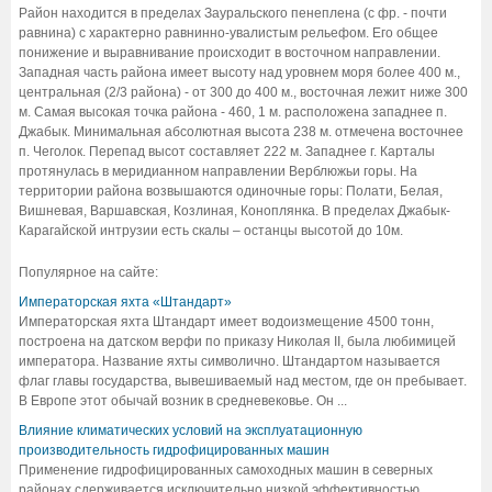
Район находится в пределах Зауральского пенеплена (с фр. - почти
равнина) с характерно равнинно-увалистым рельефом. Его общее
понижение и выравнивание происходит в восточном направлении.
Западная часть района имеет высоту над уровнем моря более 400 м.,
центральная (2/3 района) - от 300 до 400 м., восточная лежит ниже 300
м. Самая высокая точка района - 460, 1 м. расположена западнее п.
Джабык. Минимальная абсолютная высота 238 м. отмечена восточнее
п. Чеголок. Перепад высот составляет 222 м. Западнее г. Карталы
протянулась в меридианном направлении Верблюжьи горы. На
территории района возвышаются одиночные горы: Полати, Белая,
Вишневая, Варшавская, Козлиная, Коноплянка. В пределах Джабык-
Карагайской интрузии есть скалы – останцы высотой до 10м.
Популярное на сайте:
Императорская яхта «Штандарт»
Императорская яхта Штандарт имеет водоизмещение 4500 тонн,
построена на датском верфи по приказу Николая II, была любимицей
императора. Название яхты символично. Штандартом называется
флаг главы государства, вывешиваемый над местом, где он пребывает.
В Европе этот обычай возник в средневековье. Он ...
Влияние климатических условий на эксплуатационную
производительность гидрофицированных машин
Применение гидрофицированных самоходных машин в северных
районах сдерживается исключительно низкой эффективностью