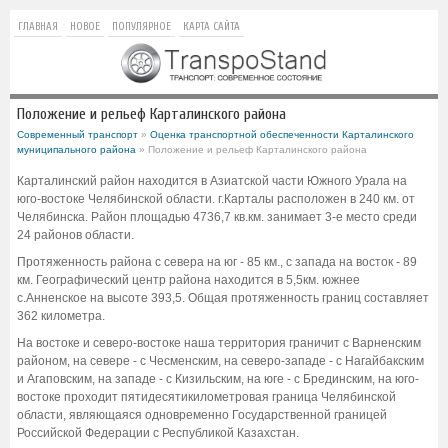
ГЛАВНАЯ
НОВОЕ
ПОПУЛЯРНОЕ
КАРТА САЙТА
Положение и рельеф Карталинского района
Современный транспорт
»
Оценка транспортной обеспеченности Карталинского
муниципального района
» Положение и рельеф Карталинского района
Карталинский район находится в Азиатской части Южного Урала на
юго-востоке Челябинской области. г.Карталы расположен в 240 км. от
Челябинска. Район площадью 4736,7 кв.км. занимает 3-е место среди
24 районов области.
Протяженность района с севера на юг - 85 км., с запада на восток - 89
км. Географический центр района находится в 5,5км. южнее
с.Анненское на высоте 393,5. Общая протяженность границ составляет
362 километра.
На востоке и северо-востоке наша территория граничит с Варненским
районом, на севере - с Чесменским, на северо-западе - с Нагайбакским
и Агаповским, на западе - с Кизильским, на юге - с Брединским, на юго-
востоке проходит пятидесятикилометровая граница Челябинской
области, являющаяся одновременно Государственной границей
Российской Федерации с Республикой Казахстан.